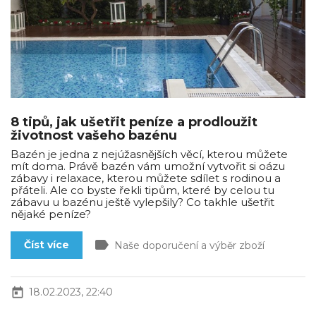
8 tipů, jak ušetřit peníze a prodloužit
životnost vašeho bazénu
Bazén je jedna z nejúžasnějších věcí, kterou můžete
mít doma. Právě bazén vám umožní vytvořit si oázu
zábavy i relaxace, kterou můžete sdílet s rodinou a
přáteli. Ale co byste řekli tipům, které by celou tu
zábavu u bazénu ještě vylepšily? Co takhle ušetřit
nějaké peníze?
label
Číst více
Naše doporučení a výběr zboží
today
18.02.2023, 22:40