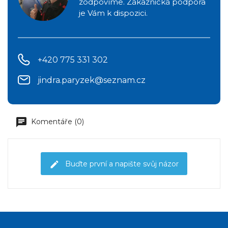
zodpovíme. Zákaznická podpora
je Vám k dispozici.
+420 775 331 302
jindra.paryzek@seznam.cz
Komentáře (0)
Buďte první a napište svůj názor