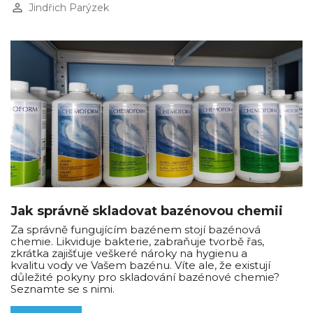
perm_identity
Jindřich Parýzek
Jak správně skladovat bazénovou chemii
Za správně fungujícím bazénem stojí bazénová
chemie. Likviduje bakterie, zabraňuje tvorbě řas,
zkrátka zajišťuje veškeré nároky na hygienu a
kvalitu vody ve Vašem bazénu. Víte ale, že existují
důležité pokyny pro skladování bazénové chemie?
Seznamte se s nimi.