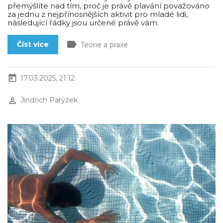
přemýšlíte nad tím, proč je právě plavání považováno
za jednu z nejpřínosnějších aktivit pro mladé lidi,
následující řádky jsou určené právě vám.
label
Číst více
Teorie a praxe
today
17.03.2025, 21:12
perm_identity
Jindřich Parýzek