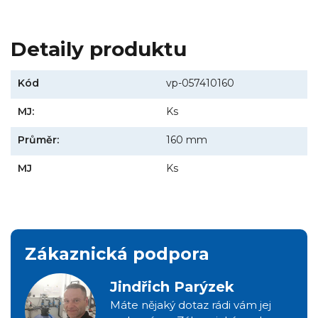
Detaily produktu
Kód
vp-057410160
MJ:
Ks
Průměr:
160 mm
MJ
Ks
Zákaznická podpora
Jindřich Parýzek
Máte nějaký dotaz rádi vám jej