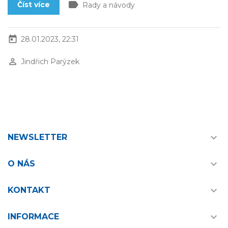
label
Číst více
Rady a návody
today
28.01.2023, 22:31
perm_identity
Jindřich Parýzek

NEWSLETTER

O NÁS

KONTAKT

INFORMACE