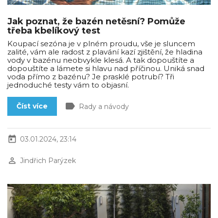
Jak poznat, že bazén netěsní? Pomůže
třeba kbelíkový test
Koupací sezóna je v plném proudu, vše je sluncem
zalité, vám ale radost z plavání kazí zjištění, že hladina
vody v bazénu neobvykle klesá. A tak dopouštíte a
dopouštíte a lámete si hlavu nad příčinou. Uniká snad
voda přímo z bazénu? Je prasklé potrubí? Tři
jednoduché testy vám to objasní.
label
Číst více
Rady a návody
today
03.01.2024, 23:14
perm_identity
Jindřich Parýzek