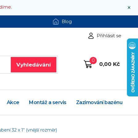
×
díme.
Blog
Přihlásit se
0
0,00 Kč
Vyhledávání
Akce
Montáž a servis
Zazimování bazénu
bení 32 x 1“ (vnější rozměr)