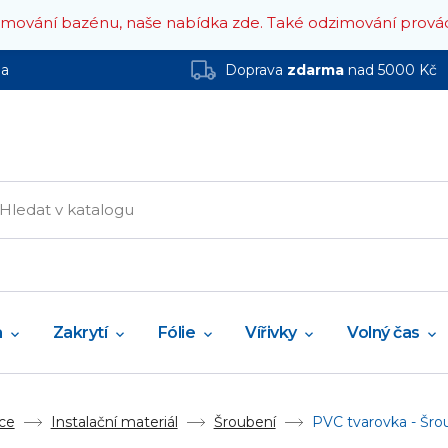
zimování bazénu, naše nabídka zde.
Také odzimování prová
ha
Doprava
zdarma
nad 5000 Kč
a
Zakrytí
Fólie
Vířivky
Volný čas
ce
Instalační materiál
Šroubení
PVC tvarovka - Šrou