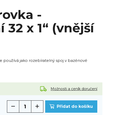
rovka -
 32 x 1“ (vnější
e používá jako rozebíratelný spoj v bazénové
Možnosti a ceník doručení
Přidat do košíku