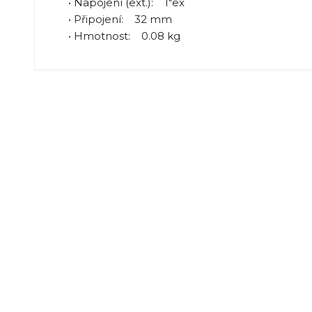
• Napojení (ext.): 1"ex
• Připojení: 32 mm
• Hmotnost: 0.08 kg