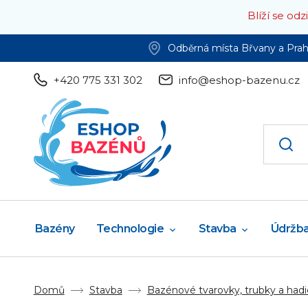
Blíží se od
Odběrná místa Břvany a Pra
+420 775 331 302
info@eshop-bazenu.cz
Bazény
Technologie
Stavba
Údržb
Domů
Stavba
Bazénové tvarovky, trubky a hadi