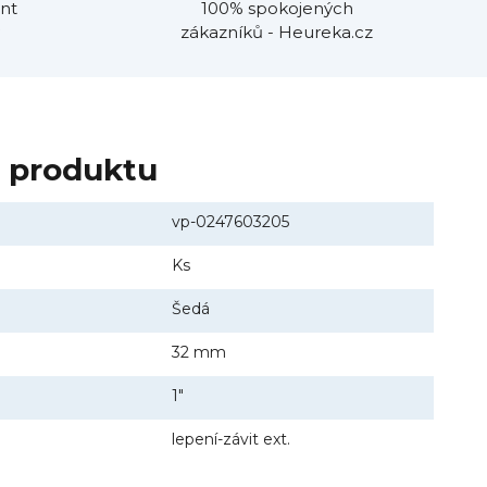
nt
100% spokojených
zákazníků - Heureka.cz
y produktu
vp-0247603205
Ks
Šedá
32 mm
1"
lepení-závit ext.