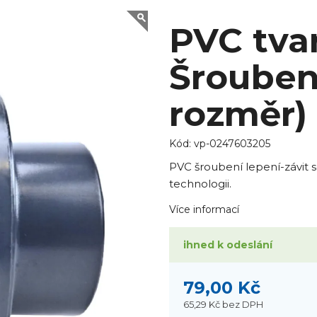
PVC tva
Šroubení
rozměr)
Kód:
vp-0247603205
PVC šroubení lepení-závit s
technologii.
Více informací
ihned k odeslání
79,00 Kč
65,29 Kč
bez DPH