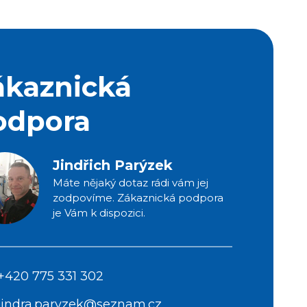
ákaznická
odpora
Jindřich Parýzek
Máte nějaký dotaz rádi vám jej
zodpovíme. Zákaznická podpora
je Vám k dispozici.
+420 775 331 302
jindra.paryzek@seznam.cz