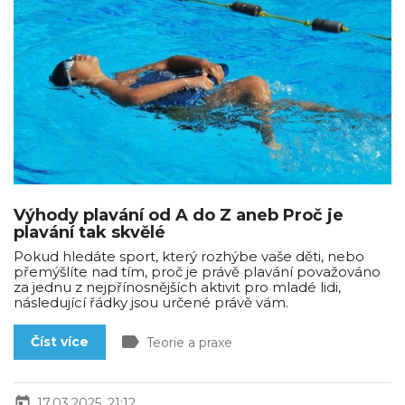
Výhody plavání od A do Z aneb Proč je
plavání tak skvělé
Pokud hledáte sport, který rozhýbe vaše děti, nebo
přemýšlíte nad tím, proč je právě plavání považováno
za jednu z nejpřínosnějších aktivit pro mladé lidi,
následující řádky jsou určené právě vám.
label
Číst více
Teorie a praxe
today
17.03.2025, 21:12