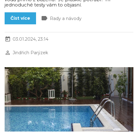
jednoduché testy vám to objasní.
label
Číst více
Rady a návody
today
03.01.2024, 23:14
perm_identity
Jindřich Parýzek