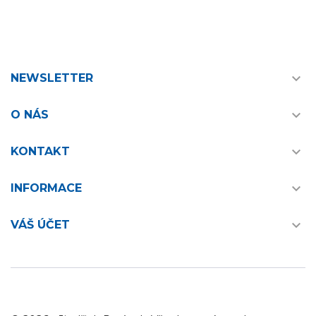

NEWSLETTER

O NÁS

KONTAKT

INFORMACE

VÁŠ ÚČET