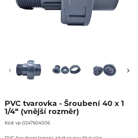
PVC tvarovka - Šroubení 40 x 1
1/4“ (vnější rozměr)
Kód:
vp-0247604006
PVC šroubení lepení-závit se používá jako