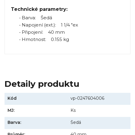
Technické parametry:
• Barva: Šedá
• Napojení (ext.): 1 1/4 "ex
• Připojení: 40 mm
• Hmotnost: 0.155 kg
Detaily produktu
Kód
vp-0247604006
MJ:
Ks
Barva:
Šedá
Průměr:
40 mm