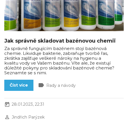
Jak správně skladovat bazénovou chemii
Za správně fungujícím bazénem stojí bazénová
chemie. Likviduje bakterie, zabraňuje tvorbě řas,
zkrátka zajišťuje veškeré nároky na hygienu a
kvalitu vody ve Vašem bazénu. Víte ale, že existují
důležité pokyny pro skladování bazénové chemie?
Seznamte se s nimi.
label
Číst více
Rady a návody
today
28.01.2023, 22:31
perm_identity
Jindřich Parýzek