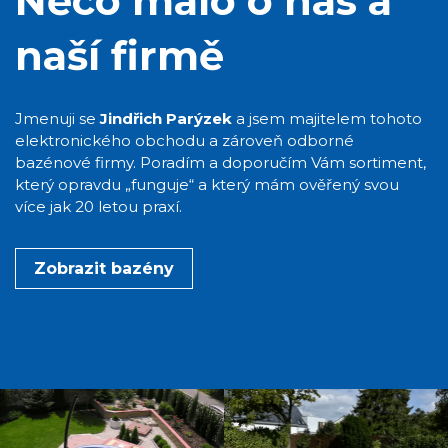
Něco málo o nás a
naší firmě
Jmenuji se
Jindřich Parýzek
a jsem majitelem tohoto
elektronického obchodu a zároveň odborné
bazénové firmy. Poradím a doporučím Vám sortiment,
který opravdu „funguje“ a který mám ověřený svou
více jak 20 letou praxí.
Zobrazit bazény