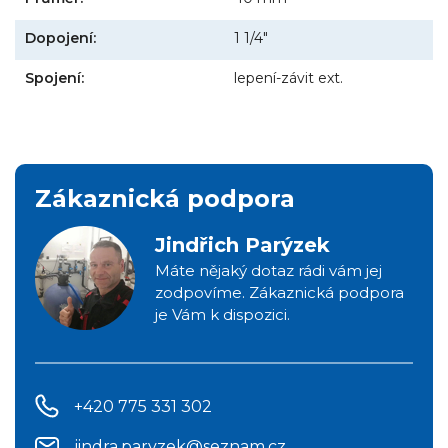
Dopojení:
1 1/4"
Spojení:
lepení-závit ext.
Zákaznická podpora
Jindřich Parýzek
Máte nějaký dotaz rádi vám jej
zodpovíme. Zákaznická podpora
je Vám k dispozici.
+420 775 331 302
jindra.paryzek@seznam.cz