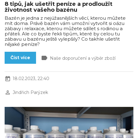
8 tipů, jak ušetřit peníze a prodloužit
životnost vašeho bazénu
Bazén je jedna z nejúžasnějších věcí, kterou můžete
mít doma. Právě bazén vám umožní vytvořit si oázu
zábavy i relaxace, kterou můžete sdílet s rodinou a
přáteli. Ale co byste řekli tipům, které by celou tu
zábavu u bazénu ještě vylepšily? Co takhle ušetřit
nějaké peníze?
label
Číst více
Naše doporučení a výběr zboží
today
18.02.2023, 22:40
perm_identity
Jindřich Parýzek