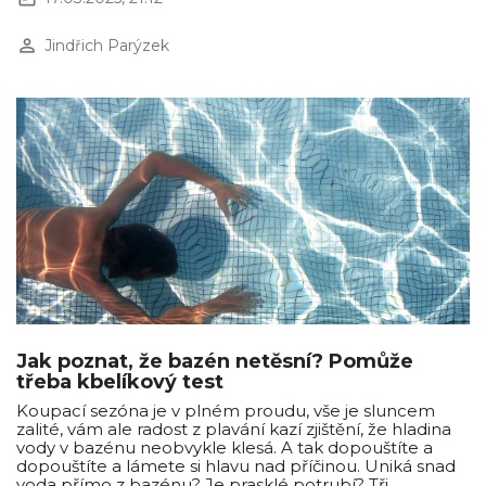
perm_identity
Jindřich Parýzek
Jak poznat, že bazén netěsní? Pomůže
třeba kbelíkový test
Koupací sezóna je v plném proudu, vše je sluncem
zalité, vám ale radost z plavání kazí zjištění, že hladina
vody v bazénu neobvykle klesá. A tak dopouštíte a
dopouštíte a lámete si hlavu nad příčinou. Uniká snad
voda přímo z bazénu? Je prasklé potrubí? Tři