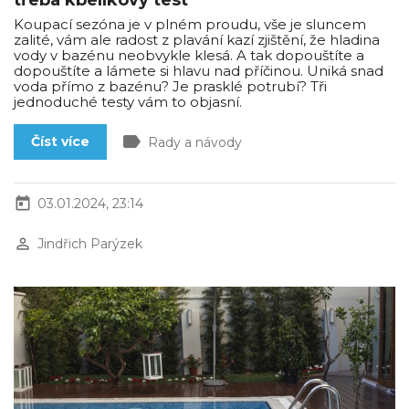
Koupací sezóna je v plném proudu, vše je sluncem
zalité, vám ale radost z plavání kazí zjištění, že hladina
vody v bazénu neobvykle klesá. A tak dopouštíte a
dopouštíte a lámete si hlavu nad příčinou. Uniká snad
voda přímo z bazénu? Je prasklé potrubí? Tři
jednoduché testy vám to objasní.
label
Číst více
Rady a návody
today
03.01.2024, 23:14
perm_identity
Jindřich Parýzek