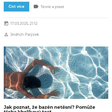
label
Číst více
Teorie a praxe
today
17.03.2025, 21:12
perm_identity
Jindřich Parýzek
Jak poznat, že bazén netěsní? Pomůže
třeba kbelíkový test