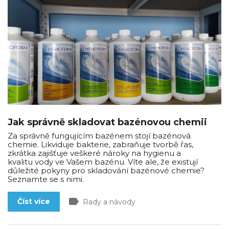
Jak správně skladovat bazénovou chemii
Za správně fungujícím bazénem stojí bazénová
chemie. Likviduje bakterie, zabraňuje tvorbě řas,
zkrátka zajišťuje veškeré nároky na hygienu a
kvalitu vody ve Vašem bazénu. Víte ale, že existují
důležité pokyny pro skladování bazénové chemie?
Seznamte se s nimi.
label
Číst více
Rady a návody