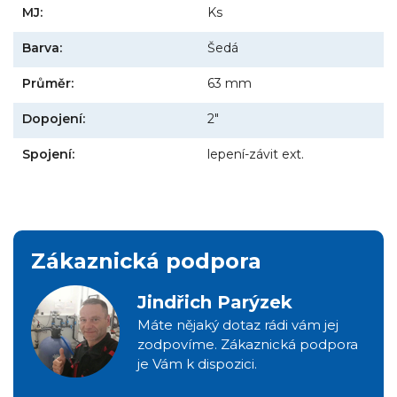
MJ:
Ks
Barva:
Šedá
Průměr:
63 mm
Dopojení:
2"
Spojení:
lepení-závit ext.
Zákaznická podpora
Jindřich Parýzek
Máte nějaký dotaz rádi vám jej
zodpovíme. Zákaznická podpora
je Vám k dispozici.