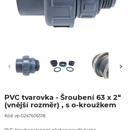
PVC tvarovka - Šroubení 63 x 2“
(vnější rozměr) , s o-kroužkem
Kód:
vp-0247606318
PVC šroubení lepení-závit se používá jako