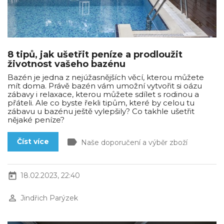
8 tipů, jak ušetřit peníze a prodloužit
životnost vašeho bazénu
Bazén je jedna z nejúžasnějších věcí, kterou můžete
mít doma. Právě bazén vám umožní vytvořit si oázu
zábavy i relaxace, kterou můžete sdílet s rodinou a
přáteli. Ale co byste řekli tipům, které by celou tu
zábavu u bazénu ještě vylepšily? Co takhle ušetřit
nějaké peníze?
label
Číst více
Naše doporučení a výběr zboží
today
18.02.2023, 22:40
perm_identity
Jindřich Parýzek