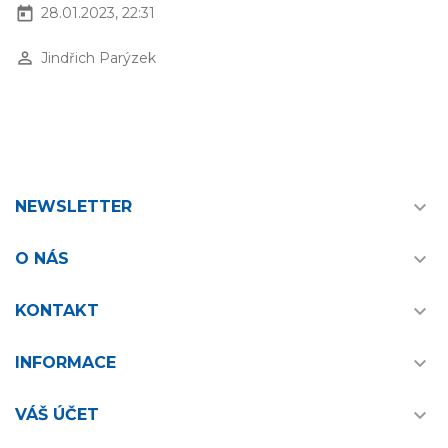
today
28.01.2023, 22:31
perm_identity
Jindřich Parýzek

NEWSLETTER

O NÁS

KONTAKT

INFORMACE

VÁŠ ÚČET