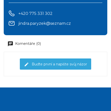
+420 775 331 302
jindra.paryzek@seznam.cz
Komentáře (0)
Buďte první a napište svůj názor