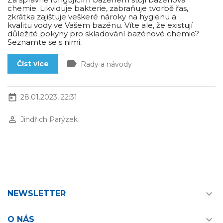
chemie. Likviduje bakterie, zabraňuje tvorbě řas,
zkrátka zajišťuje veškeré nároky na hygienu a
kvalitu vody ve Vašem bazénu. Víte ale, že existují
důležité pokyny pro skladování bazénové chemie?
Seznamte se s nimi.
label
Číst více
Rady a návody
today
28.01.2023, 22:31
perm_identity
Jindřich Parýzek

NEWSLETTER

O NÁS