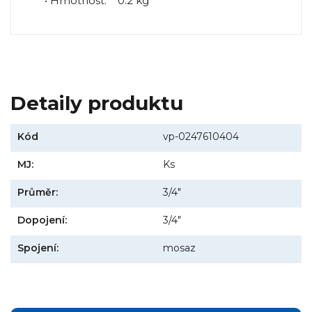
• Hmotnost: 0.2 kg
Detaily produktu
Kód
vp-0247610404
MJ:
Ks
Průměr:
3/4"
Dopojení:
3/4"
Spojení:
mosaz