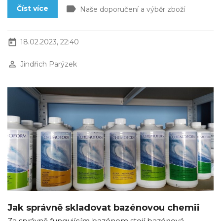
label
Číst více
Naše doporučení a výběr zboží
today
18.02.2023, 22:40
perm_identity
Jindřich Parýzek
Jak správně skladovat bazénovou chemii
Za správně fungujícím bazénem stojí bazénová