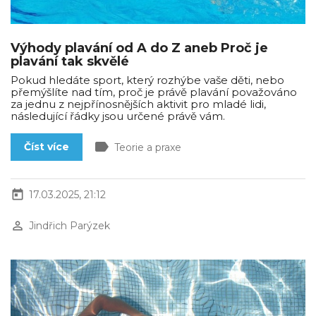
Výhody plavání od A do Z aneb Proč je
plavání tak skvělé
Pokud hledáte sport, který rozhýbe vaše děti, nebo
přemýšlíte nad tím, proč je právě plavání považováno
za jednu z nejpřínosnějších aktivit pro mladé lidi,
následující řádky jsou určené právě vám.
label
Číst více
Teorie a praxe
today
17.03.2025, 21:12
perm_identity
Jindřich Parýzek