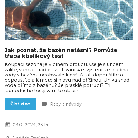
Jak poznat, že bazén netěsní? Pomůže
třeba kbelíkový test
Koupací sezóna je v plném proudu, vše je sluncem
zalité, vám ale radost z plavání kazí zjištění, že hladina
vody v bazénu neobvykle klesá. A tak dopouštíte a
dopouštíte a lámete si hlavu nad příčinou. Uniká snad
voda přímo z bazénu? Je prasklé potrubí? Tři
jednoduché testy vám to objasní.
label
Číst více
Rady a návody
today
03.01.2024, 23:14