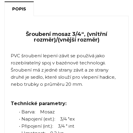
POPIS
Šroubení mosaz 3/4“, (vnitřní
rozměr)/(vnější rozměr)
PVC šroubení lepení-závit se používá jako
rozebíratelný spoj v bazénové technologii.
Šroubení má z jedné strany závit a ze strany
druhé je sedlo, které slouží pro vlepení hadice,
nebo trubky o průměru 20 mm.
Technické parametry:
• Barva: Mosaz
• Napojení (ext.): 3/4 "ex
• Připojení (int.): 3/4 " int