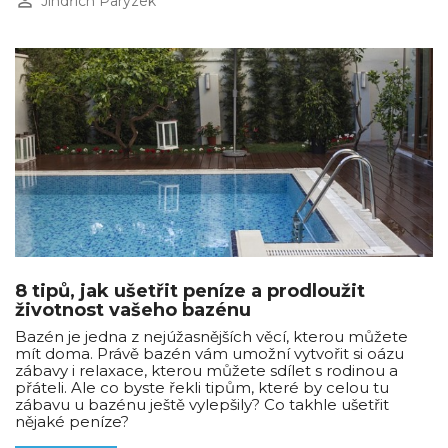
perm_identity
Jindřich Parýzek
8 tipů, jak ušetřit peníze a prodloužit
životnost vašeho bazénu
Bazén je jedna z nejúžasnějších věcí, kterou můžete
mít doma. Právě bazén vám umožní vytvořit si oázu
zábavy i relaxace, kterou můžete sdílet s rodinou a
přáteli. Ale co byste řekli tipům, které by celou tu
zábavu u bazénu ještě vylepšily? Co takhle ušetřit
nějaké peníze?