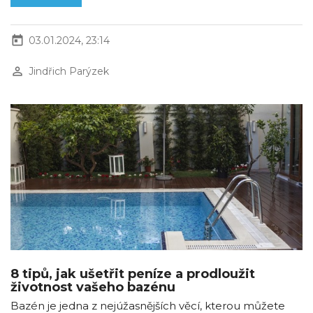
today
03.01.2024, 23:14
perm_identity
Jindřich Parýzek
8 tipů, jak ušetřit peníze a prodloužit
životnost vašeho bazénu
Bazén je jedna z nejúžasnějších věcí, kterou můžete