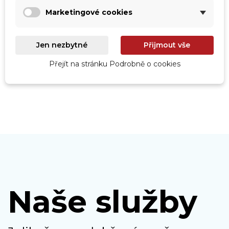
Marketingové cookies
Roboty
Jen nezbytné
Přijmout vše
Prohlédnout
Přejít na stránku Podrobně o cookies
Naše služby