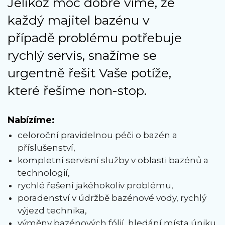
Jelikož moc dobře víme, že
každý majitel bazénu v
případě problému potřebuje
rychlý servis, snažíme se
urgentně řešit Vaše potíže,
které řešíme non-stop.
Nabízíme:
celoroční pravidelnou péči o bazén a
příslušenství,
kompletní servisní služby v oblasti bazénů a
technologií,
rychlé řešení jakéhokoliv problému,
poradenství v údržbě bazénové vody, rychlý
výjezd technika,
výměny bazénových fólií, hledání místa úniku