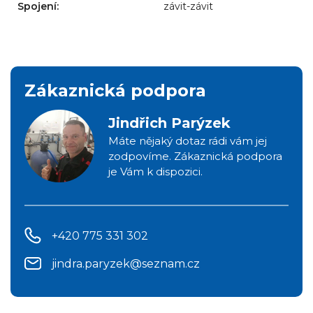
Spojení:
závit-závit
Zákaznická podpora
Jindřich Parýzek
Máte nějaký dotaz rádi vám jej
zodpovíme. Zákaznická podpora
je Vám k dispozici.
+420 775 331 302
jindra.paryzek@seznam.cz