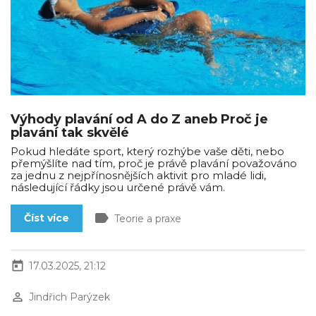
Výhody plavání od A do Z aneb Proč je
plavání tak skvělé
Pokud hledáte sport, který rozhýbe vaše děti, nebo
přemýšlíte nad tím, proč je právě plavání považováno
za jednu z nejpřínosnějších aktivit pro mladé lidi,
následující řádky jsou určené právě vám.
label
Číst více
Teorie a praxe
today
17.03.2025, 21:12
perm_identity
Jindřich Parýzek