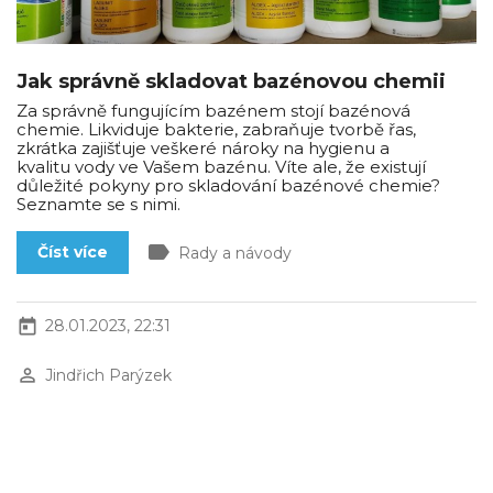
Jak správně skladovat bazénovou chemii
Za správně fungujícím bazénem stojí bazénová
chemie. Likviduje bakterie, zabraňuje tvorbě řas,
zkrátka zajišťuje veškeré nároky na hygienu a
kvalitu vody ve Vašem bazénu. Víte ale, že existují
důležité pokyny pro skladování bazénové chemie?
Seznamte se s nimi.
label
Číst více
Rady a návody
today
28.01.2023, 22:31
perm_identity
Jindřich Parýzek