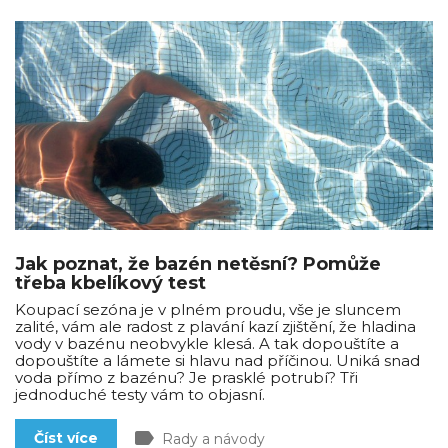
Jak poznat, že bazén netěsní? Pomůže
třeba kbelíkový test
Koupací sezóna je v plném proudu, vše je sluncem
zalité, vám ale radost z plavání kazí zjištění, že hladina
vody v bazénu neobvykle klesá. A tak dopouštíte a
dopouštíte a lámete si hlavu nad příčinou. Uniká snad
voda přímo z bazénu? Je prasklé potrubí? Tři
jednoduché testy vám to objasní.
label
Číst více
Rady a návody