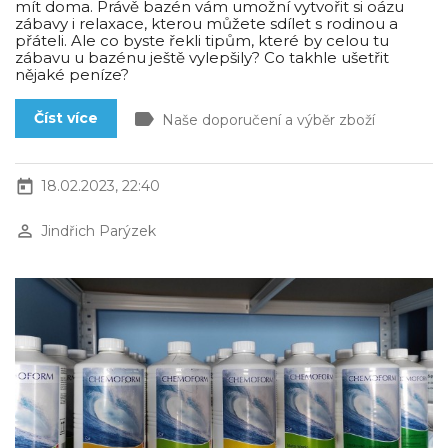
mít doma. Právě bazén vám umožní vytvořit si oázu
zábavy i relaxace, kterou můžete sdílet s rodinou a
přáteli. Ale co byste řekli tipům, které by celou tu
zábavu u bazénu ještě vylepšily? Co takhle ušetřit
nějaké peníze?
label
Číst více
Naše doporučení a výběr zboží
today
18.02.2023, 22:40
perm_identity
Jindřich Parýzek