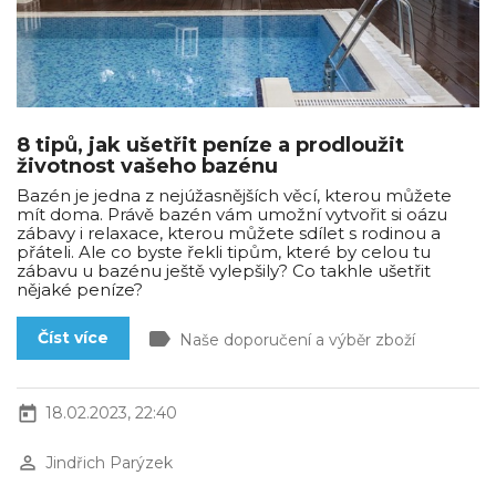
8 tipů, jak ušetřit peníze a prodloužit
životnost vašeho bazénu
Bazén je jedna z nejúžasnějších věcí, kterou můžete
mít doma. Právě bazén vám umožní vytvořit si oázu
zábavy i relaxace, kterou můžete sdílet s rodinou a
přáteli. Ale co byste řekli tipům, které by celou tu
zábavu u bazénu ještě vylepšily? Co takhle ušetřit
nějaké peníze?
label
Číst více
Naše doporučení a výběr zboží
today
18.02.2023, 22:40
perm_identity
Jindřich Parýzek