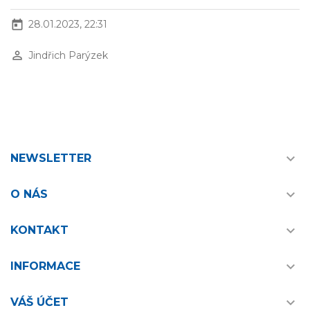
today
28.01.2023, 22:31
perm_identity
Jindřich Parýzek

NEWSLETTER

O NÁS

KONTAKT

INFORMACE

VÁŠ ÚČET