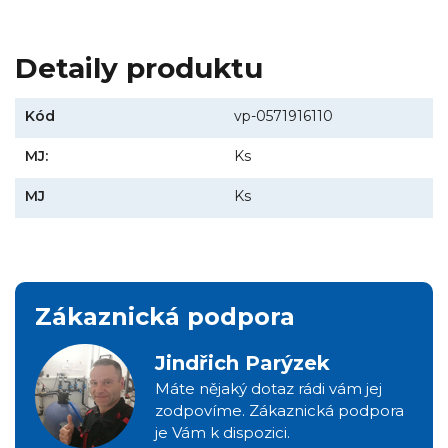
Detaily produktu
Kód
vp-0571916110
MJ:
Ks
MJ
Ks
Zákaznická podpora
Jindřich Parýzek
Máte nějaký dotaz rádi vám jej
zodpovíme. Zákaznická podpora
je Vám k dispozici.