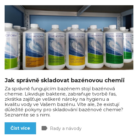
Jak správně skladovat bazénovou chemii
Za správně fungujícím bazénem stojí bazénová
chemie. Likviduje bakterie, zabraňuje tvorbě řas,
zkrátka zajišťuje veškeré nároky na hygienu a
kvalitu vody ve Vašem bazénu. Víte ale, že existují
důležité pokyny pro skladování bazénové chemie?
Seznamte se s nimi.
label
Číst více
Rady a návody