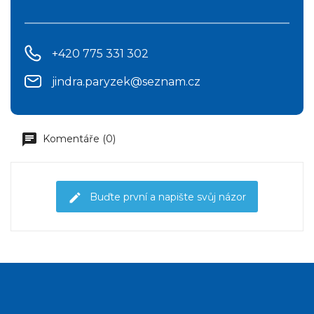
+420 775 331 302
jindra.paryzek@seznam.cz
Komentáře (0)
Buďte první a napište svůj názor