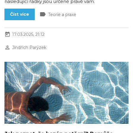
následující řádky jsou určené právě vám.
label
Číst více
Teorie a praxe
today
17.03.2025, 21:12
perm_identity
Jindřich Parýzek