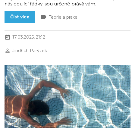
následující řádky jsou určené právě vám.
label
Číst více
Teorie a praxe
today
17.03.2025, 21:12
perm_identity
Jindřich Parýzek