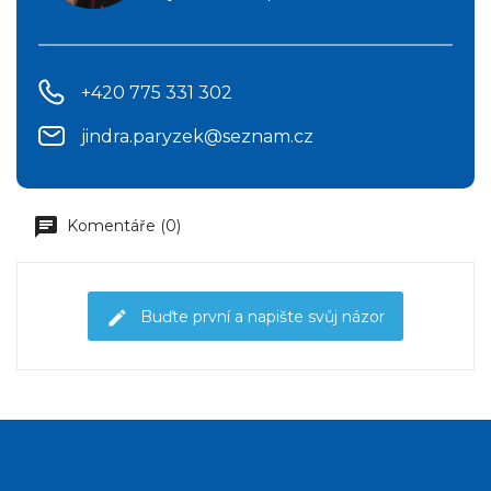
+420 775 331 302
jindra.paryzek@seznam.cz
Komentáře (0)
Buďte první a napište svůj názor