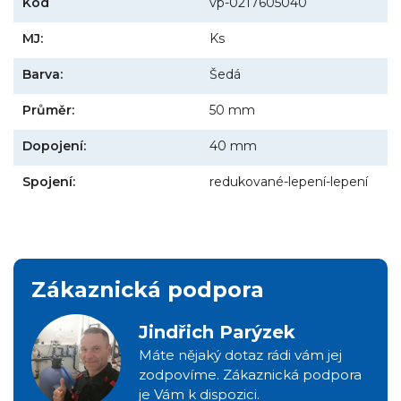
Kód
vp-0217605040
MJ:
Ks
Barva:
Šedá
Průměr:
50 mm
Dopojení:
40 mm
Spojení:
redukované-lepení-lepení
Zákaznická podpora
Jindřich Parýzek
Máte nějaký dotaz rádi vám jej
zodpovíme. Zákaznická podpora
je Vám k dispozici.