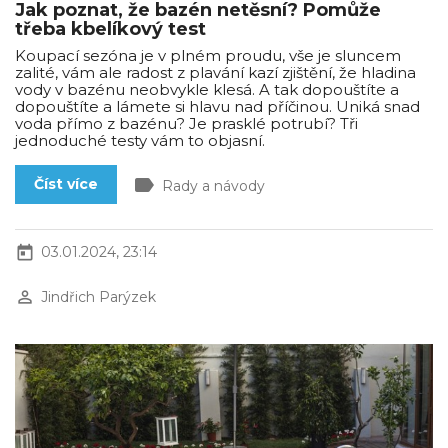
Jak poznat, že bazén netěsní? Pomůže
třeba kbelíkový test
Koupací sezóna je v plném proudu, vše je sluncem
zalité, vám ale radost z plavání kazí zjištění, že hladina
vody v bazénu neobvykle klesá. A tak dopouštíte a
dopouštíte a lámete si hlavu nad příčinou. Uniká snad
voda přímo z bazénu? Je prasklé potrubí? Tři
jednoduché testy vám to objasní.
label
Číst více
Rady a návody
today
03.01.2024, 23:14
perm_identity
Jindřich Parýzek