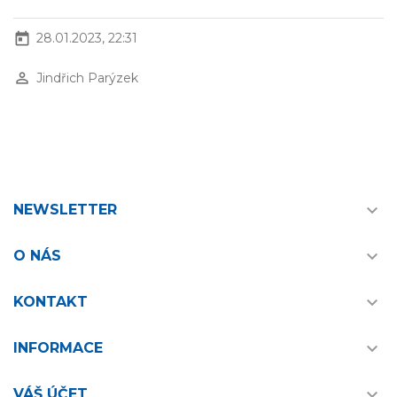
today
28.01.2023, 22:31
perm_identity
Jindřich Parýzek

NEWSLETTER

O NÁS

KONTAKT

INFORMACE

VÁŠ ÚČET