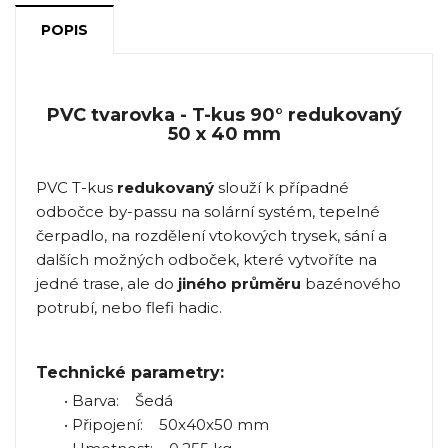
POPIS
PVC tvarovka - T-kus 90° redukovaný
50 x 40 mm
PVC T-kus
redukovaný
slouží k případné
odbočce by-passu na solární systém, tepelné
čerpadlo, na rozdělení vtokových trysek, sání a
dalších možných odboček, které vytvoříte na
jedné trase, ale do
jiného průměru
bazénového
potrubí, nebo flefi hadic.
Technické parametry:
• Barva: Šedá
• Připojení: 50x40x50 mm