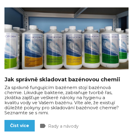
Jak správně skladovat bazénovou chemii
Za správně fungujícím bazénem stojí bazénová
chemie. Likviduje bakterie, zabraňuje tvorbě řas,
zkrátka zajišťuje veškeré nároky na hygienu a
kvalitu vody ve Vašem bazénu. Víte ale, že existují
důležité pokyny pro skladování bazénové chemie?
Seznamte se s nimi.
label
Číst více
Rady a návody