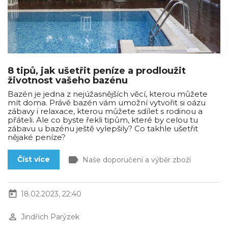
8 tipů, jak ušetřit peníze a prodloužit
životnost vašeho bazénu
Bazén je jedna z nejúžasnějších věcí, kterou můžete
mít doma. Právě bazén vám umožní vytvořit si oázu
zábavy i relaxace, kterou můžete sdílet s rodinou a
přáteli. Ale co byste řekli tipům, které by celou tu
zábavu u bazénu ještě vylepšily? Co takhle ušetřit
nějaké peníze?
label
Číst více
Naše doporučení a výběr zboží
today
18.02.2023, 22:40
perm_identity
Jindřich Parýzek