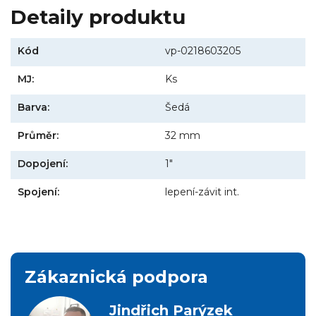
Detaily produktu
Kód
vp-0218603205
MJ:
Ks
Barva:
Šedá
Průměr:
32 mm
Dopojení:
1"
Spojení:
lepení-závit int.
Zákaznická podpora
Jindřich Parýzek