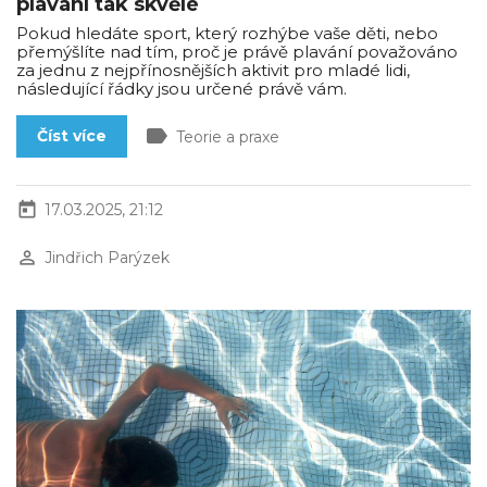
plavání tak skvělé
Pokud hledáte sport, který rozhýbe vaše děti, nebo
přemýšlíte nad tím, proč je právě plavání považováno
za jednu z nejpřínosnějších aktivit pro mladé lidi,
následující řádky jsou určené právě vám.
label
Číst více
Teorie a praxe
today
17.03.2025, 21:12
perm_identity
Jindřich Parýzek