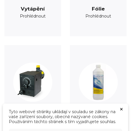
Vytápění
Fólie
Prohlédnout
Prohlédnout
×
Tyto webové stránky ukládají v souladu se zákony na
vaše zařízení soubory, obecně nazývané cookies.
Úprava vody
Údržba
Používáním těchto stránek s tím vyjadřujete souhlas.
Prohlédnout
Prohlédnout