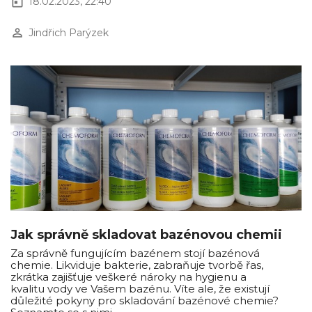
today
18.02.2023, 22:40
perm_identity
Jindřich Parýzek
Jak správně skladovat bazénovou chemii
Za správně fungujícím bazénem stojí bazénová
chemie. Likviduje bakterie, zabraňuje tvorbě řas,
zkrátka zajišťuje veškeré nároky na hygienu a
kvalitu vody ve Vašem bazénu. Víte ale, že existují
důležité pokyny pro skladování bazénové chemie?