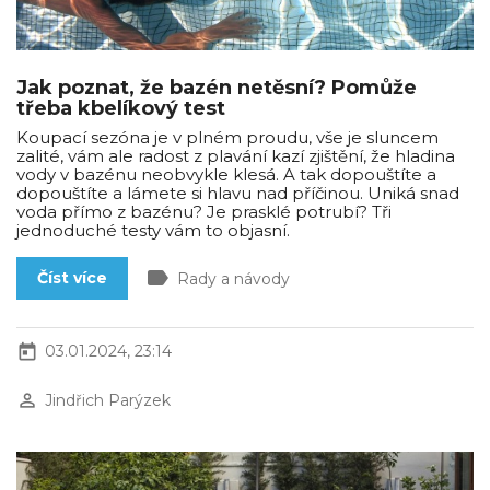
Jak poznat, že bazén netěsní? Pomůže
třeba kbelíkový test
Koupací sezóna je v plném proudu, vše je sluncem
zalité, vám ale radost z plavání kazí zjištění, že hladina
vody v bazénu neobvykle klesá. A tak dopouštíte a
dopouštíte a lámete si hlavu nad příčinou. Uniká snad
voda přímo z bazénu? Je prasklé potrubí? Tři
jednoduché testy vám to objasní.
label
Číst více
Rady a návody
today
03.01.2024, 23:14
perm_identity
Jindřich Parýzek