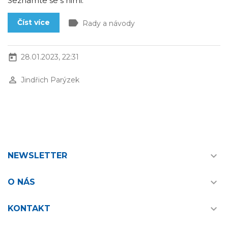
Seznamte se s nimi.
label
Číst více
Rady a návody
today
28.01.2023, 22:31
perm_identity
Jindřich Parýzek

NEWSLETTER

O NÁS

KONTAKT