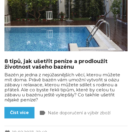
8 tipů, jak ušetřit peníze a prodloužit
životnost vašeho bazénu
Bazén je jedna z nejúžasnějších věcí, kterou můžete
mít doma. Právě bazén vám umožní vytvořit si oázu
zábavy i relaxace, kterou můžete sdílet s rodinou a
přáteli. Ale co byste řekli tipům, které by celou tu
zábavu u bazénu ještě vylepšily? Co takhle ušetřit
nějaké peníze?
label
Číst více
Naše doporučení a výběr zboží