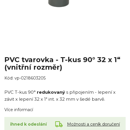
PVC tvarovka - T-kus 90° 32 x 1“
(vnitřní rozměr)
Kód:
vp-0218603205
PVC T-kus 90°
redukovaný
s připojením - lepení x
závit x lepení 32 x 1" int. x 32 mm v šedé barvě.
Více informací
Možnosti a ceník doručení
ihned k odeslání