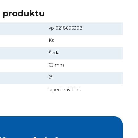
y produktu
vp-0218606308
Ks
Šedá
63 mm
2"
lepení-závit int.