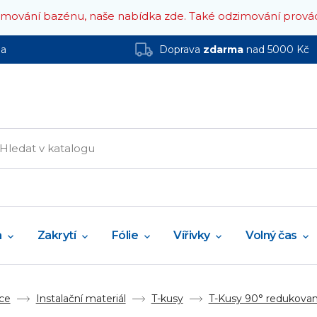
zimování bazénu, naše nabídka zde.
Také odzimování prová
ha
Doprava
zdarma
nad 5000 Kč
a
Zakrytí
Fólie
Vířivky
Volný čas
ce
Instalační materiál
T-kusy
T-Kusy 90° redukované