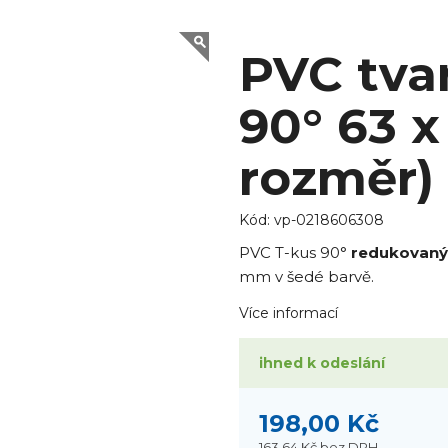
PVC tvar
90° 63 x
rozměr)
Kód:
vp-0218606308
PVC T-kus 90°
redukovaný
mm v šedé barvě.
Více informací
ihned k odeslání
198,00 Kč
163,64 Kč
bez DPH