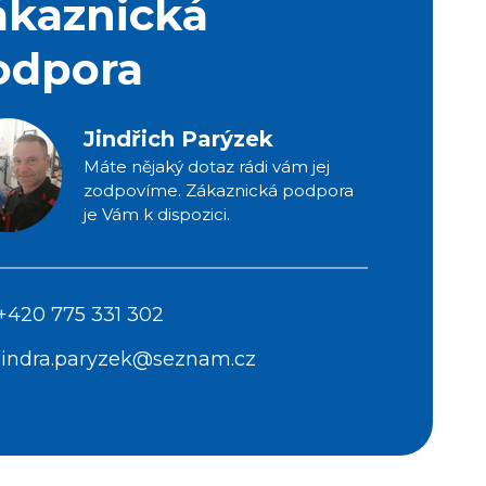
ákaznická
odpora
Jindřich Parýzek
Máte nějaký dotaz rádi vám jej
zodpovíme. Zákaznická podpora
je Vám k dispozici.
+420 775 331 302
jindra.paryzek@seznam.cz