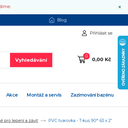
×
díme.
Blog
Přihlásit se
0
0,00 Kč
Vyhledávání
Akce
Montáž a servis
Zazimování bazénu
 pro lepení a závit
PVC tvarovka - T-kus 90° 63 x 2“