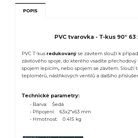
POPIS
PVC tvarovka - T-kus 90° 63 x
PVC T-kus
redukovaný
se závitem slouží k přípa
závitového spoje, do kterého vsadíte přechodový 
spojem lepícím
,
nebo spojem se závitem. Slouží t
teploměrů, nástřikových ventilů a dalšího přísluše
Technické parametry:
• Barva: Šedá
• Připojení: 63x2"x63 mm
• Hmotnost: 0.415 kg