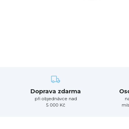
Doprava zdarma
Os
při objednávce nad
n
5 000 Kč
mís