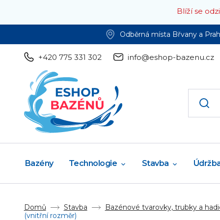
Blíží se od
Odběrná místa Břvany a Pra
+420 775 331 302
info@eshop-bazenu.cz
Bazény
Technologie
Stavba
Údržb
Domů
Stavba
Bazénové tvarovky, trubky a hadi
(vnitřní rozměr)