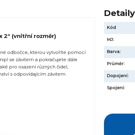
Detail
Kód
 2“ (vnitřní rozměr)
MJ:
Barva:
dné odbočce, kterou vytvoříte pomocí
nipl se závitem a pokračujete dále
Průměr:
aké pro osazení různých čidel,
nství s odpovídajícím závitem.
Dopojení:
Spojení: