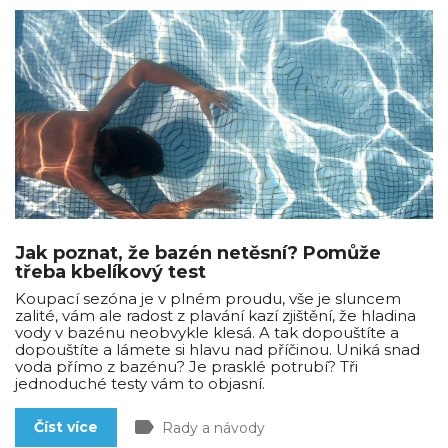
Jak poznat, že bazén netěsní? Pomůže
třeba kbelíkový test
Koupací sezóna je v plném proudu, vše je sluncem
zalité, vám ale radost z plavání kazí zjištění, že hladina
vody v bazénu neobvykle klesá. A tak dopouštíte a
dopouštíte a lámete si hlavu nad příčinou. Uniká snad
voda přímo z bazénu? Je prasklé potrubí? Tři
jednoduché testy vám to objasní.
label
Číst více
Rady a návody