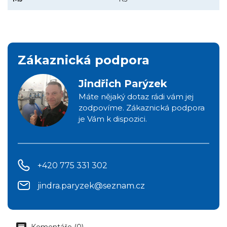
Zákaznická podpora
Jindřich Parýzek
Máte nějaký dotaz rádi vám jej
zodpovíme. Zákaznická podpora
je Vám k dispozici.
+420 775 331 302
jindra.paryzek@seznam.cz
Komentáře (0)