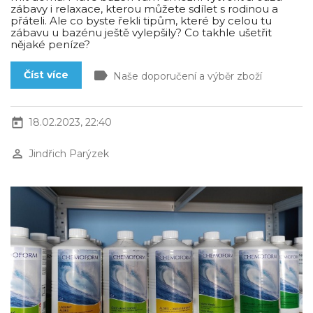
zábavy i relaxace, kterou můžete sdílet s rodinou a
přáteli. Ale co byste řekli tipům, které by celou tu
zábavu u bazénu ještě vylepšily? Co takhle ušetřit
nějaké peníze?
label
Číst více
Naše doporučení a výběr zboží
today
18.02.2023, 22:40
perm_identity
Jindřich Parýzek