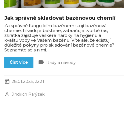
Jak správně skladovat bazénovou chemii
Za správně fungujícím bazénem stojí bazénová
chemie. Likviduje bakterie, zabraňuje tvorbě řas,
zkrátka zajišťuje veškeré nároky na hygienu a
kvalitu vody ve Vašem bazénu. Víte ale, že existují
důležité pokyny pro skladování bazénové chemie?
Seznamte se s nimi.
label
Číst více
Rady a návody
today
28.01.2023, 22:31
perm_identity
Jindřich Parýzek