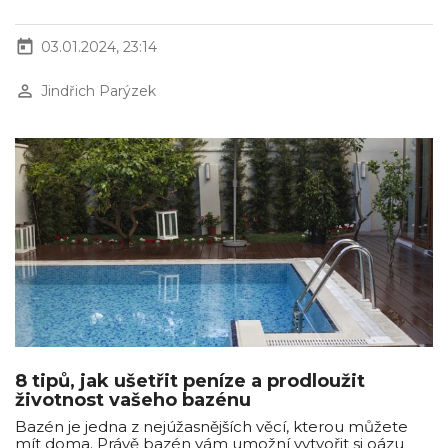
today
03.01.2024, 23:14
perm_identity
Jindřich Parýzek
8 tipů, jak ušetřit peníze a prodloužit
životnost vašeho bazénu
Bazén je jedna z nejúžasnějších věcí, kterou můžete
mít doma. Právě bazén vám umožní vytvořit si oázu