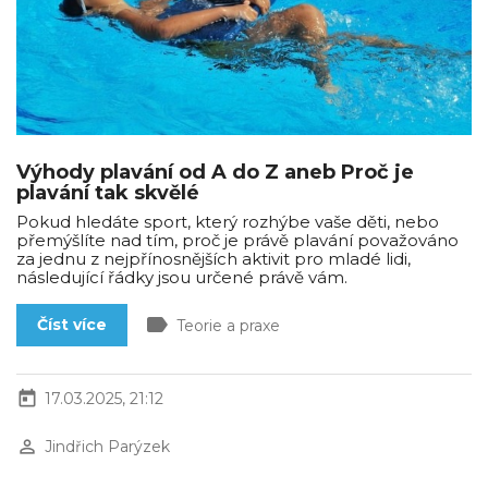
Výhody plavání od A do Z aneb Proč je
plavání tak skvělé
Pokud hledáte sport, který rozhýbe vaše děti, nebo
přemýšlíte nad tím, proč je právě plavání považováno
za jednu z nejpřínosnějších aktivit pro mladé lidi,
následující řádky jsou určené právě vám.
label
Číst více
Teorie a praxe
today
17.03.2025, 21:12
perm_identity
Jindřich Parýzek