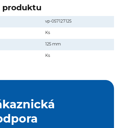
y produktu
vp-057127125
Ks
125 mm
Ks
ákaznická
odpora