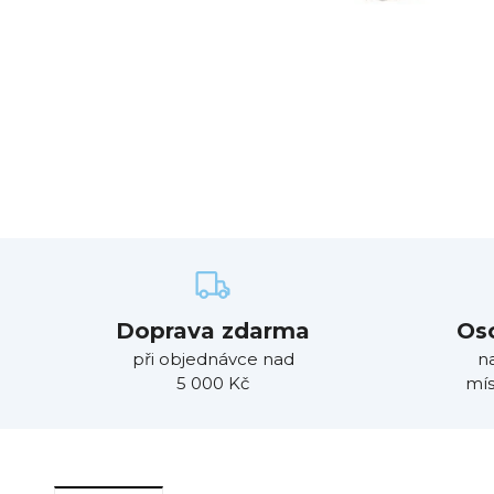
Doprava zdarma
Os
při objednávce nad
n
5 000 Kč
mís