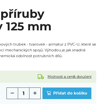
 příruby
y 125 mm
akových trubek - tvarovek - armatur z PVC-U, které se
cí mechanických spojů. Výhodou je jak snadná
hemická odolnost potrubních dílů.
Možnosti a ceník doručení
Přidat do košíku