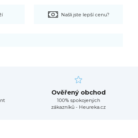
ží
Našli jste lepší cenu?
Ověřený obchod
nt
100% spokojených
zákazníků - Heureka.cz