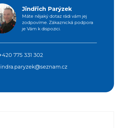
Jindřich Parýzek
Máte nějaký dotaz rádi vám jej
zodpovíme. Zákaznická podpora
je Vám k dispozici.
+420 775 331 302
jindra.paryzek@seznam.cz