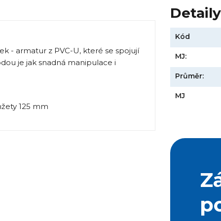
Detail
Kód
ek - armatur z PVC-U, které se spojují
MJ:
ou je jak snadná manipulace i
Průměr:
MJ
Z
p