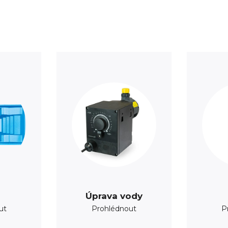
Úprava vody
ut
Prohlédnout
P