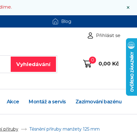
×
díme.
Blog
Přihlásit se
0
0,00 Kč
Vyhledávání
Akce
Montáž a servis
Zazimování bazénu
í příruby
Těsnění příruby manžety 125 mm