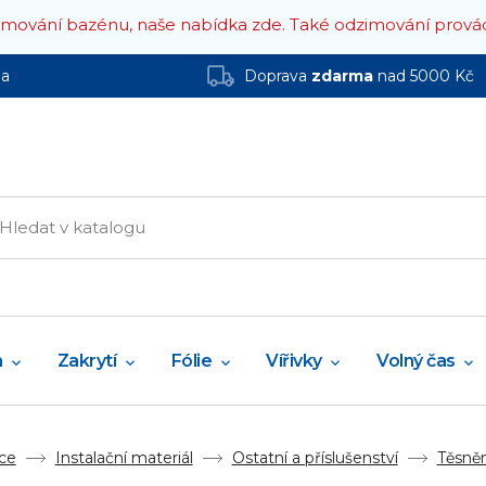
zimování bazénu, naše nabídka zde.
Také odzimování prová
ha
Doprava
zdarma
nad 5000 Kč
a
Zakrytí
Fólie
Vířivky
Volný čas
ce
Instalační materiál
Ostatní a příslušenství
Těsněn