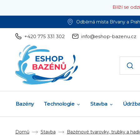
Blíží se od
Odběrná místa Břvany a Pra
+420 775 331 302
info@eshop-bazenu.cz
Bazény
Technologie
Stavba
Údržb
Domů
Stavba
Bazénové tvarovky, trubky a hadi