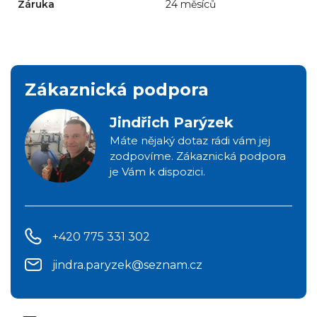
Záruka
24 měsíců
Zákaznická podpora
Jindřich Parýzek
Máte nějaký dotaz rádi vám jej
zodpovíme. Zákaznická podpora
je Vám k dispozici.
+420 775 331 302
jindra.paryzek@seznam.cz