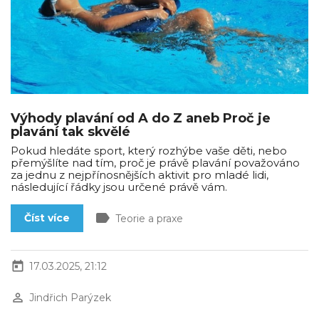
Výhody plavání od A do Z aneb Proč je
plavání tak skvělé
Pokud hledáte sport, který rozhýbe vaše děti, nebo
přemýšlíte nad tím, proč je právě plavání považováno
za jednu z nejpřínosnějších aktivit pro mladé lidi,
následující řádky jsou určené právě vám.
label
Číst více
Teorie a praxe
today
17.03.2025, 21:12
perm_identity
Jindřich Parýzek