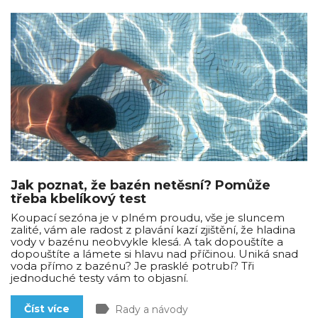
Jak poznat, že bazén netěsní? Pomůže
třeba kbelíkový test
Koupací sezóna je v plném proudu, vše je sluncem
zalité, vám ale radost z plavání kazí zjištění, že hladina
vody v bazénu neobvykle klesá. A tak dopouštíte a
dopouštíte a lámete si hlavu nad příčinou. Uniká snad
voda přímo z bazénu? Je prasklé potrubí? Tři
jednoduché testy vám to objasní.
label
Číst více
Rady a návody