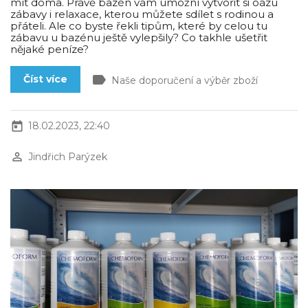
mít doma. Právě bazén vám umožní vytvořit si oázu
zábavy i relaxace, kterou můžete sdílet s rodinou a
přáteli. Ale co byste řekli tipům, které by celou tu
zábavu u bazénu ještě vylepšily? Co takhle ušetřit
nějaké peníze?
label
Číst více
Naše doporučení a výběr zboží
today
18.02.2023, 22:40
perm_identity
Jindřich Parýzek