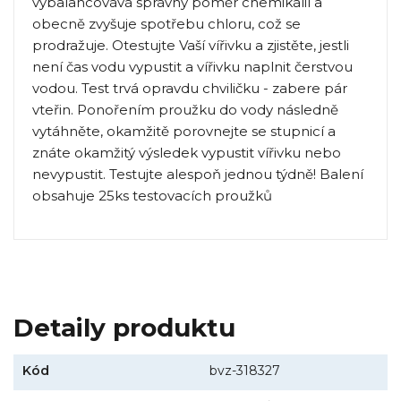
vybalancovává správný poměr chemikálií a
obecně zvyšuje spotřebu chloru, což se
prodražuje. Otestujte Vaší vířivku a zjistěte, jestli
není čas vodu vypustit a vířivku naplnit čerstvou
vodou. Test trvá opravdu chviličku - zabere pár
vteřin. Ponořením proužku do vody následně
vytáhněte, okamžitě porovnejte se stupnicí a
znáte okamžitý výsledek vypustit vířivku nebo
nevypustit. Testujte alespoň jednou týdně! Balení
obsahuje 25ks testovacích proužků
Detaily produktu
Kód
bvz-318327