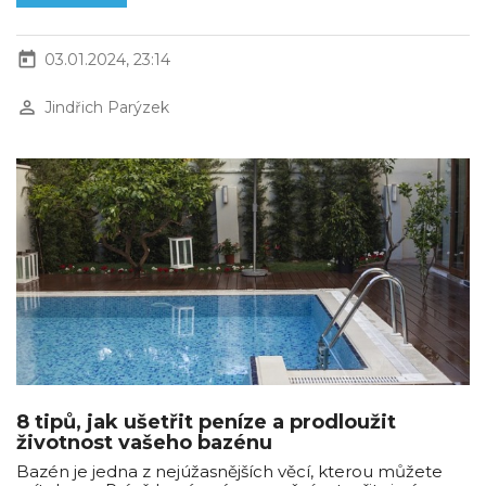
today
03.01.2024, 23:14
perm_identity
Jindřich Parýzek
8 tipů, jak ušetřit peníze a prodloužit
životnost vašeho bazénu
Bazén je jedna z nejúžasnějších věcí, kterou můžete