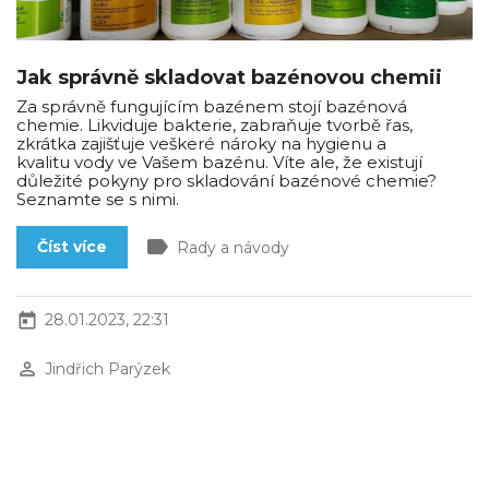
Jak správně skladovat bazénovou chemii
Za správně fungujícím bazénem stojí bazénová
chemie. Likviduje bakterie, zabraňuje tvorbě řas,
zkrátka zajišťuje veškeré nároky na hygienu a
kvalitu vody ve Vašem bazénu. Víte ale, že existují
důležité pokyny pro skladování bazénové chemie?
Seznamte se s nimi.
label
Číst více
Rady a návody
today
28.01.2023, 22:31
perm_identity
Jindřich Parýzek