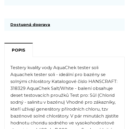
Dostupná doprava
POPIS
Testery kvality vody AquaChek tester soli
Aquachek tester soli - ideální pro bazény se
solnými chlorátory Katalogové číslo HANSCRAFT:
318329 AquaChek Salt/White - balení obsahuje
deset testovacích proužků Test pro: Sůl (Chlorid
sodný - salinitu v bazénu) Vhodné pro zákazníky,
kteří užívají generátory přírodních chloru, tzv
bazénové solné chlorátory. V pár minutách zjistíte
hodnotu choridu sodného ve vysokohodnotové