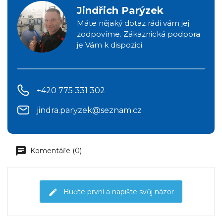
Jindřich Parýzek
Máte nějaký dotaz rádi vám jej
zodpovíme. Zákaznická podpora
je Vám k dispozici.
+420 775 331 302
jindra.paryzek@seznam.cz
Komentáře (0)
Buďte první a napište svůj názor