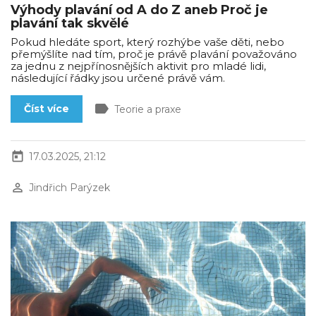
Výhody plavání od A do Z aneb Proč je
plavání tak skvělé
Pokud hledáte sport, který rozhýbe vaše děti, nebo
přemýšlíte nad tím, proč je právě plavání považováno
za jednu z nejpřínosnějších aktivit pro mladé lidi,
následující řádky jsou určené právě vám.
label
Číst více
Teorie a praxe
today
17.03.2025, 21:12
perm_identity
Jindřich Parýzek