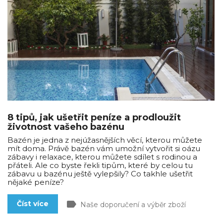
8 tipů, jak ušetřit peníze a prodloužit
životnost vašeho bazénu
Bazén je jedna z nejúžasnějších věcí, kterou můžete
mít doma. Právě bazén vám umožní vytvořit si oázu
zábavy i relaxace, kterou můžete sdílet s rodinou a
přáteli. Ale co byste řekli tipům, které by celou tu
zábavu u bazénu ještě vylepšily? Co takhle ušetřit
nějaké peníze?
label
Číst více
Naše doporučení a výběr zboží