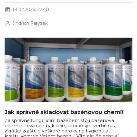
today
18.02.2023, 22:40
perm_identity
Jindřich Parýzek
Jak správně skladovat bazénovou chemii
Za správně fungujícím bazénem stojí bazénová
chemie. Likviduje bakterie, zabraňuje tvorbě řas,
zkrátka zajišťuje veškeré nároky na hygienu a
kvalitu vody ve Vašem bazénu. Víte ale, že existují