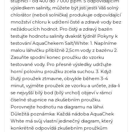
stupnici - od 400 do 7 000 ppm. S odpovídajícím
výsledkem salinity, můžete být jistí jestli Váš solný
chlorátor (neboli solnička) produkuje odpovídající
množství chloru k udržení čisté a zdravé vody bez
nežádoucích hodnot. Pro čistý a zdravý bazén
testujte hodnotu salinity dvakrát týdně! Pokyny k
testování AquaChekem Salt/White: 1. Naplníme
malou láhvičku přibližně 2,5cm vody z bazénu 2.
Zasuňte spodní konec proužku do vzorku
testované vody. Pro přesné výsledky udržujte
horní polovinu proužku zcela suchou. 3. Když
žlutý proužek ztmavne, obvykle během 3-4
minut, vyjměte proužek ze vzorku a určete, zda-li
se nejvyšší bílý bod (bílý vrchol) objeví v rámci
číselné stupnice na zkušebním proužku.
Porovnejte hodnotu na diagramu na láhvi.
Důležitá poznámka: Každá nádoba AquaChek
White má svůj vlastní jedinečný diagram, který
konkrétně odpovídá zkušebním proužkům