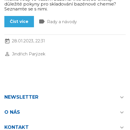
důležité pokyny pro skladování bazénové chemie?
Seznamte se s nimi.
label
Číst více
Rady a návody
today
28.01.2023, 22:31
perm_identity
Jindřich Parýzek

NEWSLETTER

O NÁS

KONTAKT