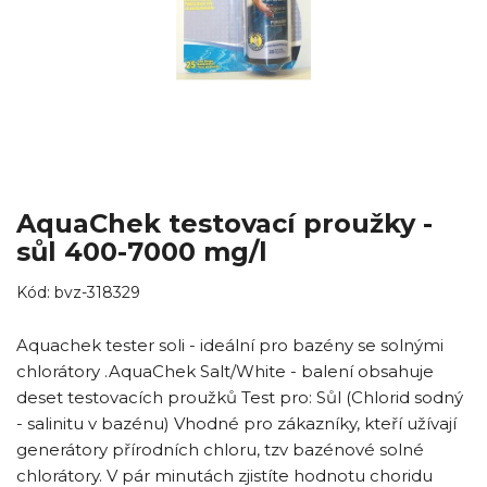
AquaChek testovací proužky -
sůl 400-7000 mg/l
Kód:
bvz-318329
Aquachek tester soli - ideální pro bazény se solnými
chlorátory .AquaChek Salt/White - balení obsahuje
deset testovacích proužků Test pro: Sůl (Chlorid sodný
- salinitu v bazénu) Vhodné pro zákazníky, kteří užívají
generátory přírodních chloru, tzv bazénové solné
chlorátory. V pár minutách zjistíte hodnotu choridu