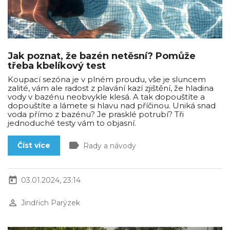
Jak poznat, že bazén netěsní? Pomůže
třeba kbelíkový test
Koupací sezóna je v plném proudu, vše je sluncem
zalité, vám ale radost z plavání kazí zjištění, že hladina
vody v bazénu neobvykle klesá. A tak dopouštíte a
dopouštíte a lámete si hlavu nad příčinou. Uniká snad
voda přímo z bazénu? Je prasklé potrubí? Tři
jednoduché testy vám to objasní.
label
Číst více
Rady a návody
today
03.01.2024, 23:14
perm_identity
Jindřich Parýzek