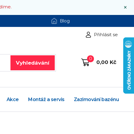
×
díme.
Blog
Přihlásit se
0
0,00 Kč
Vyhledávání
Akce
Montáž a servis
Zazimování bazénu