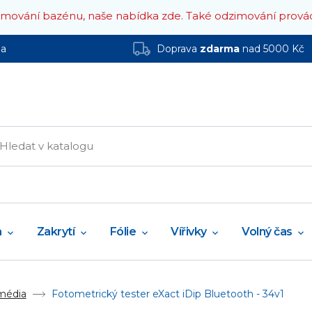
zimování bazénu, naše nabídka zde.
Také odzimování prová
ha
Doprava
zdarma
nad 5000 Kč
a
Zakrytí
Fólie
Vířivky
Volný čas
 média
Fotometrický tester eXact iDip Bluetooth - 34v1