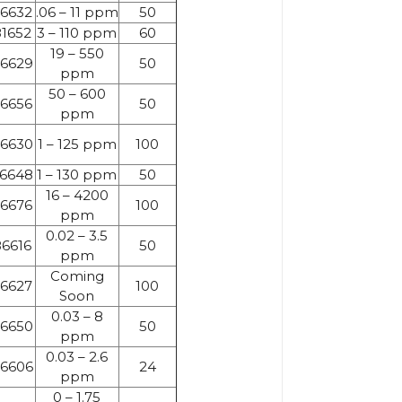
6632
.06 – 11 ppm
50
1652
3 – 110 ppm
60
19 – 550
6629
50
ppm
50 – 600
6656
50
ppm
6630
1 – 125 ppm
100
6648
1 – 130 ppm
50
16 – 4200
6676
100
ppm
0.02 – 3.5
6616
50
ppm
Coming
6627
100
Soon
0.03 – 8
6650
50
ppm
0.03 – 2.6
6606
24
ppm
0 – 1.75