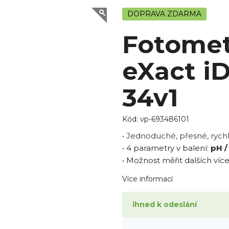
DOPRAVA ZDARMA
Fotomet
eXact iD
34v1
Kód:
vp-693486101
• Jednoduché, přesné, rych
• 4 parametry v balení:
pH /
• Možnost měřit dalších ví
Více informací
ihned k odeslání