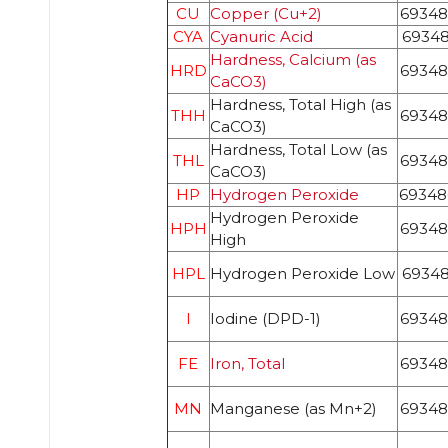
CU
Copper (Cu+2)
69348
CYA
Cyanuric Acid
69348
Hardness, Calcium (as
HRD
69348
CaCO3)
Hardness, Total High (as
THH
69348
CaCO3)
Hardness, Total Low (as
THL
69348
CaCO3)
HP
Hydrogen Peroxide
69348
Hydrogen Peroxide
HPH
69348
High
HPL
Hydrogen Peroxide Low
69348
I
Iodine (DPD-1)
69348
FE
Iron, Total
69348
MN
Manganese (as Mn+2)
69348