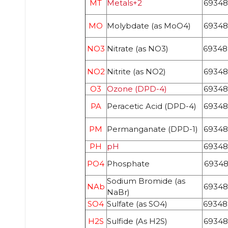
MT
Metals+2
69348
MO
Molybdate (as MoO4)
69348
NO3
Nitrate (as NO3)
69348
NO2
Nitrite (as NO2)
69348
O3
Ozone (DPD-4)
69348
PA
Peracetic Acid (DPD-4)
69348
PM
Permanganate (DPD-1)
69348
PH
pH
69348
PO4
Phosphate
69348
Sodium Bromide (as
NAb
69348
NaBr)
SO4
Sulfate (as SO4)
69348
H2S
Sulfide (As H2S)
69348