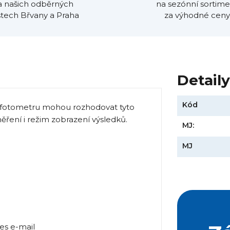
a našich odběrných
na sezónní sortime
tech Břvany a Praha
za výhodné ceny
Detail
Kód
ru fotometru mohou rozhodovat tyto
ěření i režim zobrazení výsledků.
MJ:
MJ
řes e-mail