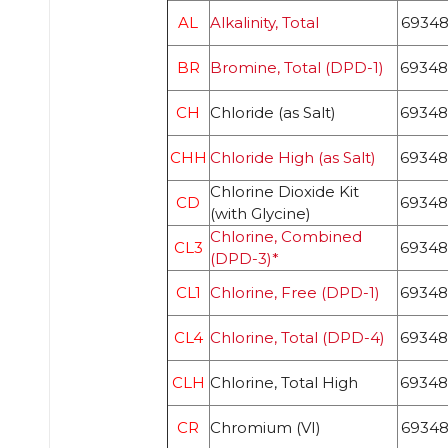
AL
Alkalinity, Total
69348
BR
Bromine, Total (DPD-1)
69348
CH
Chloride (as Salt)
69348
CHH
Chloride High (as Salt)
69348
Chlorine Dioxide Kit
CD
69348
(with Glycine)
Chlorine, Combined
CL3
69348
(DPD-3)*
CL1
Chlorine, Free (DPD-1)
69348
CL4
Chlorine, Total (DPD-4)
69348
CLH
Chlorine, Total High
69348
CR
Chromium (VI)
69348