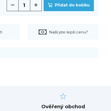
Přidat do košíku
ží
Našli jste lepší cenu?
Ověřený obchod