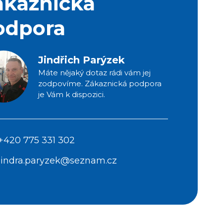
ákaznická
odpora
Jindřich Parýzek
Máte nějaký dotaz rádi vám jej
zodpovíme. Zákaznická podpora
je Vám k dispozici.
+420 775 331 302
jindra.paryzek@seznam.cz