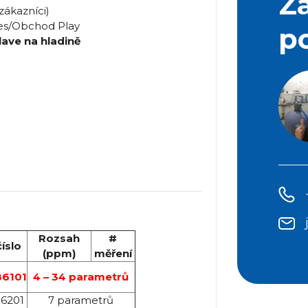
Z
zákazníci)
es/Obchod Play
p
lave na hladině
Rozsah
#
číslo
(ppm)
měření
6101
4 – 34 parametrů
6201
7 parametrů