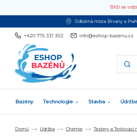
Blíží se od
Odběrná místa Břvany a Pra
+420 775 331 302
info@eshop-bazenu.cz
Bazény
Technologie
Stavba
Údržb
Domů
Údržba
Chemie
Testery a Testovací