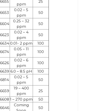
6655
25
ppm
0.02 – 5
6653
50
ppm
0.25 – 32
6604
50
ppm
0.02 – 4
6623
50
ppm
6634
0.01- 2 ppm
100
0.05 – 11
6674
100
ppm
0.02 – 6
6626
100
ppm
6639
6.0 – 8.5 pH
100
0.02 – 5
6814
50
ppm
19 – 400
6659
25
ppm
6608
1 – 270 ppm
50
Coming
6646
50
Soon