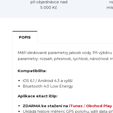
při objednávce nad
n
5 000 Kč
mís
POPIS
Měří sledované parametry jakosti vody. Při výbě
parametry: rozsah, přesnost, rychlost, náročnost m
Kompatibilita:
iOS 6.1 / Android 4.3 a vyšší
Bluetooth 4.0 Low Energy
Aplikace eXact iDip:
ZDARMA ke stažení na
iTunes
/
Obchod Play
Ukládá historii měření, GPS polohu, sdílí data p