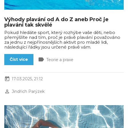
Výhody plavání od A do Z aneb Proč je
plavání tak skvělé
Pokud hledáte sport, který rozhýbe vaše děti, nebo
přemýšlíte nad tím, proč je právě plavání považováno
za jednu z nejpřínosnějších aktivit pro mladé lidi,
následující řádky jsou určené právě vám.
label
Číst více
Teorie a praxe
today
17.03.2025, 21:12
perm_identity
Jindřich Parýzek