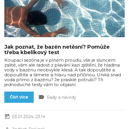
Jak poznat, že bazén netěsní? Pomůže
třeba kbelíkový test
Koupací sezóna je v plném proudu, vše je sluncem
zalité, vám ale radost z plavání kazí zjištění, že hladina
vody v bazénu neobvykle klesá. A tak dopouštíte a
dopouštíte a lámete si hlavu nad příčinou. Uniká snad
voda přímo z bazénu? Je prasklé potrubí? Tři
jednoduché testy vám to objasní.
label
Číst více
Rady a návody
today
03.01.2024, 23:14