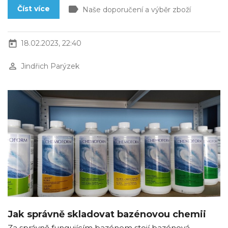
label
Číst více
Naše doporučení a výběr zboží
today
18.02.2023, 22:40
perm_identity
Jindřich Parýzek
Jak správně skladovat bazénovou chemii
Za správně fungujícím bazénem stojí bazénová