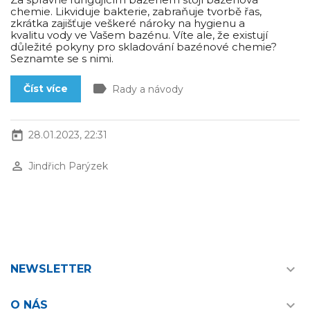
chemie. Likviduje bakterie, zabraňuje tvorbě řas,
zkrátka zajišťuje veškeré nároky na hygienu a
kvalitu vody ve Vašem bazénu. Víte ale, že existují
důležité pokyny pro skladování bazénové chemie?
Seznamte se s nimi.
label
Číst více
Rady a návody
today
28.01.2023, 22:31
perm_identity
Jindřich Parýzek

NEWSLETTER

O NÁS