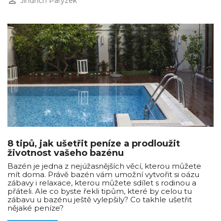
perm_identity
Jindřich Parýzek
8 tipů, jak ušetřit peníze a prodloužit
životnost vašeho bazénu
Bazén je jedna z nejúžasnějších věcí, kterou můžete
mít doma. Právě bazén vám umožní vytvořit si oázu
zábavy i relaxace, kterou můžete sdílet s rodinou a
přáteli. Ale co byste řekli tipům, které by celou tu
zábavu u bazénu ještě vylepšily? Co takhle ušetřit
nějaké peníze?