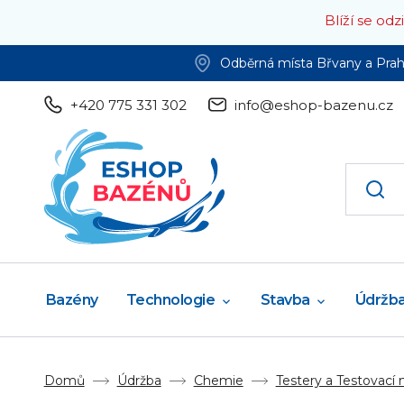
Blíží se od
Odběrná místa Břvany a Pra
+420 775 331 302
info@eshop-bazenu.cz
Bazény
Technologie
Stavba
Údržb
Domů
Údržba
Chemie
Testery a Testovací