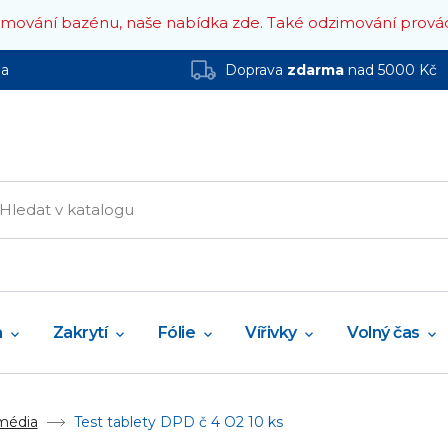
zimování bazénu, naše nabídka zde.
Také odzimování prová
ha
Doprava
zdarma
nad 5000 Kč
a
Zakrytí
Fólie
Vířivky
Volný čas
 média
Test tablety DPD č 4 O2 10 ks