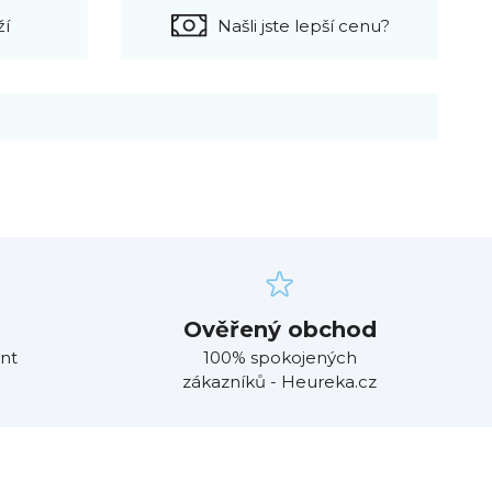
ží
Našli jste lepší cenu?
Ověřený obchod
nt
100% spokojených
zákazníků - Heureka.cz