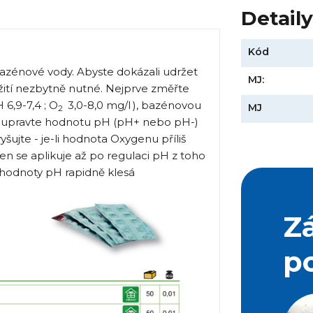
Detail
Kód
azénové vody. Abyste dokázali udržet
MJ:
užití nezbytně nutné. Nejprve změřte
6,9-7,4 ; O
3,0-8,0 mg/l
), bazénovou
MJ
2
 upravte hodnotu pH (pH+ nebo pH-)
ujte - je-li hodnota Oxygenu příliš
gen se aplikuje až po regulaci pH z toho
odnoty pH rapidně klesá
Z
p