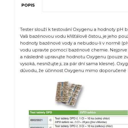
POPIS
Tester slouží k testování Oxygenu a hodnoty pH b
Vaši bazénovou vodu křišťálově čistou, je jeho po
hodnoty bazénové vody a nebudou-li v normě (pH 
vodu upravte pomocí bazénové chemie. Nejprve
a následně upravujte hodnotu Oxygenu (pouze zvyš
vysoká, nesnižujte ji, za pár dní sama klesne). Oxy
důvodu, že účinnost Oxygenu mimo doporučené h