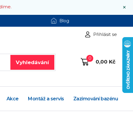
×
díme.
Blog
Přihlásit se
0
0,00 Kč
Vyhledávání
Akce
Montáž a servis
Zazimování bazénu