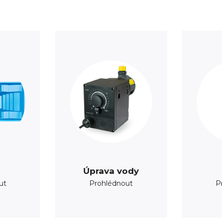
Úprava vody
ut
Prohlédnout
P