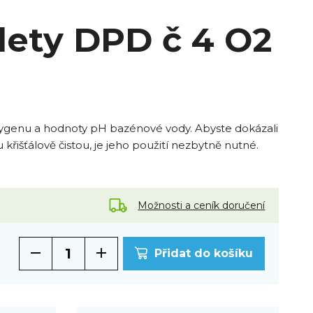
lety DPD č 4 O2
Oxygenu a hodnoty pH bazénové vody. Abyste dokázali
křišťálově čistou, je jeho použití nezbytně nutné.
Možnosti a ceník doručení
Přidat do košíku