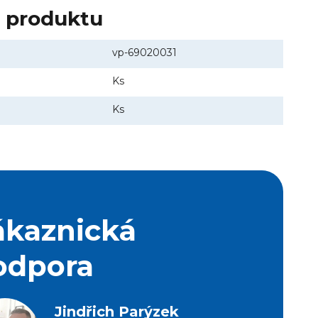
y produktu
vp-69020031
Ks
Ks
ákaznická
odpora
Jindřich Parýzek