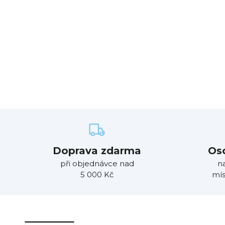
Doprava zdarma
Os
při objednávce nad
n
5 000 Kč
mís