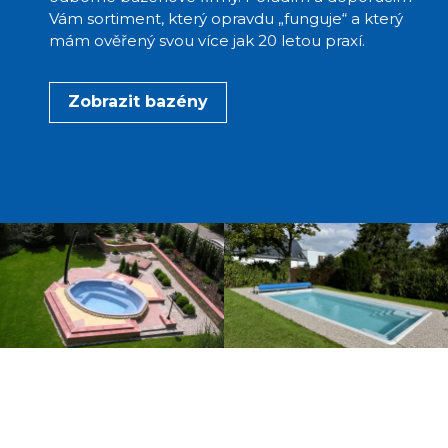
Vám sortiment, který opravdu „funguje“ a který
mám ověřený svou více jak 20 letou praxí.
Zobrazit bazény