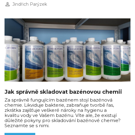
perm_identity
Jindřich Parýzek
Jak správně skladovat bazénovou chemii
Za správně fungujícím bazénem stojí bazénová
chemie. Likviduje bakterie, zabraňuje tvorbě řas,
zkrátka zajišťuje veškeré nároky na hygienu a
kvalitu vody ve Vašem bazénu. Víte ale, že existují
důležité pokyny pro skladování bazénové chemie?
Seznamte se s nimi.