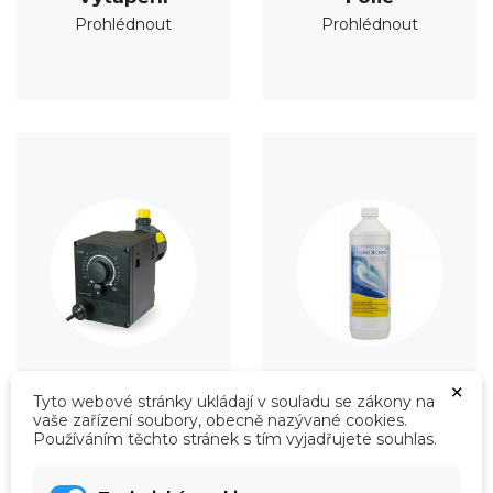
Prohlédnout
Prohlédnout
×
Tyto webové stránky ukládají v souladu se zákony na
Úprava vody
Údržba
vaše zařízení soubory, obecně nazývané cookies.
Prohlédnout
Prohlédnout
Používáním těchto stránek s tím vyjadřujete souhlas.