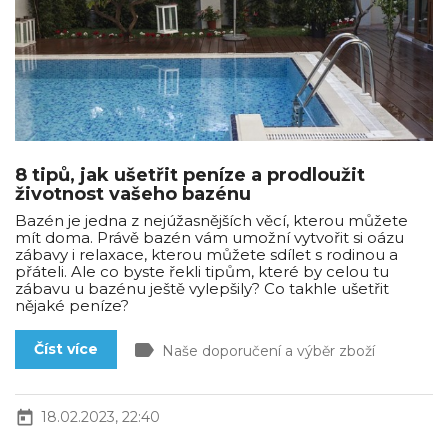
8 tipů, jak ušetřit peníze a prodloužit
životnost vašeho bazénu
Bazén je jedna z nejúžasnějších věcí, kterou můžete
mít doma. Právě bazén vám umožní vytvořit si oázu
zábavy i relaxace, kterou můžete sdílet s rodinou a
přáteli. Ale co byste řekli tipům, které by celou tu
zábavu u bazénu ještě vylepšily? Co takhle ušetřit
nějaké peníze?
label
Číst více
Naše doporučení a výběr zboží
today
18.02.2023, 22:40