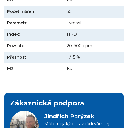
Počet měření:
50
Parametr:
Tvrdost
Index:
HRD
Rozsah:
20-900 ppm
Přesnost:
+/- 5 %
MJ
Ks
Zákaznická podpora
Jindřich Parýzek
Máte nějaký dotaz rádi vám jej