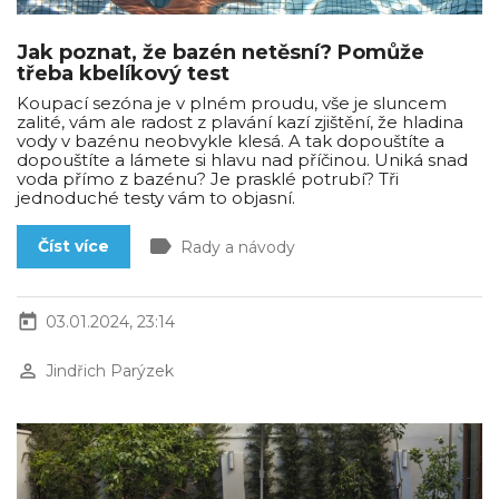
Jak poznat, že bazén netěsní? Pomůže
třeba kbelíkový test
Koupací sezóna je v plném proudu, vše je sluncem
zalité, vám ale radost z plavání kazí zjištění, že hladina
vody v bazénu neobvykle klesá. A tak dopouštíte a
dopouštíte a lámete si hlavu nad příčinou. Uniká snad
voda přímo z bazénu? Je prasklé potrubí? Tři
jednoduché testy vám to objasní.
label
Číst více
Rady a návody
today
03.01.2024, 23:14
perm_identity
Jindřich Parýzek