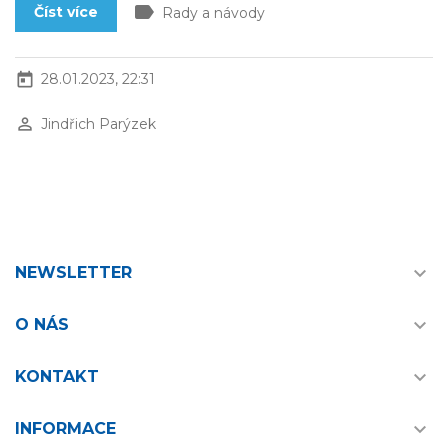
label
Číst více
Rady a návody
today
28.01.2023, 22:31
perm_identity
Jindřich Parýzek

NEWSLETTER

O NÁS

KONTAKT

INFORMACE