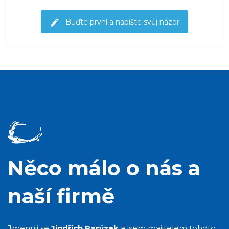
Buďte první a napište svůj názor
Něco málo o nás a
naší firmě
Jmenuji se
Jindřich Parýzek
a jsem majitelem tohoto