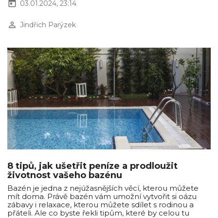
today
03.01.2024, 23:14
perm_identity
Jindřich Parýzek
8 tipů, jak ušetřit peníze a prodloužit
životnost vašeho bazénu
Bazén je jedna z nejúžasnějších věcí, kterou můžete
mít doma. Právě bazén vám umožní vytvořit si oázu
zábavy i relaxace, kterou můžete sdílet s rodinou a
přáteli. Ale co byste řekli tipům, které by celou tu