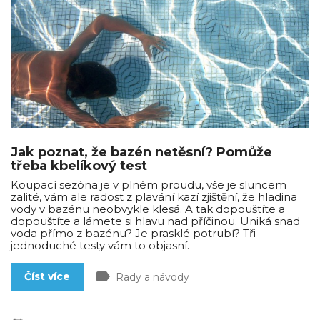
Jak poznat, že bazén netěsní? Pomůže
třeba kbelíkový test
Koupací sezóna je v plném proudu, vše je sluncem
zalité, vám ale radost z plavání kazí zjištění, že hladina
vody v bazénu neobvykle klesá. A tak dopouštíte a
dopouštíte a lámete si hlavu nad příčinou. Uniká snad
voda přímo z bazénu? Je prasklé potrubí? Tři
jednoduché testy vám to objasní.
label
Číst více
Rady a návody