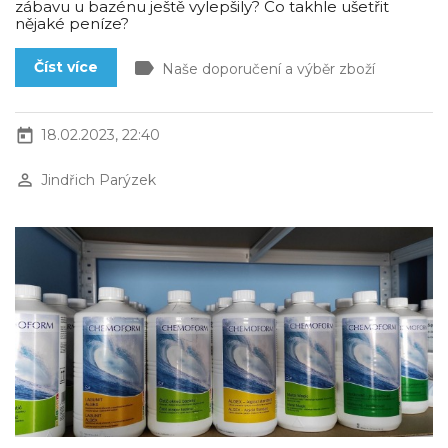
zábavu u bazénu ještě vylepšily? Co takhle ušetřit
nějaké peníze?
label
Číst více
Naše doporučení a výběr zboží
today
18.02.2023, 22:40
perm_identity
Jindřich Parýzek