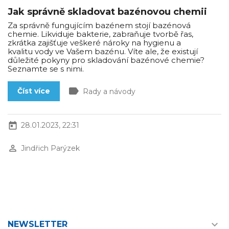
Jak správně skladovat bazénovou chemii
Za správně fungujícím bazénem stojí bazénová
chemie. Likviduje bakterie, zabraňuje tvorbě řas,
zkrátka zajišťuje veškeré nároky na hygienu a
kvalitu vody ve Vašem bazénu. Víte ale, že existují
důležité pokyny pro skladování bazénové chemie?
Seznamte se s nimi.
label
Číst více
Rady a návody
today
28.01.2023, 22:31
perm_identity
Jindřich Parýzek

NEWSLETTER