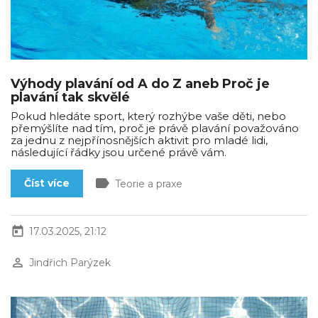
Výhody plavání od A do Z aneb Proč je
plavání tak skvělé
Pokud hledáte sport, který rozhýbe vaše děti, nebo
přemýšlíte nad tím, proč je právě plavání považováno
za jednu z nejpřínosnějších aktivit pro mladé lidi,
následující řádky jsou určené právě vám.
label
Číst více
Teorie a praxe
today
17.03.2025, 21:12
perm_identity
Jindřich Parýzek