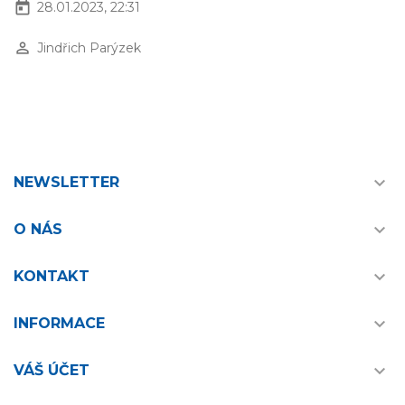
today
28.01.2023, 22:31
perm_identity
Jindřich Parýzek

NEWSLETTER

O NÁS

KONTAKT

INFORMACE

VÁŠ ÚČET