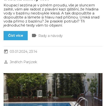
Koupací sezóna je v plném proudu, vše je sluncem
zalité, vám ale radost z plavání kazí zjištění, že hladina
vody v bazénu neobvykle klesá. A tak dopouštíte a
dopouštíte a lámete si hlavu nad příčinou. Uniká snad
voda přímo z bazénu? Je prasklé potrubí? Tři
jednoduché testy vám to objasní.
label
Číst více
Rady a návody
today
03.01.2024, 23:14
perm_identity
Jindřich Parýzek