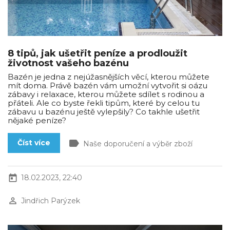
8 tipů, jak ušetřit peníze a prodloužit
životnost vašeho bazénu
Bazén je jedna z nejúžasnějších věcí, kterou můžete
mít doma. Právě bazén vám umožní vytvořit si oázu
zábavy i relaxace, kterou můžete sdílet s rodinou a
přáteli. Ale co byste řekli tipům, které by celou tu
zábavu u bazénu ještě vylepšily? Co takhle ušetřit
nějaké peníze?
label
Číst více
Naše doporučení a výběr zboží
today
18.02.2023, 22:40
perm_identity
Jindřich Parýzek