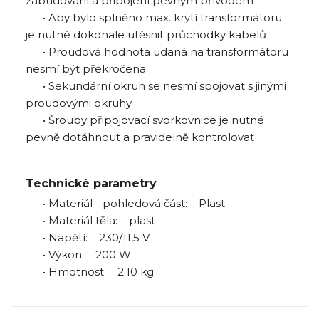
zabudování a připojení pevným přívodem
• Aby bylo splněno max. krytí transformátoru
je nutné dokonale utěsnit průchodky kabelů
• Proudová hodnota udaná na transformátoru
nesmí být překročena
• Sekundární okruh se nesmí spojovat s jinými
proudovými okruhy
• Šrouby připojovací svorkovnice je nutné
pevně dotáhnout a pravidelně kontrolovat
Technické parametry
• Materiál - pohledová část: Plast
• Materiál těla: plast
• Napětí: 230/11,5 V
• Výkon: 200 W
• Hmotnost: 2.10 kg