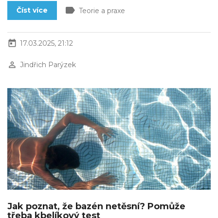
label
Číst více
Teorie a praxe
today
17.03.2025, 21:12
perm_identity
Jindřich Parýzek
Jak poznat, že bazén netěsní? Pomůže
třeba kbelíkový test