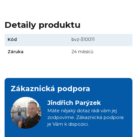
Detaily produktu
Kód
bvz-310011
Záruka
24 měsíců
Zákaznická podpora
Jindřich Parýzek
Máte nějaký dotaz rádi vám jej
zodpovíme. Zákaznická podpora
je Vám k dispozici.