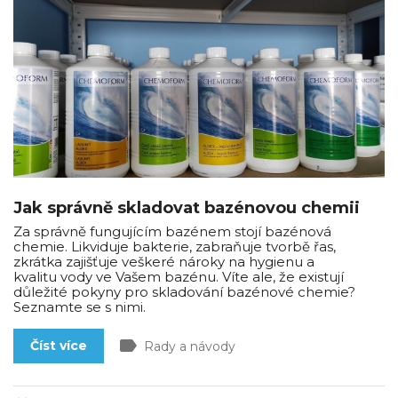
Jak správně skladovat bazénovou chemii
Za správně fungujícím bazénem stojí bazénová
chemie. Likviduje bakterie, zabraňuje tvorbě řas,
zkrátka zajišťuje veškeré nároky na hygienu a
kvalitu vody ve Vašem bazénu. Víte ale, že existují
důležité pokyny pro skladování bazénové chemie?
Seznamte se s nimi.
label
Číst více
Rady a návody