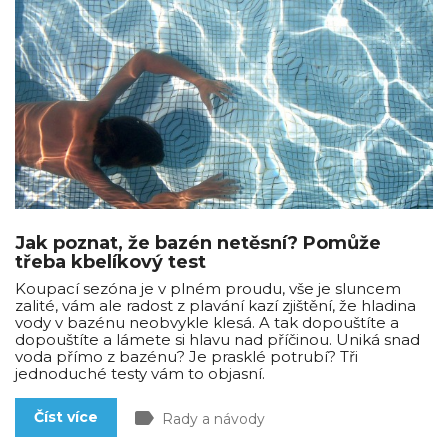
Jak poznat, že bazén netěsní? Pomůže
třeba kbelíkový test
Koupací sezóna je v plném proudu, vše je sluncem
zalité, vám ale radost z plavání kazí zjištění, že hladina
vody v bazénu neobvykle klesá. A tak dopouštíte a
dopouštíte a lámete si hlavu nad příčinou. Uniká snad
voda přímo z bazénu? Je prasklé potrubí? Tři
jednoduché testy vám to objasní.
label
Číst více
Rady a návody