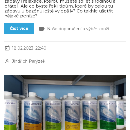
zábavy i relaxace, kterou můžete sdílet s rodinou a
přáteli. Ale co byste řekli tipům, které by celou tu
zábavu u bazénu ještě vylepšily? Co takhle ušetřit
nějaké peníze?
label
Číst více
Naše doporučení a výběr zboží
today
18.02.2023, 22:40
perm_identity
Jindřich Parýzek