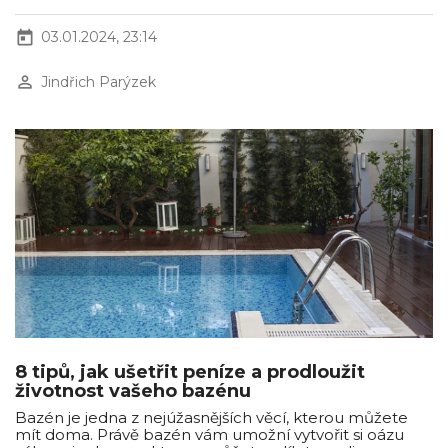
today
03.01.2024, 23:14
perm_identity
Jindřich Parýzek
8 tipů, jak ušetřit peníze a prodloužit
životnost vašeho bazénu
Bazén je jedna z nejúžasnějších věcí, kterou můžete
mít doma. Právě bazén vám umožní vytvořit si oázu