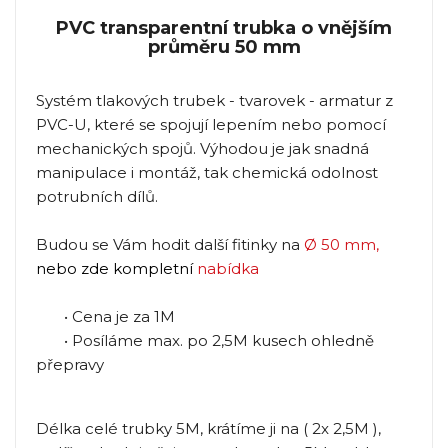
PVC transparentní trubka o vnějším
průměru 50 mm
Systém tlakových trubek - tvarovek - armatur z
PVC-U, které se spojují lepením nebo pomocí
mechanických spojů. Výhodou je jak snadná
manipulace i montáž, tak chemická odolnost
potrubních dílů.
Budou se Vám hodit další fitinky na
Ø 50 mm
,
nebo zde kompletní
nabídka
• Cena je za 1M
• Posíláme max. po 2,5M kusech ohledně
přepravy
Délka celé trubky 5M, krátíme ji na ( 2x 2,5M ),