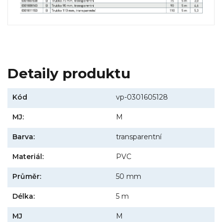
Detaily produktu
Kód
vp-0301605128
MJ:
M
Barva:
transparentní
Materiál:
PVC
Průměr:
50 mm
Délka:
5 m
MJ
M