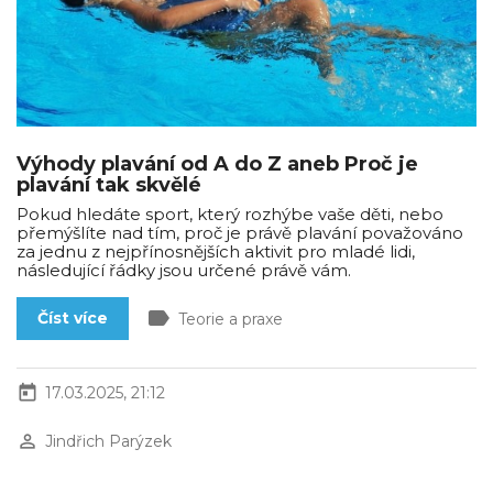
Výhody plavání od A do Z aneb Proč je
plavání tak skvělé
Pokud hledáte sport, který rozhýbe vaše děti, nebo
přemýšlíte nad tím, proč je právě plavání považováno
za jednu z nejpřínosnějších aktivit pro mladé lidi,
následující řádky jsou určené právě vám.
label
Číst více
Teorie a praxe
today
17.03.2025, 21:12
perm_identity
Jindřich Parýzek