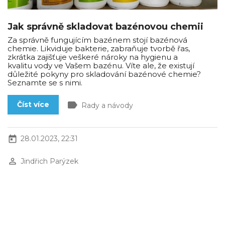
Jak správně skladovat bazénovou chemii
Za správně fungujícím bazénem stojí bazénová
chemie. Likviduje bakterie, zabraňuje tvorbě řas,
zkrátka zajišťuje veškeré nároky na hygienu a
kvalitu vody ve Vašem bazénu. Víte ale, že existují
důležité pokyny pro skladování bazénové chemie?
Seznamte se s nimi.
label
Číst více
Rady a návody
today
28.01.2023, 22:31
perm_identity
Jindřich Parýzek