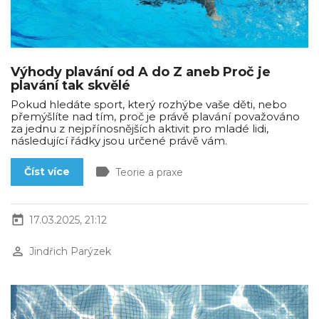
Výhody plavání od A do Z aneb Proč je
plavání tak skvělé
Pokud hledáte sport, který rozhýbe vaše děti, nebo
přemýšlíte nad tím, proč je právě plavání považováno
za jednu z nejpřínosnějších aktivit pro mladé lidi,
následující řádky jsou určené právě vám.
label
Číst více
Teorie a praxe
today
17.03.2025, 21:12
perm_identity
Jindřich Parýzek