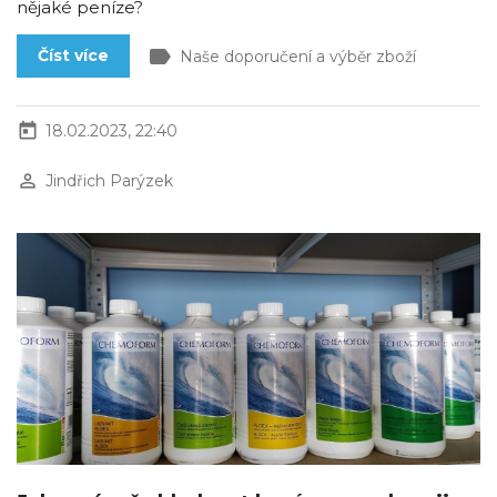
nějaké peníze?
label
Číst více
Naše doporučení a výběr zboží
today
18.02.2023, 22:40
perm_identity
Jindřich Parýzek