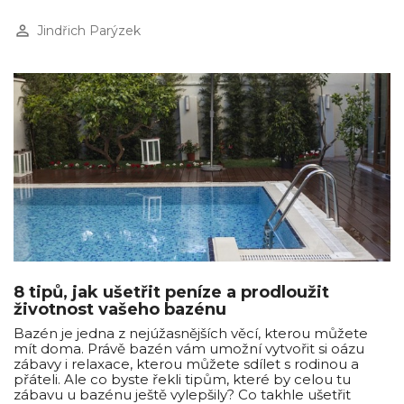
perm_identity
Jindřich Parýzek
8 tipů, jak ušetřit peníze a prodloužit
životnost vašeho bazénu
Bazén je jedna z nejúžasnějších věcí, kterou můžete
mít doma. Právě bazén vám umožní vytvořit si oázu
zábavy i relaxace, kterou můžete sdílet s rodinou a
přáteli. Ale co byste řekli tipům, které by celou tu
zábavu u bazénu ještě vylepšily? Co takhle ušetřit