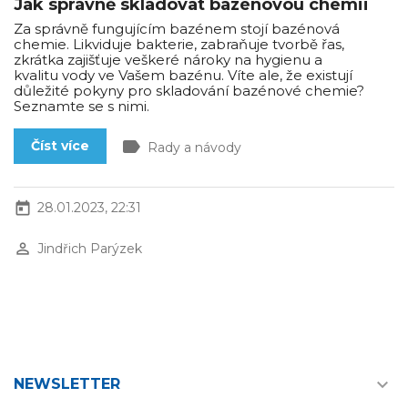
Jak správně skladovat bazénovou chemii
Za správně fungujícím bazénem stojí bazénová
chemie. Likviduje bakterie, zabraňuje tvorbě řas,
zkrátka zajišťuje veškeré nároky na hygienu a
kvalitu vody ve Vašem bazénu. Víte ale, že existují
důležité pokyny pro skladování bazénové chemie?
Seznamte se s nimi.
label
Číst více
Rady a návody
today
28.01.2023, 22:31
perm_identity
Jindřich Parýzek

NEWSLETTER