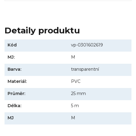
Detaily produktu
Kód
vp-0301602619
MJ:
M
Barva:
transparentní
Materiál:
PVC
Průměr:
25 mm
Délka:
5 m
MJ
M