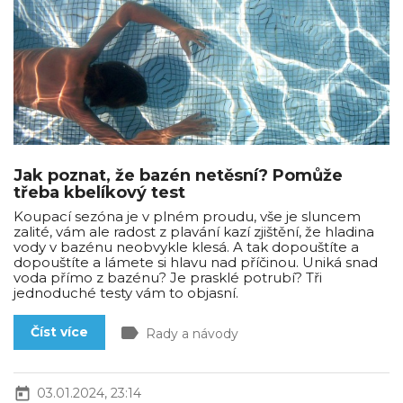
Jak poznat, že bazén netěsní? Pomůže
třeba kbelíkový test
Koupací sezóna je v plném proudu, vše je sluncem
zalité, vám ale radost z plavání kazí zjištění, že hladina
vody v bazénu neobvykle klesá. A tak dopouštíte a
dopouštíte a lámete si hlavu nad příčinou. Uniká snad
voda přímo z bazénu? Je prasklé potrubí? Tři
jednoduché testy vám to objasní.
label
Číst více
Rady a návody
today
03.01.2024, 23:14