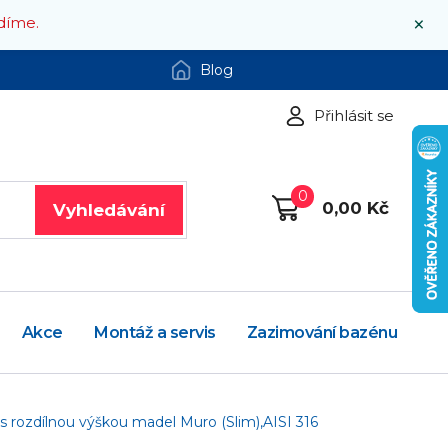
×
díme.
Blog
Přihlásit se
0
0,00 Kč
Vyhledávání
Akce
Montáž a servis
Zazimování bazénu
s rozdílnou výškou madel Muro (Slim),AISI 316