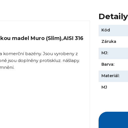
Detail
Kód
škou madel Muro (Slim),AISI 316
Záruka
MJ:
 a komerční bazény. Jsou vyrobeny z
ně jsou doplněny protiskluz. nášlapy.
Barva:
emnění.
Materiál:
MJ