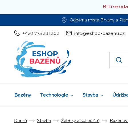
Blíží se od
Odběrná místa Břvany a Pra
+420 775 331 302
info@eshop-bazenu.cz
Bazény
Technologie
Stavba
Údržb
Domů
Stavba
Žebříky a schodiště
Bazénové