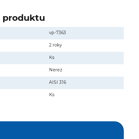
y produktu
vp-7363
2 roky
Ks
Nerez
AISI 316
Ks