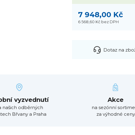
7 948,00 Kč
6 568,60 Kč
bez DPH
Dotaz na zbo
obní vyzvednutí
Akce
a našich odběrných
na sezónní sortime
tech Břvany a Praha
za výhodné ceny