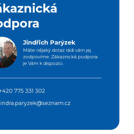
ákaznická
odpora
Jindřich Parýzek
Máte nějaký dotaz rádi vám jej
zodpovíme. Zákaznická podpora
je Vám k dispozici.
+420 775 331 302
jindra.paryzek@seznam.cz