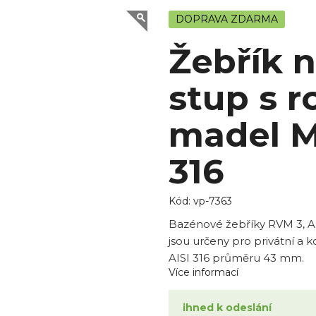
DOPRAVA ZDARMA
Žebřík 
stup s r
madel Mu
316
Kód:
vp-7363
Bazénové žebříky RVM 3, AIS
jsou určeny pro privátní a 
AISI 316 průměru 43 mm.
Více informací
ihned k odeslání