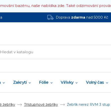
zimování bazénu, naše nabídka zde.
Také odzimování prová
ha
Doprava
zdarma
nad 5000 Kč
a
Zakrytí
Fólie
Vířivky
Volný čas
 žebříky
Třístupňové žebříky
Žebřík nerez RVM 3 stup 