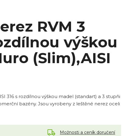
nerez RVM 3
ozdílnou výškou
ro (Slim),AISI
I 316 s rozdílnou výškou madel (standart) a 3 stupňi
komerční bazény. Jsou vyrobeny z leštěné nerez oceli
Možnosti a ceník doručení