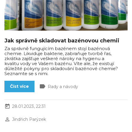
Jak správně skladovat bazénovou chemii
Za správně fungujícím bazénem stojí bazénová
chemie. Likviduje bakterie, zabraňuje tvorbě řas,
zkrátka zajišťuje veškeré nároky na hygienu a
kvalitu vody ve Vašem bazénu. Víte ale, že existují
důležité pokyny pro skladování bazénové chemie?
Seznamte se s nimi.
label
Číst více
Rady a návody
today
28.01.2023, 22:31
perm_identity
Jindřich Parýzek