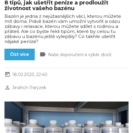
8 tipů, jak ušetřit peníze a prodloužit
životnost vašeho bazénu
Bazén je jedna z nejúžasnějších věcí, kterou můžete
mít doma. Právě bazén vám umožní vytvořit si oázu
zábavy i relaxace, kterou můžete sdílet s rodinou a
přáteli. Ale co byste řekli tipům, které by celou tu
zábavu u bazénu ještě vylepšily? Co takhle ušetřit
nějaké peníze?
label
Číst více
Naše doporučení a výběr zboží
today
18.02.2023, 22:40
perm_identity
Jindřich Parýzek