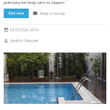
jednoduché testy vám to objasní.
label
Číst více
Rady a návody
today
03.01.2024, 23:14
perm_identity
Jindřich Parýzek