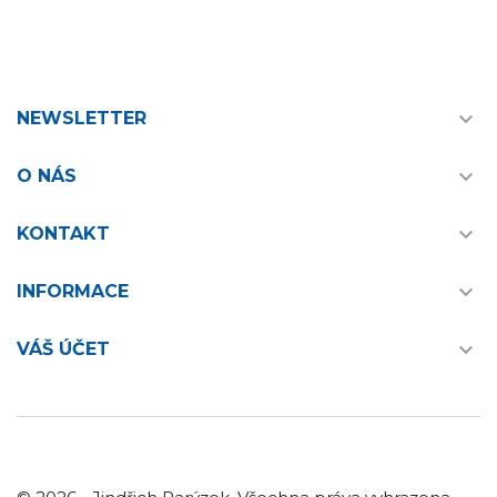

NEWSLETTER

O NÁS

KONTAKT

INFORMACE

VÁŠ ÚČET