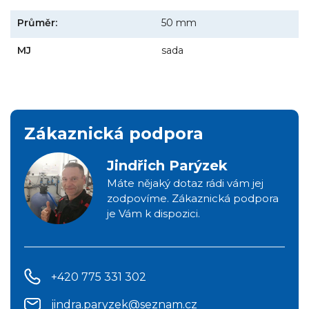
Průměr:
50 mm
MJ
sada
Zákaznická podpora
Jindřich Parýzek
Máte nějaký dotaz rádi vám jej
zodpovíme. Zákaznická podpora
je Vám k dispozici.
+420 775 331 302
jindra.paryzek@seznam.cz