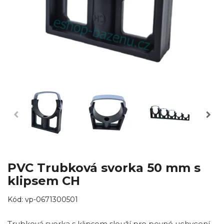
PVC Trubková svorka 50 mm s
klipsem CH
Kód:
vp-0671300501
Trubková svorka s klipsem slouží pro pevné uchycení