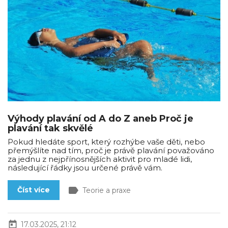
Výhody plavání od A do Z aneb Proč je
plavání tak skvělé
Pokud hledáte sport, který rozhýbe vaše děti, nebo
přemýšlíte nad tím, proč je právě plavání považováno
za jednu z nejpřínosnějších aktivit pro mladé lidi,
následující řádky jsou určené právě vám.
label
Číst více
Teorie a praxe
today
17.03.2025, 21:12