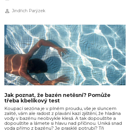
perm_identity
Jindřich Parýzek
Jak poznat, že bazén netěsní? Pomůže
třeba kbelíkový test
Koupací sezóna je v plném proudu, vše je sluncem
zalité, vám ale radost z plavání kazí zjištění, že hladina
vody v bazénu neobvykle klesá. A tak dopouštíte a
dopouštíte a lámete si hlavu nad příčinou. Uniká snad
voda přímo z bazénu? Je prasklé potrubí? Tři