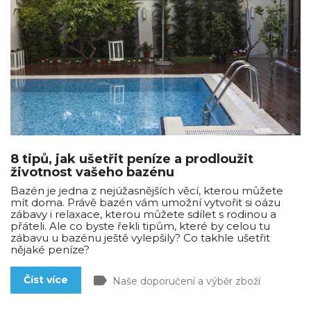
8 tipů, jak ušetřit peníze a prodloužit
životnost vašeho bazénu
Bazén je jedna z nejúžasnějších věcí, kterou můžete
mít doma. Právě bazén vám umožní vytvořit si oázu
zábavy i relaxace, kterou můžete sdílet s rodinou a
přáteli. Ale co byste řekli tipům, které by celou tu
zábavu u bazénu ještě vylepšily? Co takhle ušetřit
nějaké peníze?
label
Číst více
Naše doporučení a výběr zboží