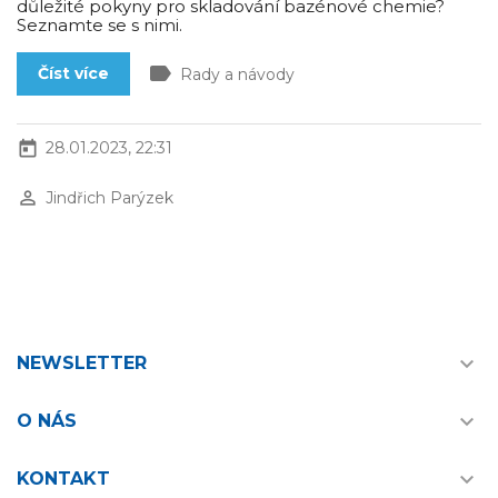
důležité pokyny pro skladování bazénové chemie?
Seznamte se s nimi.
label
Číst více
Rady a návody
today
28.01.2023, 22:31
perm_identity
Jindřich Parýzek

NEWSLETTER

O NÁS

KONTAKT