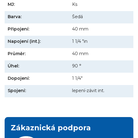
MJ:
Ks
Barva:
Šedá
Připojení:
40 mm
Napojení (int.):
1 1/4 "in
Průměr:
40 mm
Úhel:
90 °
Dopojení:
1 1/4"
Spojení:
lepení-závit int.
Zákaznická podpora