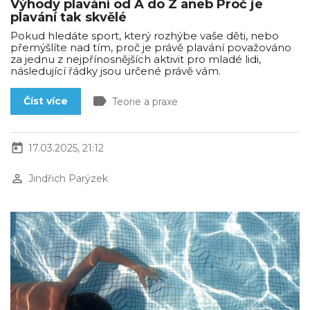
Výhody plavání od A do Z aneb Proč je
plavání tak skvělé
Pokud hledáte sport, který rozhýbe vaše děti, nebo
přemýšlíte nad tím, proč je právě plavání považováno
za jednu z nejpřínosnějších aktivit pro mladé lidi,
následující řádky jsou určené právě vám.
label
Číst více
Teorie a praxe
today
17.03.2025, 21:12
perm_identity
Jindřich Parýzek