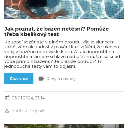
Jak poznat, že bazén netěsní? Pomůže
třeba kbelíkový test
Koupací sezóna je v plném proudu, vše je sluncem
zalité, vám ale radost z plavání kazí zjištění, že hladina
vody v bazénu neobvykle klesá. A tak dopouštíte a
dopouštíte a lámete si hlavu nad příčinou. Uniká snad
voda přímo z bazénu? Je prasklé potrubí? Tři
jednoduché testy vám to objasní.
label
Číst více
Rady a návody
today
03.01.2024, 23:14
perm_identity
Jindřich Parýzek