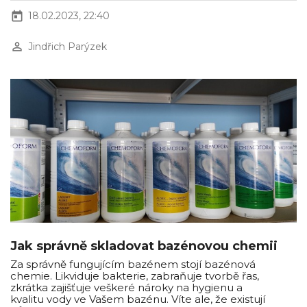
today
18.02.2023, 22:40
perm_identity
Jindřich Parýzek
Jak správně skladovat bazénovou chemii
Za správně fungujícím bazénem stojí bazénová
chemie. Likviduje bakterie, zabraňuje tvorbě řas,
zkrátka zajišťuje veškeré nároky na hygienu a
kvalitu vody ve Vašem bazénu. Víte ale, že existují