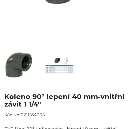
Koleno 90° lepení 40 mm-vnitřní
závit 1 1/4"
Kód:
vp-0211634006
PVC Úhel 90° s připojením - lepení 40 mm x vnitřní