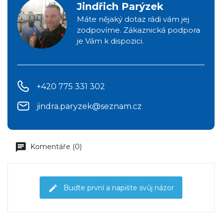
Jindřich Parýzek
Máte nějaký dotaz rádi vám jej
zodpovíme. Zákaznická podpora
je Vám k dispozici.
+420 775 331 302
jindra.paryzek@seznam.cz
Komentáře (0)
Buďte první a napište svůj názor