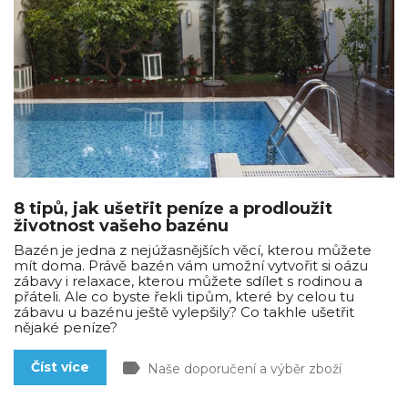
8 tipů, jak ušetřit peníze a prodloužit
životnost vašeho bazénu
Bazén je jedna z nejúžasnějších věcí, kterou můžete
mít doma. Právě bazén vám umožní vytvořit si oázu
zábavy i relaxace, kterou můžete sdílet s rodinou a
přáteli. Ale co byste řekli tipům, které by celou tu
zábavu u bazénu ještě vylepšily? Co takhle ušetřit
nějaké peníze?
label
Číst více
Naše doporučení a výběr zboží