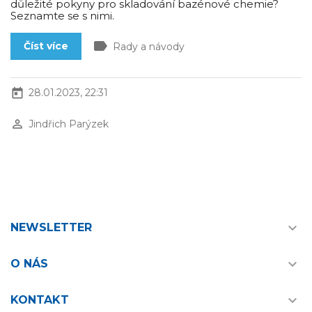
důležité pokyny pro skladování bazénové chemie?
Seznamte se s nimi.
label
Číst více
Rady a návody
today
28.01.2023, 22:31
perm_identity
Jindřich Parýzek

NEWSLETTER

O NÁS

KONTAKT