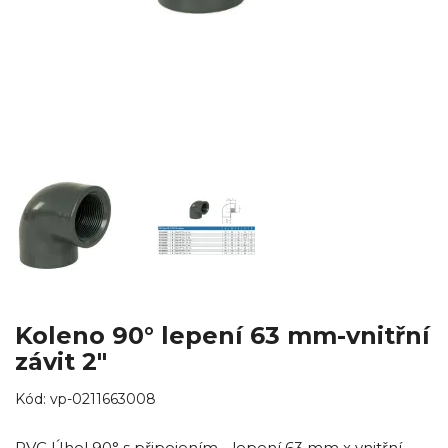
Koleno 90° lepení 63 mm-vnitřní
závit 2"
Kód:
vp-0211663008
PVC Úhel 90° s připojením - lepení 63 mm x vnitřní