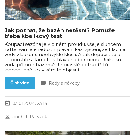
Jak poznat, že bazén netěsní? Pomůže
třeba kbelíkový test
Koupací sezóna je v plném proudu, vše je sluncem
zalité, vám ale radost z plavání kazí zjištění, že hladina
vody v bazénu neobvykle klesá. A tak dopouštíte a
dopouštíte a lámete si hlavu nad příčinou. Uniká snad
voda přímo z bazénu? Je prasklé potrubí? Tři
jednoduché testy vám to objasní.
label
Číst více
Rady a návody
today
03.01.2024, 23:14
perm_identity
Jindřich Parýzek