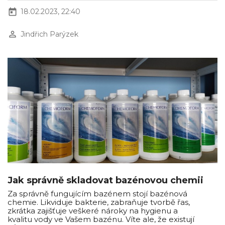
today
18.02.2023, 22:40
perm_identity
Jindřich Parýzek
Jak správně skladovat bazénovou chemii
Za správně fungujícím bazénem stojí bazénová
chemie. Likviduje bakterie, zabraňuje tvorbě řas,
zkrátka zajišťuje veškeré nároky na hygienu a
kvalitu vody ve Vašem bazénu. Víte ale, že existují