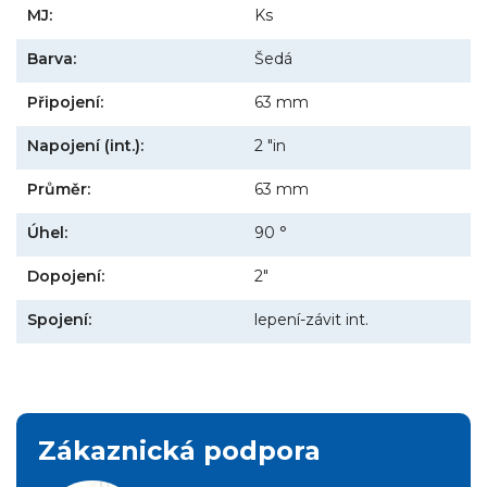
MJ:
Ks
Barva:
Šedá
Připojení:
63 mm
Napojení (int.):
2 "in
Průměr:
63 mm
Úhel:
90 °
Dopojení:
2"
Spojení:
lepení-závit int.
Zákaznická podpora