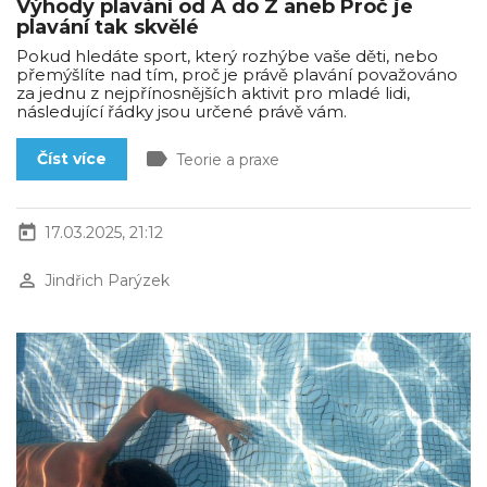
Výhody plavání od A do Z aneb Proč je
plavání tak skvělé
Pokud hledáte sport, který rozhýbe vaše děti, nebo
přemýšlíte nad tím, proč je právě plavání považováno
za jednu z nejpřínosnějších aktivit pro mladé lidi,
následující řádky jsou určené právě vám.
label
Číst více
Teorie a praxe
today
17.03.2025, 21:12
perm_identity
Jindřich Parýzek