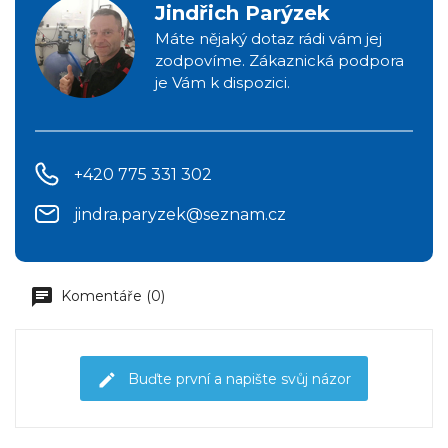
Jindřich Parýzek
Máte nějaký dotaz rádi vám jej
zodpovíme. Zákaznická podpora
je Vám k dispozici.
+420 775 331 302
jindra.paryzek@seznam.cz
Komentáře (0)
Buďte první a napište svůj názor