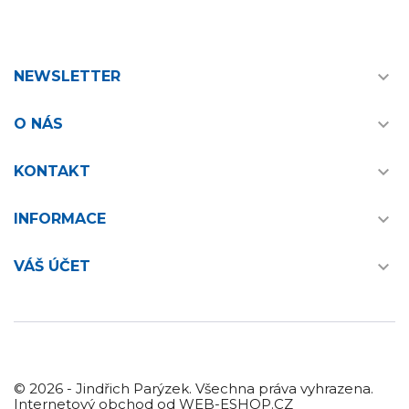

NEWSLETTER

O NÁS

KONTAKT

INFORMACE

VÁŠ ÚČET
© 2026 - Jindřich Parýzek. Všechna práva vyhrazena.
Internetový obchod od WEB-ESHOP.CZ