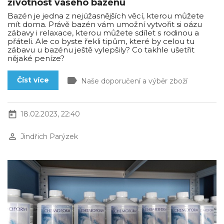
životnost vašeho bazénu
Bazén je jedna z nejúžasnějších věcí, kterou můžete
mít doma. Právě bazén vám umožní vytvořit si oázu
zábavy i relaxace, kterou můžete sdílet s rodinou a
přáteli. Ale co byste řekli tipům, které by celou tu
zábavu u bazénu ještě vylepšily? Co takhle ušetřit
nějaké peníze?
label
Číst více
Naše doporučení a výběr zboží
today
18.02.2023, 22:40
perm_identity
Jindřich Parýzek