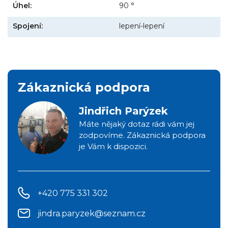
Úhel:
90 °
Spojení:
lepení-lepení
Zákaznická podpora
Jindřich Parýzek
Máte nějaký dotaz rádi vám jej
zodpovíme. Zákaznická podpora
je Vám k dispozici.
+420 775 331 302
jindra.paryzek@seznam.cz