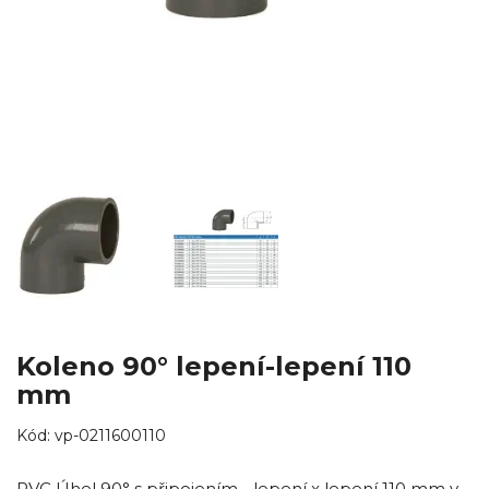
Koleno 90° lepení-lepení 110
mm
Kód:
vp-0211600110
PVC Úhel 90° s připojením - lepení x lepení 110 mm v