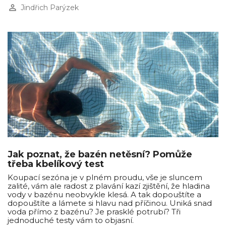
perm_identity
Jindřich Parýzek
Jak poznat, že bazén netěsní? Pomůže
třeba kbelíkový test
Koupací sezóna je v plném proudu, vše je sluncem
zalité, vám ale radost z plavání kazí zjištění, že hladina
vody v bazénu neobvykle klesá. A tak dopouštíte a
dopouštíte a lámete si hlavu nad příčinou. Uniká snad
voda přímo z bazénu? Je prasklé potrubí? Tři
jednoduché testy vám to objasní.