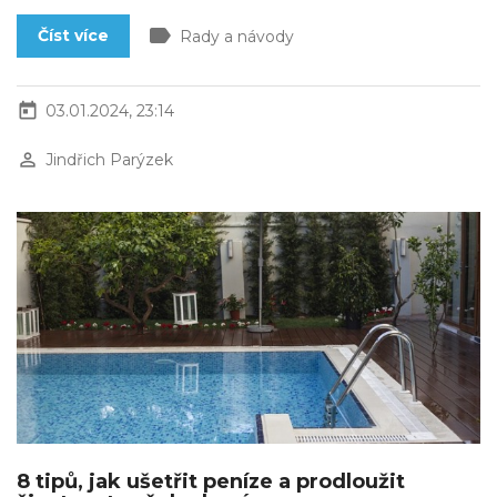
label
Číst více
Rady a návody
today
03.01.2024, 23:14
perm_identity
Jindřich Parýzek
8 tipů, jak ušetřit peníze a prodloužit