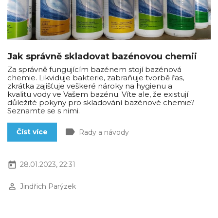
Jak správně skladovat bazénovou chemii
Za správně fungujícím bazénem stojí bazénová
chemie. Likviduje bakterie, zabraňuje tvorbě řas,
zkrátka zajišťuje veškeré nároky na hygienu a
kvalitu vody ve Vašem bazénu. Víte ale, že existují
důležité pokyny pro skladování bazénové chemie?
Seznamte se s nimi.
label
Číst více
Rady a návody
today
28.01.2023, 22:31
perm_identity
Jindřich Parýzek