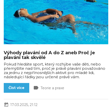
Výhody plavání od A do Z aneb Proč je
plavání tak skvělé
Pokud hledáte sport, který rozhýbe vaše děti, nebo
přemýšlíte nad tím, proč je právě plavání považováno
za jednu z nejpřínosnějších aktivit pro mladé lidi,
následující řádky jsou určené právě vám.
label
Číst více
Teorie a praxe
today
17.03.2025, 21:12