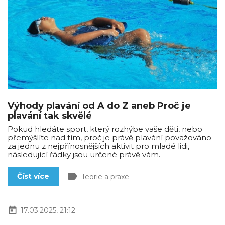
Výhody plavání od A do Z aneb Proč je
plavání tak skvělé
Pokud hledáte sport, který rozhýbe vaše děti, nebo
přemýšlíte nad tím, proč je právě plavání považováno
za jednu z nejpřínosnějších aktivit pro mladé lidi,
následující řádky jsou určené právě vám.
label
Číst více
Teorie a praxe
today
17.03.2025, 21:12