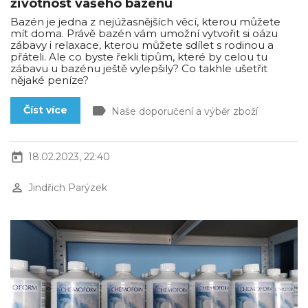
životnost vašeho bazénu
Bazén je jedna z nejúžasnějších věcí, kterou můžete
mít doma. Právě bazén vám umožní vytvořit si oázu
zábavy i relaxace, kterou můžete sdílet s rodinou a
přáteli. Ale co byste řekli tipům, které by celou tu
zábavu u bazénu ještě vylepšily? Co takhle ušetřit
nějaké peníze?
label
Číst více
Naše doporučení a výběr zboží
today
18.02.2023, 22:40
perm_identity
Jindřich Parýzek