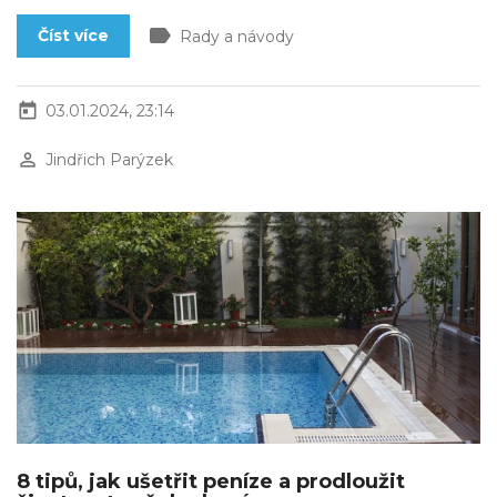
label
Číst více
Rady a návody
today
03.01.2024, 23:14
perm_identity
Jindřich Parýzek
8 tipů, jak ušetřit peníze a prodloužit