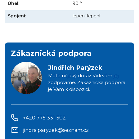
Úhel:
90 °
Spojení:
lepení-lepení
Zákaznická podpora
Jindřich Parýzek
Máte nějaký dotaz rádi vám jej
zodpovíme. Zákaznická podpora
je Vám k dispozici.
+420 775 331 302
jindra.paryzek@seznam.cz