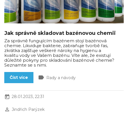
Jak správně skladovat bazénovou chemii
Za správně fungujícím bazénem stojí bazénová
chemie. Likviduje bakterie, zabraňuje tvorbě řas,
zkrátka zajišťuje veškeré nároky na hygienu a
kvalitu vody ve Vašem bazénu. Víte ale, že existují
důležité pokyny pro skladování bazénové chemie?
Seznamte se s nimi.
label
Číst více
Rady a návody
today
28.01.2023, 22:31
perm_identity
Jindřich Parýzek