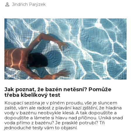
perm_identity
Jindřich Parýzek
Jak poznat, že bazén netěsní? Pomůže
třeba kbelíkový test
Koupací sezóna je v plném proudu, vše je sluncem
zalité, vám ale radost z plavání kazí zjištění, že hladina
vody v bazénu neobvykle klesá. A tak dopouštíte a
dopouštíte a lámete si hlavu nad příčinou. Uniká snad
voda přímo z bazénu? Je prasklé potrubí? Tři
jednoduché testy vám to objasní.