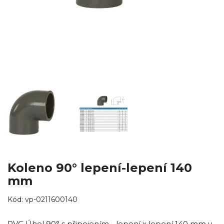
Koleno 90° lepení-lepení 140
mm
Kód:
vp-0211600140
PVC Úhel 90° s připojením - lepení x lepení 140 mm v