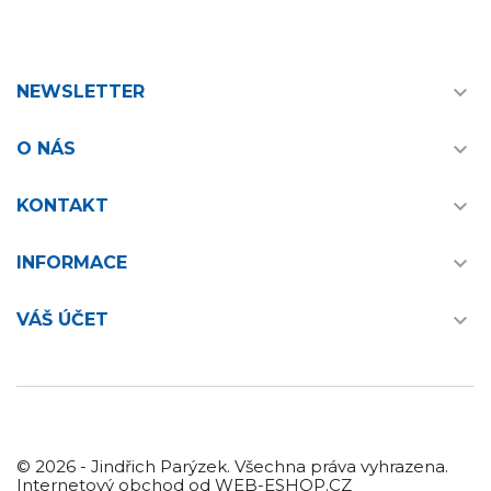

NEWSLETTER

O NÁS

KONTAKT

INFORMACE

VÁŠ ÚČET
© 2026 - Jindřich Parýzek. Všechna práva vyhrazena.
Internetový obchod od WEB-ESHOP.CZ