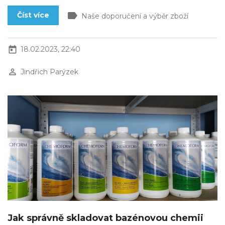
label
Číst více
Naše doporučení a výběr zboží
today
18.02.2023, 22:40
perm_identity
Jindřich Parýzek
Jak správně skladovat bazénovou chemii