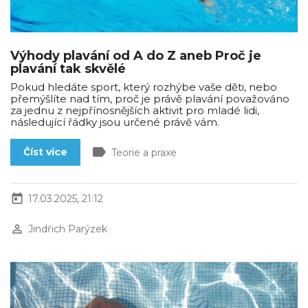
Výhody plavání od A do Z aneb Proč je
plavání tak skvělé
Pokud hledáte sport, který rozhýbe vaše děti, nebo
přemýšlíte nad tím, proč je právě plavání považováno
za jednu z nejpřínosnějších aktivit pro mladé lidi,
následující řádky jsou určené právě vám.
label
Číst více
Teorie a praxe
today
17.03.2025, 21:12
perm_identity
Jindřich Parýzek