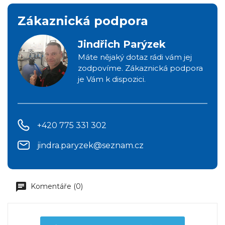
Zákaznická podpora
Jindřich Parýzek
Máte nějaký dotaz rádi vám jej
zodpovíme. Zákaznická podpora
je Vám k dispozici.
+420 775 331 302
jindra.paryzek@seznam.cz
Komentáře (0)