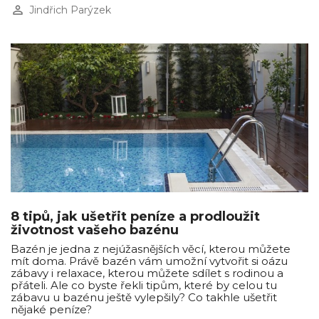
perm_identity
Jindřich Parýzek
8 tipů, jak ušetřit peníze a prodloužit
životnost vašeho bazénu
Bazén je jedna z nejúžasnějších věcí, kterou můžete
mít doma. Právě bazén vám umožní vytvořit si oázu
zábavy i relaxace, kterou můžete sdílet s rodinou a
přáteli. Ale co byste řekli tipům, které by celou tu
zábavu u bazénu ještě vylepšily? Co takhle ušetřit
nějaké peníze?