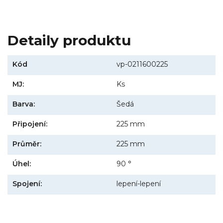
Detaily produktu
Kód
vp-0211600225
MJ:
Ks
Barva:
Šedá
Připojení:
225 mm
Průměr:
225 mm
Úhel:
90 °
Spojení:
lepení-lepení