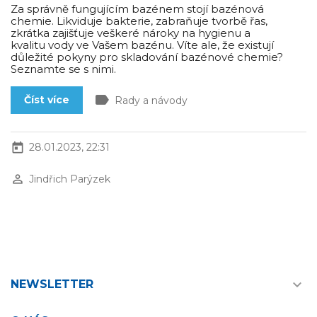
Za správně fungujícím bazénem stojí bazénová
chemie. Likviduje bakterie, zabraňuje tvorbě řas,
zkrátka zajišťuje veškeré nároky na hygienu a
kvalitu vody ve Vašem bazénu. Víte ale, že existují
důležité pokyny pro skladování bazénové chemie?
Seznamte se s nimi.
label
Číst více
Rady a návody
today
28.01.2023, 22:31
perm_identity
Jindřich Parýzek

NEWSLETTER