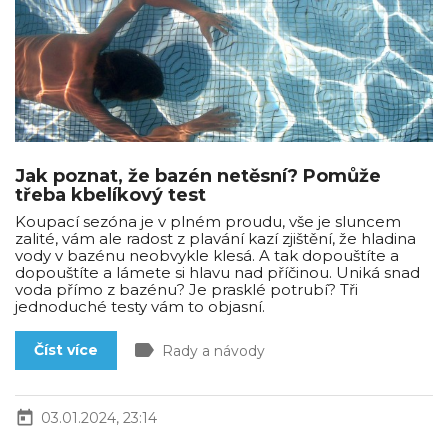
Jak poznat, že bazén netěsní? Pomůže
třeba kbelíkový test
Koupací sezóna je v plném proudu, vše je sluncem
zalité, vám ale radost z plavání kazí zjištění, že hladina
vody v bazénu neobvykle klesá. A tak dopouštíte a
dopouštíte a lámete si hlavu nad příčinou. Uniká snad
voda přímo z bazénu? Je prasklé potrubí? Tři
jednoduché testy vám to objasní.
label
Číst více
Rady a návody
today
03.01.2024, 23:14