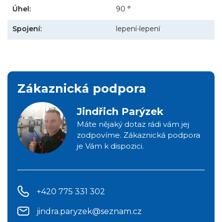
Úhel:
90 °
Spojení:
lepení-lepení
Zákaznická podpora
Jindřich Parýzek
Máte nějaký dotaz rádi vám jej
zodpovíme. Zákaznická podpora
je Vám k dispozici.
+420 775 331 302
jindra.paryzek@seznam.cz