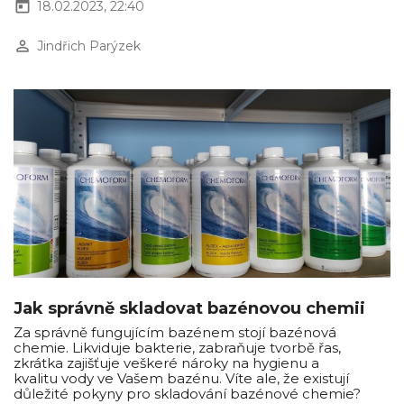
today
18.02.2023, 22:40
perm_identity
Jindřich Parýzek
Jak správně skladovat bazénovou chemii
Za správně fungujícím bazénem stojí bazénová
chemie. Likviduje bakterie, zabraňuje tvorbě řas,
zkrátka zajišťuje veškeré nároky na hygienu a
kvalitu vody ve Vašem bazénu. Víte ale, že existují
důležité pokyny pro skladování bazénové chemie?