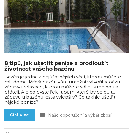
8 tipů, jak ušetřit peníze a prodloužit
životnost vašeho bazénu
Bazén je jedna z nejúžasnějších věcí, kterou můžete
mít doma. Právě bazén vám umožní vytvořit si oázu
zábavy i relaxace, kterou můžete sdílet s rodinou a
přáteli. Ale co byste řekli tipům, které by celou tu
zábavu u bazénu ještě vylepšily? Co takhle ušetřit
nějaké peníze?
label
Číst více
Naše doporučení a výběr zboží