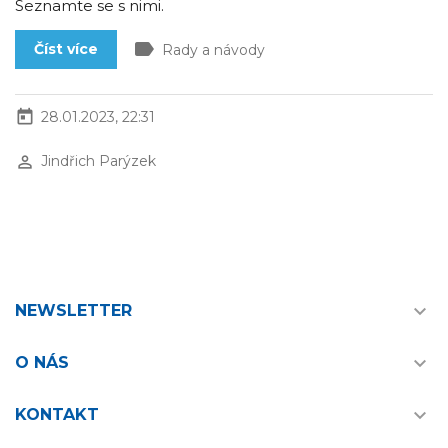
Seznamte se s nimi.
label
Číst více
Rady a návody
today
28.01.2023, 22:31
perm_identity
Jindřich Parýzek

NEWSLETTER

O NÁS

KONTAKT