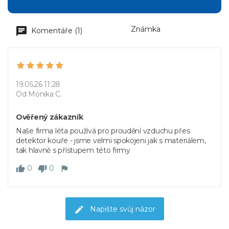
Známka
Komentáře (1)
19.05.26 11:28
Od Monika C.
Ověřený zákazník
Naše firma léta používá pro proudění vzduchu přes
detektor kouře - jsme velmi spokojeni jak s materiálem,
tak hlavně s přístupem této firmy
0
0
Napište svůj názor