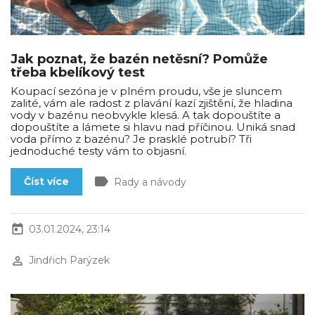
Jak poznat, že bazén netěsní? Pomůže
třeba kbelíkový test
Koupací sezóna je v plném proudu, vše je sluncem
zalité, vám ale radost z plavání kazí zjištění, že hladina
vody v bazénu neobvykle klesá. A tak dopouštíte a
dopouštíte a lámete si hlavu nad příčinou. Uniká snad
voda přímo z bazénu? Je prasklé potrubí? Tři
jednoduché testy vám to objasní.
label
Číst více
Rady a návody
today
03.01.2024, 23:14
perm_identity
Jindřich Parýzek