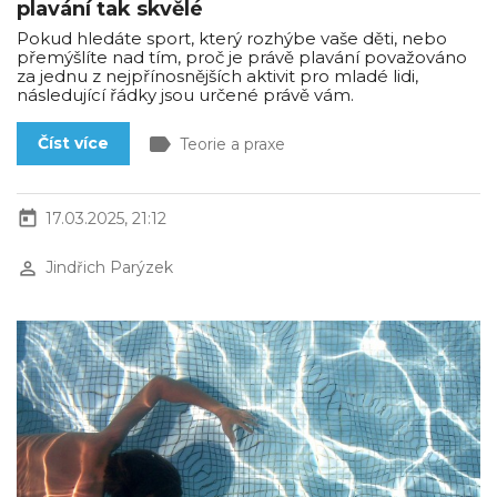
plavání tak skvělé
Pokud hledáte sport, který rozhýbe vaše děti, nebo
přemýšlíte nad tím, proč je právě plavání považováno
za jednu z nejpřínosnějších aktivit pro mladé lidi,
následující řádky jsou určené právě vám.
label
Číst více
Teorie a praxe
today
17.03.2025, 21:12
perm_identity
Jindřich Parýzek