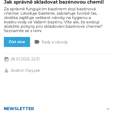
Jak správně skladovat bazénovou chemii
Za správně fungujícím bazénem stojí bazénová
chemie. Likviduje bakterie, zabraňuje tvorbě řas,
zkrátka zajišťuje veškeré nároky na hygienu a
kvalitu vody ve Vašem bazénu. Víte ale, že existují
důležité pokyny pro skladování bazénové chemie?
Seznamte se s nimi.
label
Číst více
Rady a návody
today
28.01.2023, 22:31
perm_identity
Jindřich Parýzek

NEWSLETTER