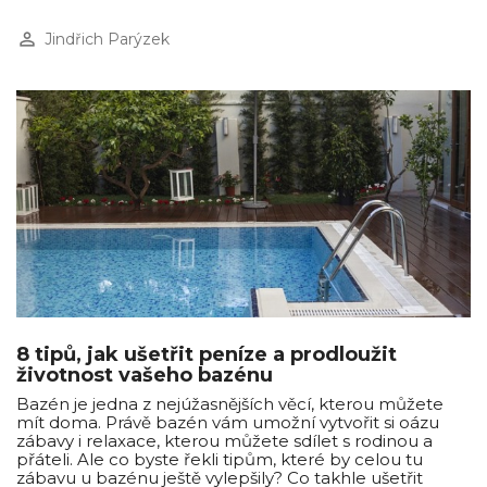
perm_identity
Jindřich Parýzek
8 tipů, jak ušetřit peníze a prodloužit
životnost vašeho bazénu
Bazén je jedna z nejúžasnějších věcí, kterou můžete
mít doma. Právě bazén vám umožní vytvořit si oázu
zábavy i relaxace, kterou můžete sdílet s rodinou a
přáteli. Ale co byste řekli tipům, které by celou tu
zábavu u bazénu ještě vylepšily? Co takhle ušetřit