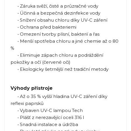
• Záruka svěží, čisté a průzračné vody
• Účinná a bezpečná dezinfekce vody
• Snížení obsahu chloru díky UV-C záření
• Ochrana před bakteriemi
• Omezení tvorby plísní, bakterií a řas
• Menší spotřeba chloru a jiné chemie až o 80
%
• Eliminuje zápach chloru a podráždění
pokožky a očí (červené oči)
• Ekologicky šetrnější než tradiční metody
Výhody přístroje
• Až o 35 % vyšší hladina UV-C záření díky
reflexi paprsků
• Vybaven UV-C lampou Tech
• Plášť z nerezavějící oceli 316 l
• Snadná instalace a údržba