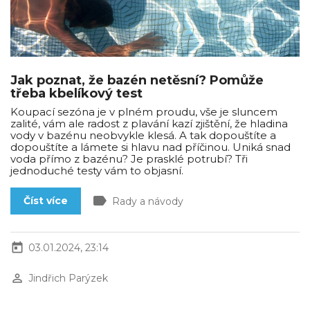
Jak poznat, že bazén netěsní? Pomůže
třeba kbelíkový test
Koupací sezóna je v plném proudu, vše je sluncem
zalité, vám ale radost z plavání kazí zjištění, že hladina
vody v bazénu neobvykle klesá. A tak dopouštíte a
dopouštíte a lámete si hlavu nad příčinou. Uniká snad
voda přímo z bazénu? Je prasklé potrubí? Tři
jednoduché testy vám to objasní.
label
Číst více
Rady a návody
today
03.01.2024, 23:14
perm_identity
Jindřich Parýzek