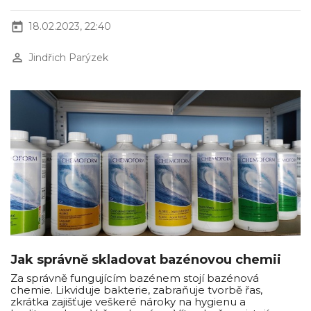
today
18.02.2023, 22:40
perm_identity
Jindřich Parýzek
Jak správně skladovat bazénovou chemii
Za správně fungujícím bazénem stojí bazénová
chemie. Likviduje bakterie, zabraňuje tvorbě řas,
zkrátka zajišťuje veškeré nároky na hygienu a