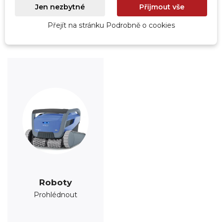
Jen nezbytné
Přijmout vše
Prohlédnout
Prohlédnout
Přejít na stránku Podrobně o cookies
Roboty
Prohlédnout