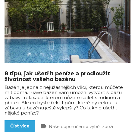
8 tipů, jak ušetřit peníze a prodloužit
životnost vašeho bazénu
Bazén je jedna z nejúžasnějších věcí, kterou můžete
mít doma. Právě bazén vám umožní vytvořit si oázu
zábavy i relaxace, kterou můžete sdílet s rodinou a
přáteli. Ale co byste řekli tipům, které by celou tu
zábavu u bazénu ještě vylepšily? Co takhle ušetřit
nějaké peníze?
label
Číst více
Naše doporučení a výběr zboží