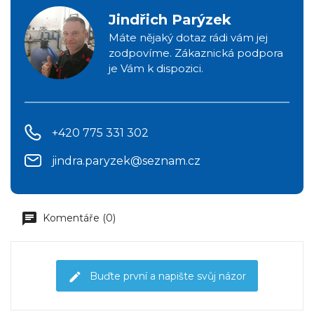
Jindřich Parýzek
Máte nějaký dotaz rádi vám jej
zodpovíme. Zákaznická podpora
je Vám k dispozici.
+420 775 331 302
jindra.paryzek@seznam.cz
Komentáře (0)
Buďte první a napište svůj názor