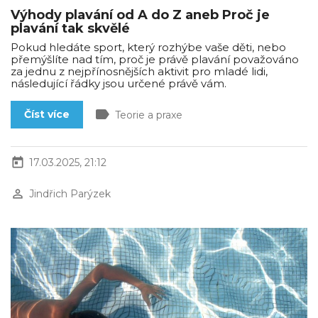
Výhody plavání od A do Z aneb Proč je
plavání tak skvělé
Pokud hledáte sport, který rozhýbe vaše děti, nebo
přemýšlíte nad tím, proč je právě plavání považováno
za jednu z nejpřínosnějších aktivit pro mladé lidi,
následující řádky jsou určené právě vám.
label
Číst více
Teorie a praxe
today
17.03.2025, 21:12
perm_identity
Jindřich Parýzek