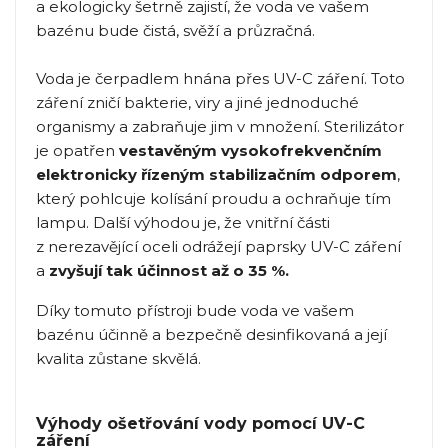
a ekologicky šetrně zajistí, že voda ve vašem
bazénu bude čistá, svěží a průzračná.
Voda je čerpadlem hnána přes UV-C záření. Toto
záření zničí bakterie, viry a jiné jednoduché
organismy a zabraňuje jim v množení. Sterilizátor
je opatřen
vestavěným vysokofrekvenčním
elektronicky řízeným stabilizačním odporem
,
který pohlcuje kolísání proudu a ochraňuje tím
lampu. Další výhodou je, že vnitřní části
z nerezavějící oceli odrážejí paprsky UV-C záření
a
zvyšují tak účinnost až o 35 %.
Díky tomuto přístroji bude voda ve vašem
bazénu účinně a bezpečně desinfikovaná a její
kvalita zůstane skvělá.
Výhody ošetřování vody pomocí UV-C
záření