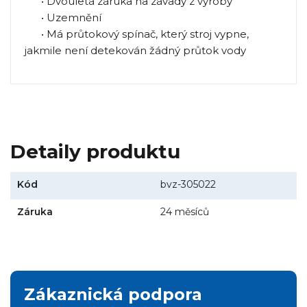
• Dvouletá záruka na závady z výroby
• Uzemnění
• Má průtokový spínač, který stroj vypne,
jakmile není detekován žádný průtok vody
Detaily produktu
Kód
bvz-305022
Záruka
24 měsíců
Zákaznická podpora