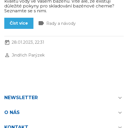
kvalitu vody ve Vašem bazénu. Víte ale, že existují
důležité pokyny pro skladování bazénové chemie?
Seznamte se s nimi.
label
Číst více
Rady a návody
today
28.01.2023, 22:31
perm_identity
Jindřich Parýzek

NEWSLETTER

O NÁS

KONTAKT