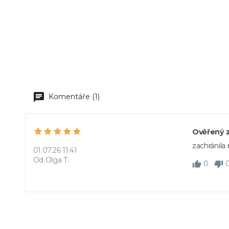
Komentáře (1)
Ověřený 
zachránila
01.07.26 11:41
Od Olga T.
0