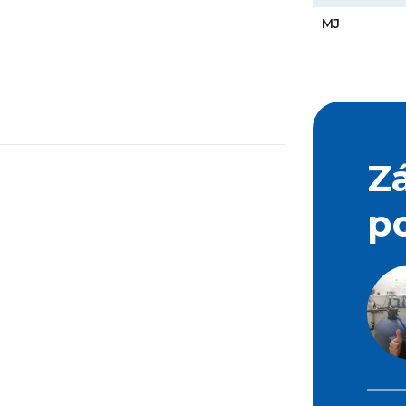
MJ
Z
p