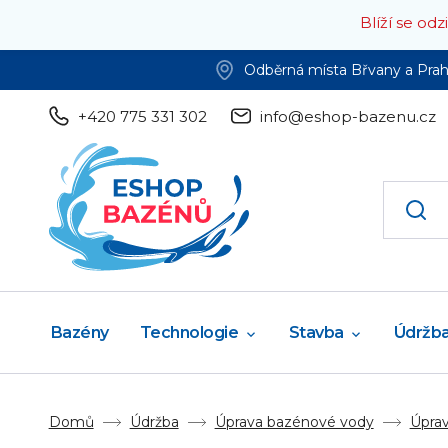
Blíží se od
Odběrná místa Břvany a Pra
+420 775 331 302
info@eshop-bazenu.cz
Bazény
Technologie
Stavba
Údržb
Domů
Údržba
Úprava bazénové vody
Úprav