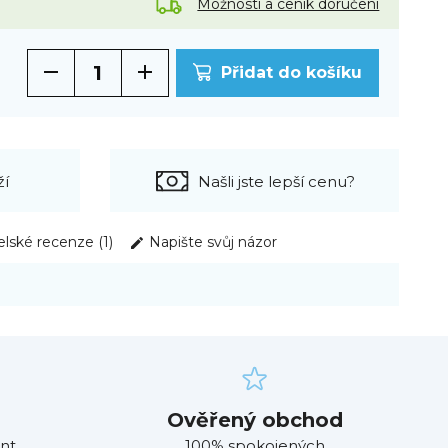
Možnosti a ceník doručení
Přidat do košíku
ží
Našli jste lepší cenu?
elské recenze (1)
Napište svůj názor
Ověřený obchod
nt
100% spokojených