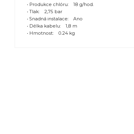
• Produkce chlóru: 18 g/hod.
• Tlak: 2,75 bar
• Snadná instalace: Ano
• Délka kabelu: 1,8 m
• Hmotnost: 0.24 kg