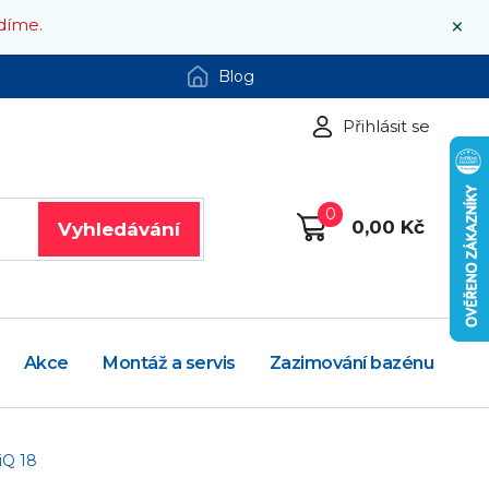
×
díme.
Blog
Přihlásit se
0
0,00 Kč
Vyhledávání
Akce
Montáž a servis
Zazimování bazénu
 iQ 18