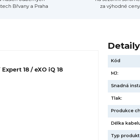
tech Břvany a Praha
za výhodné ceny
Detail
Kód
i Expert 18 / eXO iQ 18
MJ:
Snadná inst
Tlak:
Produkce ch
Délka kabelu
Typ produkt