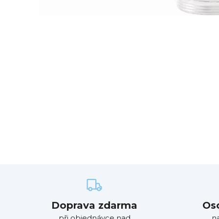
Doprava zdarma
Os
při objednávce nad
n