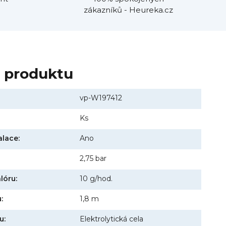
zákazníků - Heureka.cz
y produktu
vp-W197412
Ks
alace:
Ano
2,75 bar
lóru:
10 g/hod.
:
1,8 m
u:
Elektrolytická cela