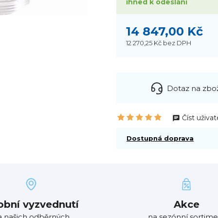
ihned k odeslání
14 847,00 Kč
12 270,25 Kč
bez DPH
Dotaz na zbo
Číst uživat
Dostupná doprava
obní vyzvednutí
Akce
a našich odběrných
na sezónní sortime