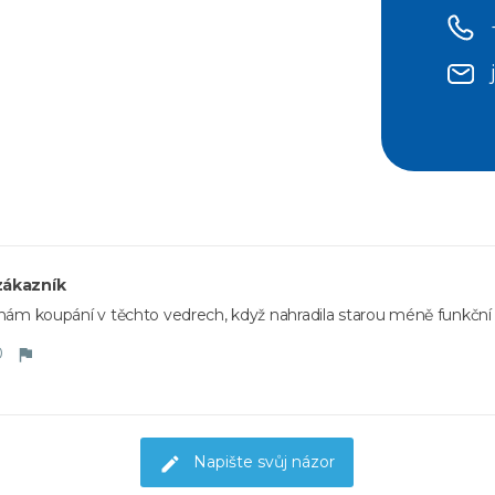
zákazník
 nám koupání v těchto vedrech, když nahradila starou méně funkční
0
Napište svůj názor