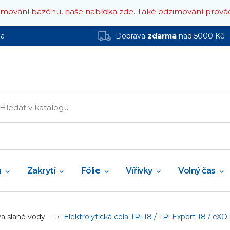
zimování bazénu, naše nabídka zde.
Také odzimování prová
ha
Doprava
zdarma
nad 5000 Kč
a
Zakrytí
Fólie
Vířivky
Volný čas
a slané vody
Elektrolytická cela TRi 18 / TRi Expert 18 / eXO