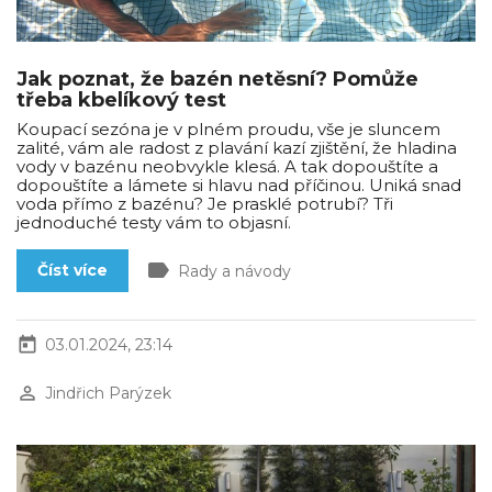
Jak poznat, že bazén netěsní? Pomůže
třeba kbelíkový test
Koupací sezóna je v plném proudu, vše je sluncem
zalité, vám ale radost z plavání kazí zjištění, že hladina
vody v bazénu neobvykle klesá. A tak dopouštíte a
dopouštíte a lámete si hlavu nad příčinou. Uniká snad
voda přímo z bazénu? Je prasklé potrubí? Tři
jednoduché testy vám to objasní.
label
Číst více
Rady a návody
today
03.01.2024, 23:14
perm_identity
Jindřich Parýzek