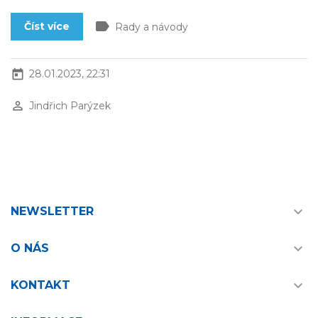
label
Číst více
Rady a návody
today
28.01.2023, 22:31
perm_identity
Jindřich Parýzek

NEWSLETTER

O NÁS

KONTAKT