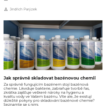
perm_identity
Jindřich Parýzek
Jak správně skladovat bazénovou chemii
Za správně fungujícím bazénem stojí bazénová
chemie. Likviduje bakterie, zabraňuje tvorbě řas,
zkrátka zajišťuje veškeré nároky na hygienu a
kvalitu vody ve Vašem bazénu. Víte ale, že existují
důležité pokyny pro skladování bazénové chemie?
Seznamte se s nimi.