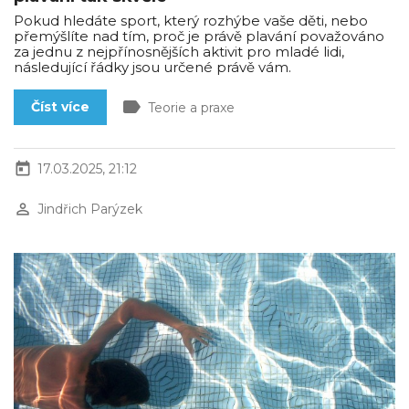
Pokud hledáte sport, který rozhýbe vaše děti, nebo
přemýšlíte nad tím, proč je právě plavání považováno
za jednu z nejpřínosnějších aktivit pro mladé lidi,
následující řádky jsou určené právě vám.
label
Číst více
Teorie a praxe
today
17.03.2025, 21:12
perm_identity
Jindřich Parýzek