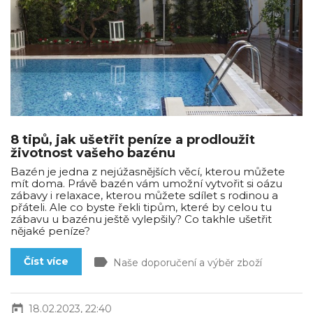
8 tipů, jak ušetřit peníze a prodloužit
životnost vašeho bazénu
Bazén je jedna z nejúžasnějších věcí, kterou můžete
mít doma. Právě bazén vám umožní vytvořit si oázu
zábavy i relaxace, kterou můžete sdílet s rodinou a
přáteli. Ale co byste řekli tipům, které by celou tu
zábavu u bazénu ještě vylepšily? Co takhle ušetřit
nějaké peníze?
label
Číst více
Naše doporučení a výběr zboží
today
18.02.2023, 22:40