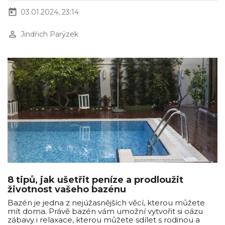
today
03.01.2024, 23:14
perm_identity
Jindřich Parýzek
8 tipů, jak ušetřit peníze a prodloužit
životnost vašeho bazénu
Bazén je jedna z nejúžasnějších věcí, kterou můžete
mít doma. Právě bazén vám umožní vytvořit si oázu
zábavy i relaxace, kterou můžete sdílet s rodinou a