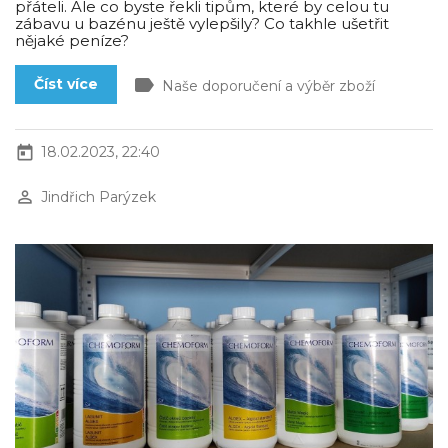
přáteli. Ale co byste řekli tipům, které by celou tu
zábavu u bazénu ještě vylepšily? Co takhle ušetřit
nějaké peníze?
label
Číst více
Naše doporučení a výběr zboží
today
18.02.2023, 22:40
perm_identity
Jindřich Parýzek