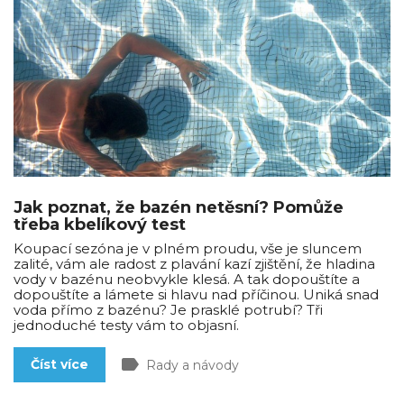
Jak poznat, že bazén netěsní? Pomůže
třeba kbelíkový test
Koupací sezóna je v plném proudu, vše je sluncem
zalité, vám ale radost z plavání kazí zjištění, že hladina
vody v bazénu neobvykle klesá. A tak dopouštíte a
dopouštíte a lámete si hlavu nad příčinou. Uniká snad
voda přímo z bazénu? Je prasklé potrubí? Tři
jednoduché testy vám to objasní.
label
Číst více
Rady a návody