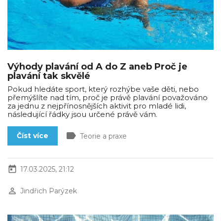
Výhody plavání od A do Z aneb Proč je
plavání tak skvělé
Pokud hledáte sport, který rozhýbe vaše děti, nebo
přemýšlíte nad tím, proč je právě plavání považováno
za jednu z nejpřínosnějších aktivit pro mladé lidi,
následující řádky jsou určené právě vám.
label
Číst více
Teorie a praxe
today
17.03.2025, 21:12
perm_identity
Jindřich Parýzek