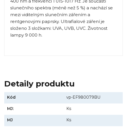
400 nm a frekvenci 1 015-1017 Hz. Je součástí
slunečního spektra (méně než 5 %) a nachází se
mezi viditelným slunečním zářením a
rentgenovými paprsky. Ultrafialové záření je
složeno 3 složkami: UVA, UVB, UVC. Životnost
lampy 9 000 h.
Detaily produktu
Kód
vp-EF980079BU
MJ:
Ks
MJ
Ks