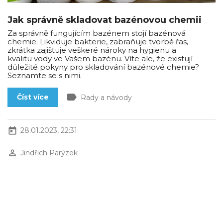
Jak správně skladovat bazénovou chemii
Za správně fungujícím bazénem stojí bazénová
chemie. Likviduje bakterie, zabraňuje tvorbě řas,
zkrátka zajišťuje veškeré nároky na hygienu a
kvalitu vody ve Vašem bazénu. Víte ale, že existují
důležité pokyny pro skladování bazénové chemie?
Seznamte se s nimi.
label
Číst více
Rady a návody
today
28.01.2023, 22:31
perm_identity
Jindřich Parýzek