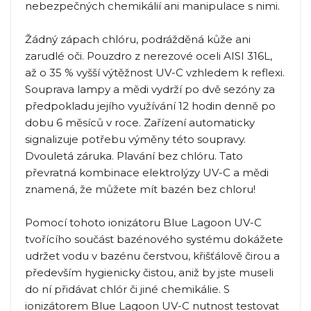
nebezpečných chemikálií ani manipulace s nimi.
Žádný zápach chlóru, podrážděná kůže ani
zarudlé oči. Pouzdro z nerezové oceli AISI 316L,
až o 35 % vyšší výtěžnost UV-C vzhledem k reflexi.
Souprava lampy a mědi vydrží po dvě sezóny za
předpokladu jejího využívání 12 hodin denně po
dobu 6 měsíců v roce. Zařízení automaticky
signalizuje potřebu výměny této soupravy.
Dvouletá záruka. Plavání bez chlóru. Tato
převratná kombinace elektrolýzy UV-C a mědi
znamená, že můžete mít bazén bez chloru!
Pomocí tohoto ionizátoru Blue Lagoon UV-C
tvořícího součást bazénového systému dokážete
udržet vodu v bazénu čerstvou, křišťálově čirou a
především hygienicky čistou, aniž by jste museli
do ní přidávat chlór či jiné chemikálie. S
ionizátorem Blue Lagoon UV-C nutnost testovat