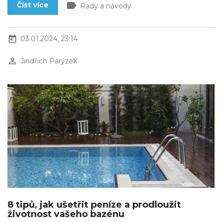
label
Číst více
Rady a návody
today
03.01.2024, 23:14
perm_identity
Jindřich Parýzek
8 tipů, jak ušetřit peníze a prodloužit
životnost vašeho bazénu