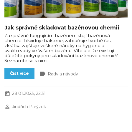
Jak správně skladovat bazénovou chemii
Za správně fungujícím bazénem stojí bazénová
chemie. Likviduje bakterie, zabraňuje tvorbě řas,
zkrátka zajišťuje veškeré nároky na hygienu a
kvalitu vody ve Vašem bazénu. Víte ale, že existují
důležité pokyny pro skladování bazénové chemie?
Seznamte se s nimi.
label
Číst více
Rady a návody
today
28.01.2023, 22:31
perm_identity
Jindřich Parýzek