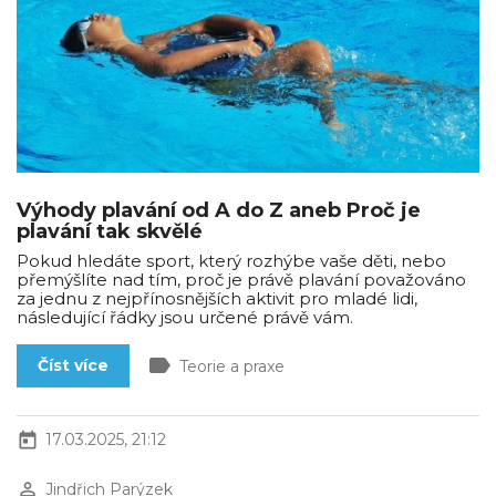
Výhody plavání od A do Z aneb Proč je
plavání tak skvělé
Pokud hledáte sport, který rozhýbe vaše děti, nebo
přemýšlíte nad tím, proč je právě plavání považováno
za jednu z nejpřínosnějších aktivit pro mladé lidi,
následující řádky jsou určené právě vám.
label
Číst více
Teorie a praxe
today
17.03.2025, 21:12
perm_identity
Jindřich Parýzek