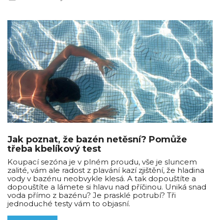
Jak poznat, že bazén netěsní? Pomůže
třeba kbelíkový test
Koupací sezóna je v plném proudu, vše je sluncem
zalité, vám ale radost z plavání kazí zjištění, že hladina
vody v bazénu neobvykle klesá. A tak dopouštíte a
dopouštíte a lámete si hlavu nad příčinou. Uniká snad
voda přímo z bazénu? Je prasklé potrubí? Tři
jednoduché testy vám to objasní.