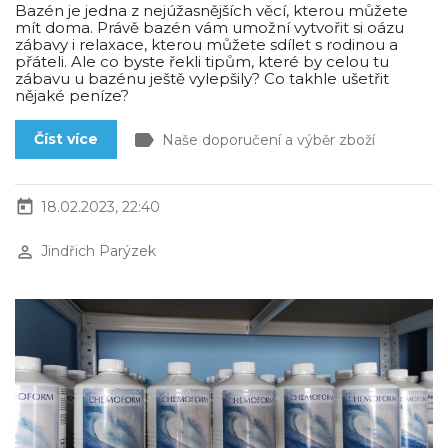
Bazén je jedna z nejúžasnějších věcí, kterou můžete
mít doma. Právě bazén vám umožní vytvořit si oázu
zábavy i relaxace, kterou můžete sdílet s rodinou a
přáteli. Ale co byste řekli tipům, které by celou tu
zábavu u bazénu ještě vylepšily? Co takhle ušetřit
nějaké peníze?
label
Číst více
Naše doporučení a výběr zboží
today
18.02.2023, 22:40
perm_identity
Jindřich Parýzek