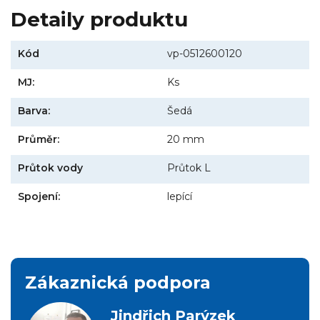
Detaily produktu
Kód
vp-0512600120
MJ:
Ks
Barva:
Šedá
Průměr:
20 mm
Průtok vody
Průtok L
Spojení:
lepící
Zákaznická podpora
Jindřich Parýzek