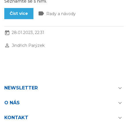
Seznamte se s nimi.
label
Číst více
Rady a návody
today
28.01.2023, 22:31
perm_identity
Jindřich Parýzek

NEWSLETTER

O NÁS

KONTAKT