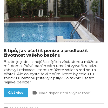
8 tipů, jak ušetřit peníze a prodloužit
životnost vašeho bazénu
Bazén je jedna z nejúžasnějších věcí, kterou můžete
mít doma. Právě bazén vám umožní vytvořit si oázu
zábavy i relaxace, kterou můžete sdílet s rodinou a
přáteli. Ale co byste řekli tipům, které by celou tu
zábavu u bazénu ještě vylepšily? Co takhle ušetřit
nějaké peníze?
label
Číst více
Naše doporučení a výběr zboží