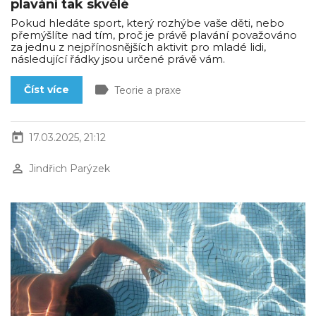
plavání tak skvělé
Pokud hledáte sport, který rozhýbe vaše děti, nebo
přemýšlíte nad tím, proč je právě plavání považováno
za jednu z nejpřínosnějších aktivit pro mladé lidi,
následující řádky jsou určené právě vám.
label
Číst více
Teorie a praxe
today
17.03.2025, 21:12
perm_identity
Jindřich Parýzek