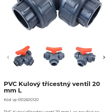
PVC Kulový třícestný ventil 20
mm L
Kód:
vp-0512600120
PVC Kulový třícestný ventil 20 mm L se používá na