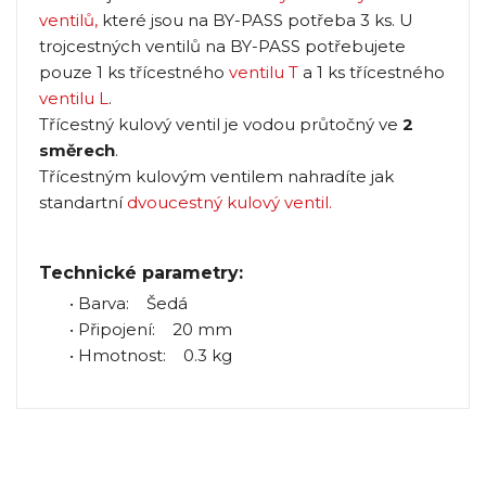
ventilů
,
které jsou na BY-PASS potřeba 3 ks. U
trojcestných ventilů na BY-PASS potřebujete
pouze 1 ks třícestného
ventilu T
a 1 ks třícestného
ventilu L
.
Třícestný kulový ventil je vodou průtočný ve
2
směrech
.
Třícestným kulovým ventilem nahradíte jak
standartní
dvoucestný kulový ventil
.
Technické parametry:
• Barva: Šedá
• Připojení: 20 mm
• Hmotnost: 0.3 kg