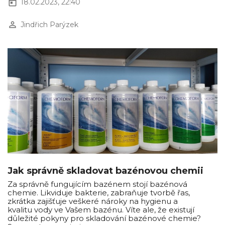
today
18.02.2023, 22:40
perm_identity
Jindřich Parýzek
Jak správně skladovat bazénovou chemii
Za správně fungujícím bazénem stojí bazénová
chemie. Likviduje bakterie, zabraňuje tvorbě řas,
zkrátka zajišťuje veškeré nároky na hygienu a
kvalitu vody ve Vašem bazénu. Víte ale, že existují
důležité pokyny pro skladování bazénové chemie?