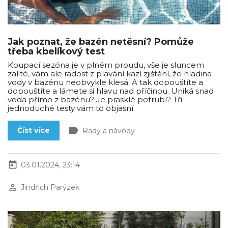
Jak poznat, že bazén netěsní? Pomůže
třeba kbelíkový test
Koupací sezóna je v plném proudu, vše je sluncem
zalité, vám ale radost z plavání kazí zjištění, že hladina
vody v bazénu neobvykle klesá. A tak dopouštíte a
dopouštíte a lámete si hlavu nad příčinou. Uniká snad
voda přímo z bazénu? Je prasklé potrubí? Tři
jednoduché testy vám to objasní.
label
Číst více
Rady a návody
today
03.01.2024, 23:14
perm_identity
Jindřich Parýzek