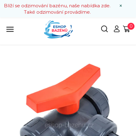
×
Blíží se odzimování bazénu, naše nabídka zde.
Také odzimování provádíme.
0