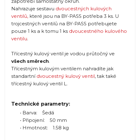
zapotřebí samostatný okruh.
Nahrazuje sestavu
dvoucestných kulových
ventilů
,
které jsou na BY-PASS potřeba 3 ks. U
trojcestných ventilů na BY-PASS potřebujete
pouze 1 ks a k tomu 1 ks
dvoucestného kulového
ventilu
.
Třícestný kulový ventil je vodou průtočný ve
všech směrech
.
Třícestným kulovým ventilem nahradíte jak
standartní
dvoucestný kulový ventil
, tak také
třícestný kulový ventil L.
Technické parametry:
• Barva: Šedá
• Připojení: 50 mm
• Hmotnost: 1.58 kg