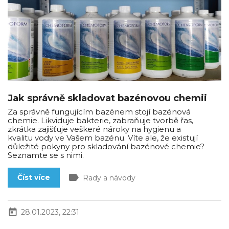
Jak správně skladovat bazénovou chemii
Za správně fungujícím bazénem stojí bazénová
chemie. Likviduje bakterie, zabraňuje tvorbě řas,
zkrátka zajišťuje veškeré nároky na hygienu a
kvalitu vody ve Vašem bazénu. Víte ale, že existují
důležité pokyny pro skladování bazénové chemie?
Seznamte se s nimi.
label
Číst více
Rady a návody
today
28.01.2023, 22:31