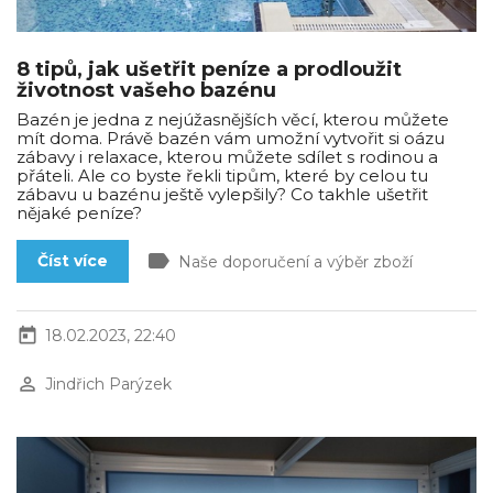
8 tipů, jak ušetřit peníze a prodloužit
životnost vašeho bazénu
Bazén je jedna z nejúžasnějších věcí, kterou můžete
mít doma. Právě bazén vám umožní vytvořit si oázu
zábavy i relaxace, kterou můžete sdílet s rodinou a
přáteli. Ale co byste řekli tipům, které by celou tu
zábavu u bazénu ještě vylepšily? Co takhle ušetřit
nějaké peníze?
label
Číst více
Naše doporučení a výběr zboží
today
18.02.2023, 22:40
perm_identity
Jindřich Parýzek