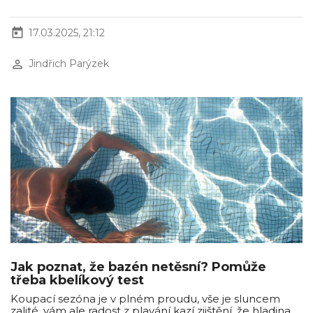
today
17.03.2025, 21:12
perm_identity
Jindřich Parýzek
Jak poznat, že bazén netěsní? Pomůže
třeba kbelíkový test
Koupací sezóna je v plném proudu, vše je sluncem
zalité, vám ale radost z plavání kazí zjištění, že hladina