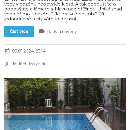
vody v bazénu neobvykle klesá. A tak dopouštíte a
dopouštíte a lámete si hlavu nad příčinou. Uniká snad
voda přímo z bazénu? Je prasklé potrubí? Tři
jednoduché testy vám to objasní.
label
Číst více
Rady a návody
today
03.01.2024, 23:14
perm_identity
Jindřich Parýzek