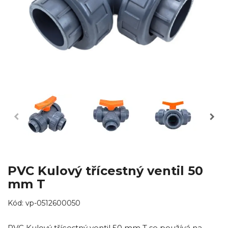
PVC Kulový třícestný ventil 50
mm T
Kód:
vp-0512600050
PVC Kulový třícestný ventil 50 mm T se používá na