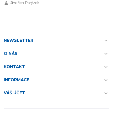
perm_identity
Jindřich Parýzek

NEWSLETTER

O NÁS

KONTAKT

INFORMACE

VÁŠ ÚČET