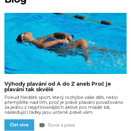
Výhody plavání od A do Z aneb Proč je
plavání tak skvělé
Pokud hledáte sport, který rozhýbe vaše děti, nebo
přemýšlíte nad tím, proč je právě plavání považováno
za jednu z nejpřínosnějších aktivit pro mladé lidi,
následující řádky jsou určené právě vám.
label
Číst více
Teorie a praxe