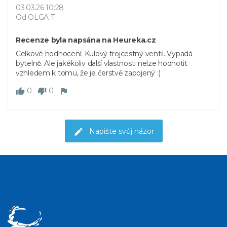
03.03.26 10:28
Od OLGA T.
Recenze byla napsána na Heureka.cz
Celkové hodnocení: Kulový trojcestný ventil. Vypadá
bytelně. Ale jakékoliv další vlastnosti nelze hodnotit
vzhledem k tomu, že je čerstvě zapojený :)
0
0
Napište svůj názor