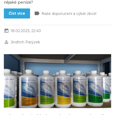
nějaké peníze?
label
Číst více
Naše doporučení a výběr zboží
today
18.02.2023, 22:40
perm_identity
Jindřich Parýzek