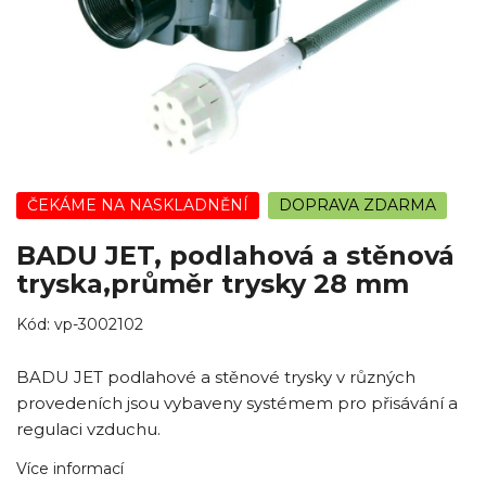
ČEKÁME NA NASKLADNĚNÍ
DOPRAVA ZDARMA
BADU JET, podlahová a stěnová
tryska,průměr trysky 28 mm
Kód:
vp-3002102
BADU JET podlahové a stěnové trysky v různých
provedeních jsou vybaveny systémem pro přisávání a
regulaci vzduchu.
Více informací