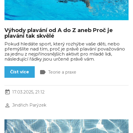
Výhody plavání od A do Z aneb Proč je
plavání tak skvělé
Pokud hledáte sport, který rozhýbe vaše děti, nebo
přemýšlíte nad tím, proč je právě plavání považováno
za jednu z nejpřínosnějších aktivit pro mladé lidi,
následující řádky jsou určené právě vám.
label
Číst více
Teorie a praxe
today
17.03.2025, 21:12
perm_identity
Jindřich Parýzek