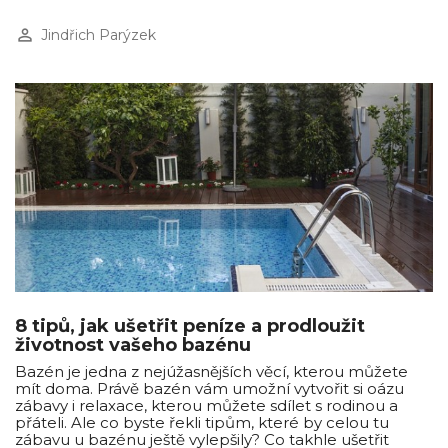
perm_identity
Jindřich Parýzek
8 tipů, jak ušetřit peníze a prodloužit
životnost vašeho bazénu
Bazén je jedna z nejúžasnějších věcí, kterou můžete
mít doma. Právě bazén vám umožní vytvořit si oázu
zábavy i relaxace, kterou můžete sdílet s rodinou a
přáteli. Ale co byste řekli tipům, které by celou tu
zábavu u bazénu ještě vylepšily? Co takhle ušetřit