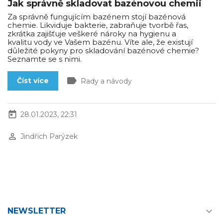
Jak správně skladovat bazénovou chemii
Za správně fungujícím bazénem stojí bazénová
chemie. Likviduje bakterie, zabraňuje tvorbě řas,
zkrátka zajišťuje veškeré nároky na hygienu a
kvalitu vody ve Vašem bazénu. Víte ale, že existují
důležité pokyny pro skladování bazénové chemie?
Seznamte se s nimi.
label
Číst více
Rady a návody
today
28.01.2023, 22:31
perm_identity
Jindřich Parýzek

NEWSLETTER