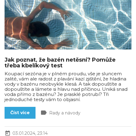
Jak poznat, že bazén netěsní? Pomůže
třeba kbelíkový test
Koupací sezóna je v plném proudu, vše je sluncem
zalité, vám ale radost z plavání kazí zjištění, že hladina
vody v bazénu neobvykle klesá. A tak dopouštíte a
dopouštíte a lámete si hlavu nad příčinou. Uniká snad
voda přímo z bazénu? Je prasklé potrubí? Tři
jednoduché testy vám to objasní.
label
Číst více
Rady a návody
today
03.01.2024, 23:14