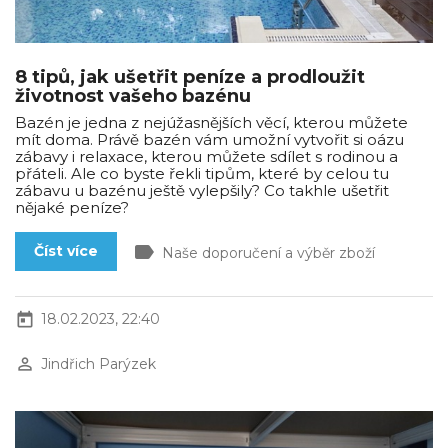
8 tipů, jak ušetřit peníze a prodloužit
životnost vašeho bazénu
Bazén je jedna z nejúžasnějších věcí, kterou můžete
mít doma. Právě bazén vám umožní vytvořit si oázu
zábavy i relaxace, kterou můžete sdílet s rodinou a
přáteli. Ale co byste řekli tipům, které by celou tu
zábavu u bazénu ještě vylepšily? Co takhle ušetřit
nějaké peníze?
label
Číst více
Naše doporučení a výběr zboží
today
18.02.2023, 22:40
perm_identity
Jindřich Parýzek