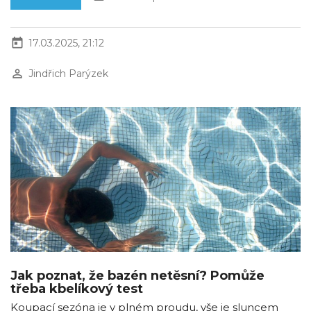
today
17.03.2025, 21:12
perm_identity
Jindřich Parýzek
Jak poznat, že bazén netěsní? Pomůže
třeba kbelíkový test
Koupací sezóna je v plném proudu, vše je sluncem