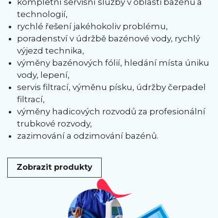
kompletní servisní služby v oblasti bazénů a
technologií,
rychlé řešení jakéhokoliv problému,
poradenství v údržbě bazénové vody, rychlý
výjezd technika,
výměny bazénových fólií, hledání místa úniku
vody, lepení,
servis filtrací, výměnu písku, údržby čerpadel
filtrací,
výměny hadicových rozvodů za profesionální
trubkové rozvody,
zazimování a odzimování bazénů.
Zobrazit produkty