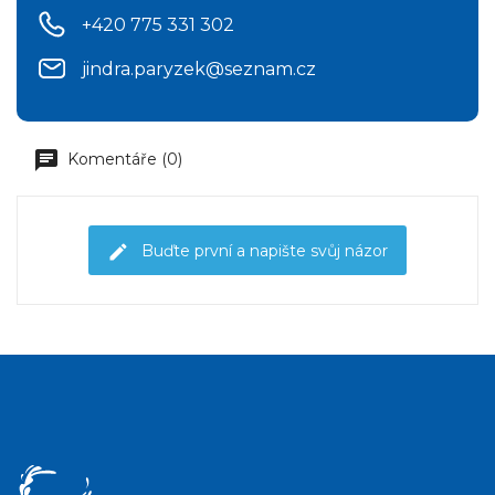
+420 775 331 302
jindra.paryzek@seznam.cz
Komentáře (0)
Buďte první a napište svůj názor