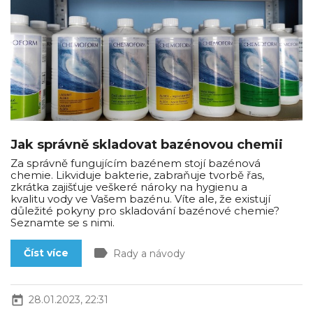
Jak správně skladovat bazénovou chemii
Za správně fungujícím bazénem stojí bazénová
chemie. Likviduje bakterie, zabraňuje tvorbě řas,
zkrátka zajišťuje veškeré nároky na hygienu a
kvalitu vody ve Vašem bazénu. Víte ale, že existují
důležité pokyny pro skladování bazénové chemie?
Seznamte se s nimi.
label
Číst více
Rady a návody
today
28.01.2023, 22:31