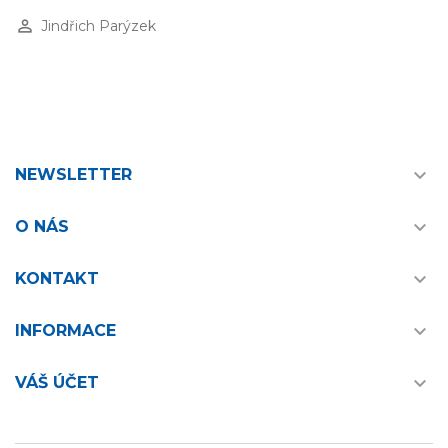
perm_identity
Jindřich Parýzek

NEWSLETTER

O NÁS

KONTAKT

INFORMACE

VÁŠ ÚČET