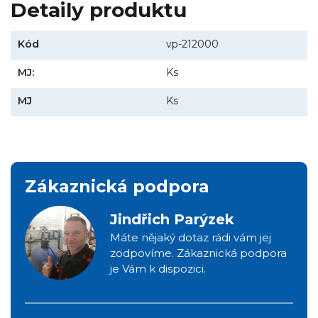
Detaily produktu
Kód
vp-212000
MJ:
Ks
MJ
Ks
Zákaznická podpora
Jindřich Parýzek
Máte nějaký dotaz rádi vám jej
zodpovíme. Zákaznická podpora
je Vám k dispozici.