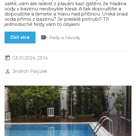
zalité, vám ale radost z plavání kazí zjištění, že hladina
vody v bazénu neobvykle klesá. A tak dopouštíte a
dopouštíte a lámete si hlavu nad příčinou. Uniká snad
voda přímo z bazénu? Je prasklé potrubí? Tři
jednoduché testy vám to objasní.
label
Číst více
Rady a návody
today
03.01.2024, 23:14
perm_identity
Jindřich Parýzek