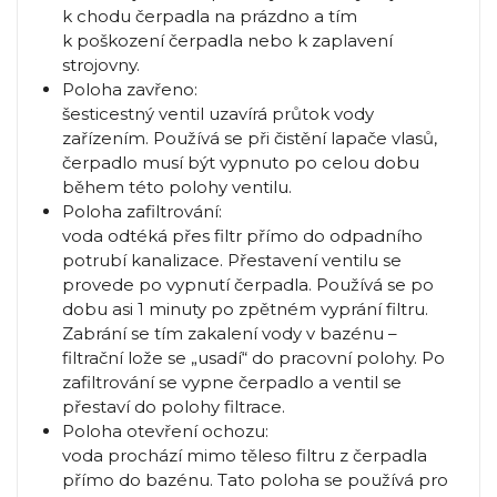
k chodu čerpadla na prázdno a tím
k poškození čerpadla nebo k zaplavení
strojovny.
Poloha zavřeno:
šesticestný ventil uzavírá průtok vody
zařízením. Používá se při čistění lapače vlasů,
čerpadlo musí být vypnuto po celou dobu
během této polohy ventilu.
Poloha zafiltrování:
voda odtéká přes filtr přímo do odpadního
potrubí kanalizace. Přestavení ventilu se
provede po vypnutí čerpadla. Používá se po
dobu asi 1 minuty po zpětném vyprání filtru.
Zabrání se tím zakalení vody v bazénu –
filtrační lože se „usadí“ do pracovní polohy. Po
zafiltrování se vypne čerpadlo a ventil se
přestaví do polohy filtrace.
Poloha otevření ochozu:
voda prochází mimo těleso filtru z čerpadla
přímo do bazénu. Tato poloha se používá pro