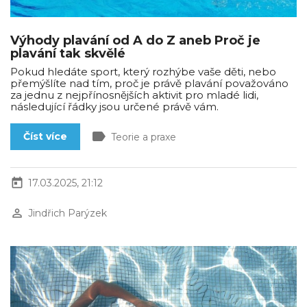
Výhody plavání od A do Z aneb Proč je
plavání tak skvělé
Pokud hledáte sport, který rozhýbe vaše děti, nebo
přemýšlíte nad tím, proč je právě plavání považováno
za jednu z nejpřínosnějších aktivit pro mladé lidi,
následující řádky jsou určené právě vám.
label
Číst více
Teorie a praxe
today
17.03.2025, 21:12
perm_identity
Jindřich Parýzek