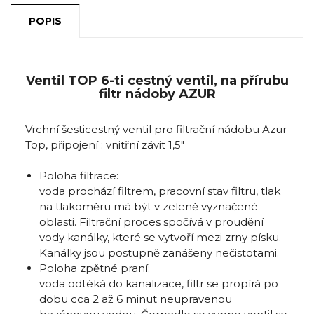
POPIS
Ventil TOP 6-ti cestný ventil, na přírubu
filtr nádoby AZUR
Vrchní šesticestný ventil pro filtrační nádobu Azur
Top, připojení : vnitřní závit 1,5"
Poloha filtrace:
voda prochází filtrem, pracovní stav filtru, tlak
na tlakoměru má být v zeleně vyznačené
oblasti. Filtrační proces spočívá v proudění
vody kanálky, které se vytvoří mezi zrny písku.
Kanálky jsou postupně zanášeny nečistotami.
Poloha zpětné praní:
voda odtéká do kanalizace, filtr se propírá po
dobu cca 2 až 6 minut neupravenou