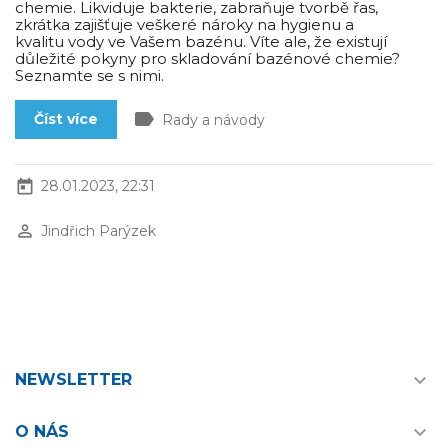
chemie. Likviduje bakterie, zabraňuje tvorbě řas,
zkrátka zajišťuje veškeré nároky na hygienu a
kvalitu vody ve Vašem bazénu. Víte ale, že existují
důležité pokyny pro skladování bazénové chemie?
Seznamte se s nimi.
label
Číst více
Rady a návody
today
28.01.2023, 22:31
perm_identity
Jindřich Parýzek

NEWSLETTER

O NÁS