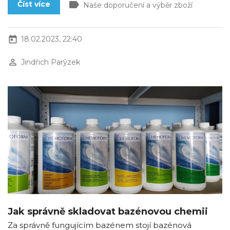
label
Číst více
Naše doporučení a výběr zboží
today
18.02.2023, 22:40
perm_identity
Jindřich Parýzek
Jak správně skladovat bazénovou chemii
Za správně fungujícím bazénem stojí bazénová