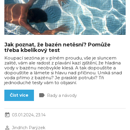
Jak poznat, že bazén netěsní? Pomůže
třeba kbelíkový test
Koupací sezóna je v plném proudu, vše je sluncem
zalité, vám ale radost z plavání kazí zjištění, že hladina
vody v bazénu neobvykle klesá. A tak dopouštíte a
dopouštíte a lámete si hlavu nad příčinou. Uniká snad
voda přímo z bazénu? Je prasklé potrubí? Tři
jednoduché testy vám to objasní.
label
Číst více
Rady a návody
today
03.01.2024, 23:14
perm_identity
Jindřich Parýzek