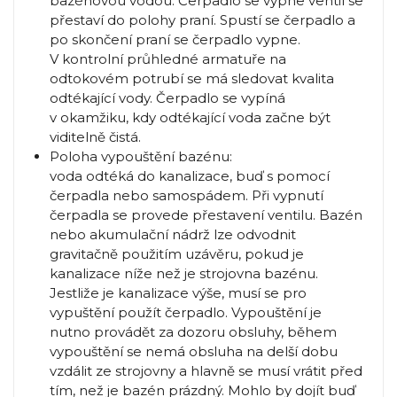
bazénovou vodou. Čerpadlo se vypne ventil se
přestaví do polohy praní. Spustí se čerpadlo a
po skončení praní se čerpadlo vypne.
V kontrolní průhledné armatuře na
odtokovém potrubí se má sledovat kvalita
odtékající vody. Čerpadlo se vypíná
v okamžiku, kdy odtékající voda začne být
viditelně čistá.
Poloha vypouštění bazénu:
voda odtéká do kanalizace, buď s pomocí
čerpadla nebo samospádem. Při vypnutí
čerpadla se provede přestavení ventilu. Bazén
nebo akumulační nádrž lze odvodnit
gravitačně použitím uzávěru, pokud je
kanalizace níže než je strojovna bazénu.
Jestliže je kanalizace výše, musí se pro
vypuštění použít čerpadlo. Vypouštění je
nutno provádět za dozoru obsluhy, během
vypouštění se nemá obsluha na delší dobu
vzdálit ze strojovny a hlavně se musí vrátit před
tím, než je bazén prázdný. Mohlo by dojít buď