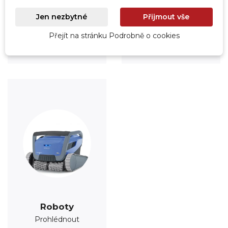
Úprava vody
Údržba
Jen nezbytné
Přijmout vše
Prohlédnout
Prohlédnout
Přejít na stránku Podrobně o cookies
Roboty
Prohlédnout