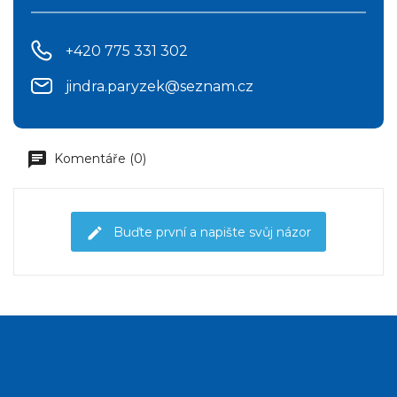
+420 775 331 302
jindra.paryzek@seznam.cz
Komentáře (0)
Buďte první a napište svůj názor