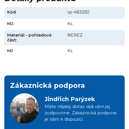
Kód
vp-4832551
MJ:
Ks
Materiál - pohledová
NEREZ
část:
MJ
Ks
Zákaznická podpora
Jindřich Parýzek
Máte nějaký dotaz rádi vám jej
zodpovíme. Zákaznická podpora
je Vám k dispozici.