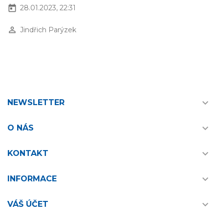
today
28.01.2023, 22:31
perm_identity
Jindřich Parýzek

NEWSLETTER

O NÁS

KONTAKT

INFORMACE

VÁŠ ÚČET