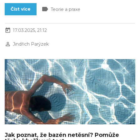
label
Číst více
Teorie a praxe
today
17.03.2025, 21:12
perm_identity
Jindřich Parýzek
Jak poznat, že bazén netěsní? Pomůže