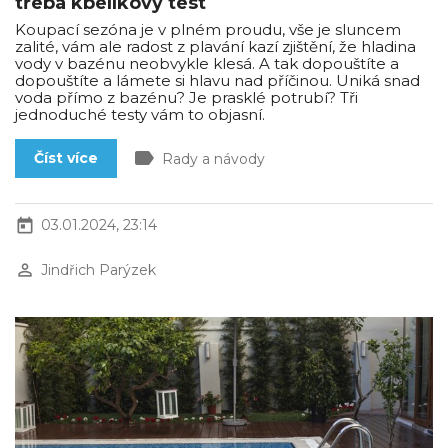
třeba kbelíkový test
Koupací sezóna je v plném proudu, vše je sluncem
zalité, vám ale radost z plavání kazí zjištění, že hladina
vody v bazénu neobvykle klesá. A tak dopouštíte a
dopouštíte a lámete si hlavu nad příčinou. Uniká snad
voda přímo z bazénu? Je prasklé potrubí? Tři
jednoduché testy vám to objasní.
label
Číst více
Rady a návody
today
03.01.2024, 23:14
perm_identity
Jindřich Parýzek