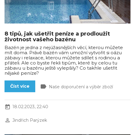
8 tipů, jak ušetřit peníze a prodloužit
životnost vašeho bazénu
Bazén je jedna z nejúžasnějších věcí, kterou můžete
mít doma. Právě bazén vám umožní vytvořit si oázu
zábavy i relaxace, kterou můžete sdílet s rodinou a
přáteli. Ale co byste řekli tipům, které by celou tu
zábavu u bazénu ještě vylepšily? Co takhle ušetřit
nějaké peníze?
label
Číst více
Naše doporučení a výběr zboží
today
18.02.2023, 22:40
perm_identity
Jindřich Parýzek