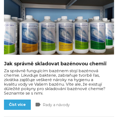
Jak správně skladovat bazénovou chemii
Za správně fungujícím bazénem stojí bazénová
chemie. Likviduje bakterie, zabraňuje tvorbě řas,
zkrátka zajišťuje veškeré nároky na hygienu a
kvalitu vody ve Vašem bazénu. Víte ale, že existují
důležité pokyny pro skladování bazénové chemie?
Seznamte se s nimi.
label
Číst více
Rady a návody