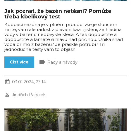
Jak poznat, že bazén netěsní? Pomůže
třeba kbelíkový test
Koupací sezóna je v plném proudu, vše je sluncem
zalité, vám ale radost z plavání kazí zjištění, že hladina
vody v bazénu neobvykle klesá. A tak dopouštíte a
dopouštíte a lámete si hlavu nad příčinou. Uniká snad
voda přímo z bazénu? Je prasklé potrubí? Tři
jednoduché testy vám to objasní.
label
Číst více
Rady a návody
today
03.01.2024, 23:14
perm_identity
Jindřich Parýzek