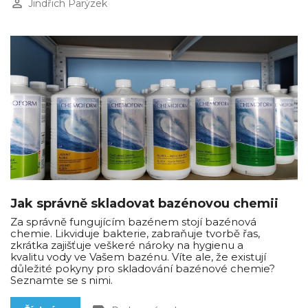
perm_identity
Jindřich Parýzek
Jak správně skladovat bazénovou chemii
Za správně fungujícím bazénem stojí bazénová
chemie. Likviduje bakterie, zabraňuje tvorbě řas,
zkrátka zajišťuje veškeré nároky na hygienu a
kvalitu vody ve Vašem bazénu. Víte ale, že existují
důležité pokyny pro skladování bazénové chemie?
Seznamte se s nimi.