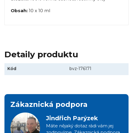
Obsah:
10 x 10 ml
Detaily produktu
Kód
bvz-176171
Zákaznická podpora
Jindřich Parýzek
Máte nějaký dotaz rádi vám jej
zodpovíme. Zákaznická podpora