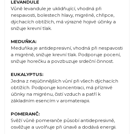
LEVANDULE
Vůně levandule je uklidňující, vhodná při
nespavosti, bolestech hlavy, migréně, chřipce,
dýchacích obtížích, má výrazné hojivé účinky a
snižuje krevní tlak.
MEDUŇKA:
Meduňka je antidepresivní, vhodná při nespavosti
a migréně, snižuje krevní tlak. Podporuje pocení,
snižuje horečku a povzbuzuje srdeční činnost.
EUKALYPTUS:
Jedna z nejúčinnějších vůní při všech dýchacích
obtížích. Podporuje koncentraci, má příznivé
účinky na migrénu, čistí vzduch a patří k
základním esencím v aromaterapii.
POMERANČ:
Svěží vůně pomeranče působí antidepresivně,
osvěžuje a uvolňuje při únavě a dodává energii.