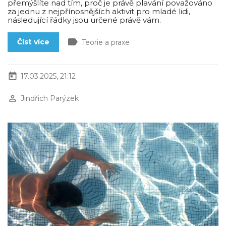
přemýšlíte nad tím, proč je právě plavání považováno
za jednu z nejpřínosnějších aktivit pro mladé lidi,
následující řádky jsou určené právě vám.
label
Číst více
Teorie a praxe
today
17.03.2025, 21:12
perm_identity
Jindřich Parýzek