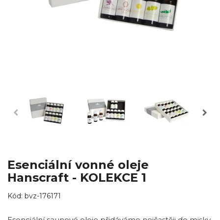
Esenciální vonné oleje
Hanscraft - KOLEKCE 1
Kód:
bvz-176171
Esenciální saunové oleje přidáváme nejčastěji do misky