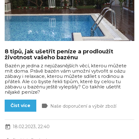
8 tipů, jak ušetřit peníze a prodloužit
životnost vašeho bazénu
Bazén je jedna z nejúžasnějších věcí, kterou můžete
mít doma. Právě bazén vám umožní vytvořit si oázu
zábavy i relaxace, kterou můžete sdílet s rodinou a
přáteli. Ale co byste řekli tipům, které by celou tu
zábavu u bazénu ještě vylepšily? Co takhle ušetřit
nějaké peníze?
label
Číst více
Naše doporučení a výběr zboží
today
18.02.2023, 22:40