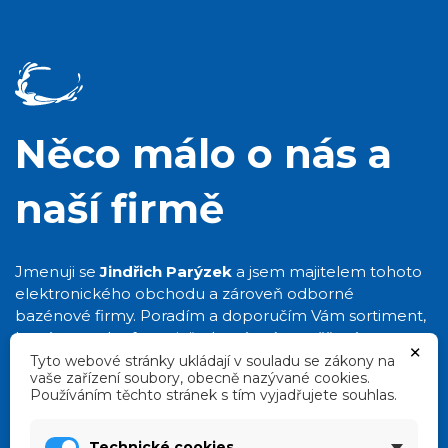
Něco málo o nás a
naší firmě
Jmenuji se
Jindřich Parýzek
a jsem majitelem tohoto
elektronického obchodu a zároveň odborné
bazénové firmy. Poradím a doporučím Vám sortiment,
který opravdu „funguje“ a který mám ověřený svou
×
více jak 20 letou praxí.
Tyto webové stránky ukládají v souladu se zákony na
vaše zařízení soubory, obecně nazývané cookies.
Používáním těchto stránek s tím vyjadřujete souhlas.
Zobrazit bazény
Technické cookies