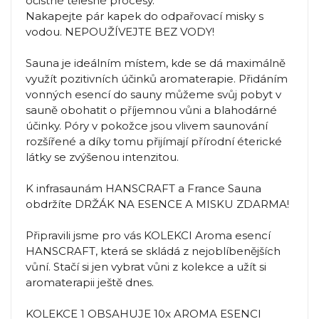
očistné tělesné procesy.
Nakapejte pár kapek do odpařovací misky s
vodou. NEPOUŽÍVEJTE BEZ VODY!
Sauna je ideálním místem, kde se dá maximálně
využít pozitivních účinků aromaterapie. Přidáním
vonných esencí do sauny můžeme svůj pobyt v
sauně obohatit o příjemnou vůni a blahodárné
účinky. Póry v pokožce jsou vlivem saunování
rozšířené a díky tomu přijímají přírodní éterické
látky se zvýšenou intenzitou.
K infrasaunám HANSCRAFT a France Sauna
obdržíte DRŽÁK NA ESENCE A MISKU ZDARMA!
Připravili jsme pro vás KOLEKCI Aroma esencí
HANSCRAFT, která se skládá z nejoblíbenějších
vůní. Stačí si jen vybrat vůni z kolekce a užít si
aromaterapii ještě dnes.
KOLEKCE 1 OBSAHUJE 10x AROMA ESENCI