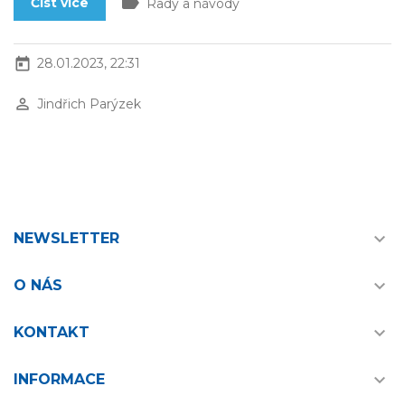
label
Číst více
Rady a návody
today
28.01.2023, 22:31
perm_identity
Jindřich Parýzek

NEWSLETTER

O NÁS

KONTAKT

INFORMACE