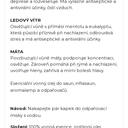
deprese a rozveseluje. Má výrazné antiseptické a
antivirální účinky, čistí vzduch.
LEDOVÝ VÍTR
Osvěžující vůně s příměsí mentolu a eukalyptu,
která působí příznivě při nachlazení, odbourává
stres a má antiseptické a antivirální účinky.
MÁTA
Povzbuzující vůně máty, podporuje koncentraci,
osvěžuje. Zároveň pomáhá při rýmě a nachlazení,
uvolňuje hleny, zahřívá a mírní bolesti hlavy.
Esenciální vonný olej do saun, infrasaun,
aromalamp a odpařovačů.
Návod:
Nakapejte pár kapek do odpařovací
misky s vodou.
Složení:
100% vonná esence, rostlinný olej