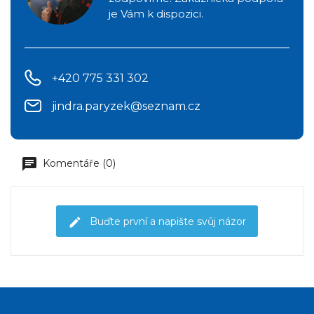
je Vám k dispozici.
+420 775 331 302
jindra.paryzek@seznam.cz
Komentáře (0)
Buďte první a napište svůj názor