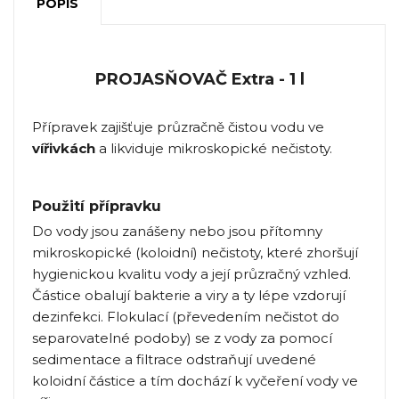
POPIS
PROJASŇOVAČ Extra - 1 l
Přípravek zajišťuje průzračně čistou vodu ve
vířivkách
a likviduje mikroskopické nečistoty.
Použití přípravku
Do vody jsou zanášeny nebo jsou přítomny
mikroskopické (koloidní) nečistoty, které zhoršují
hygienickou kvalitu vody a její průzračný vzhled.
Částice obalují bakterie a viry a ty lépe vzdorují
dezinfekci. Flokulací (převedením nečistot do
separovatelné podoby) se z vody za pomocí
sedimentace a filtrace odstraňují uvedené
koloidní částice a tím dochází k vyčeření vody ve