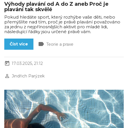
Výhody plavání od A do Z aneb Proč je
plavání tak skvělé
Pokud hledáte sport, který rozhýbe vaše děti, nebo
přemýšlíte nad tím, proč je právě plavání považováno
za jednu z nejpřínosnějších aktivit pro mladé lidi,
následující řádky jsou určené právě vám.
label
Číst více
Teorie a praxe
today
17.03.2025, 21:12
perm_identity
Jindřich Parýzek