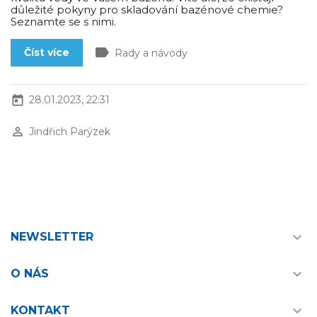
důležité pokyny pro skladování bazénové chemie?
Seznamte se s nimi.
label
Číst více
Rady a návody
today
28.01.2023, 22:31
perm_identity
Jindřich Parýzek

NEWSLETTER

O NÁS

KONTAKT