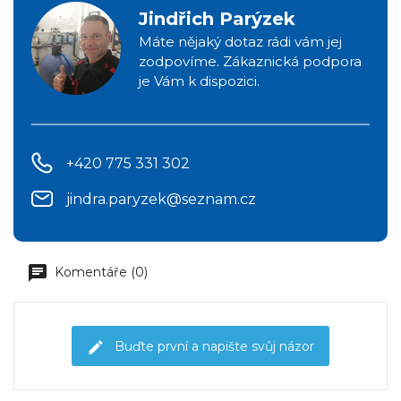
Jindřich Parýzek
Máte nějaký dotaz rádi vám jej
zodpovíme. Zákaznická podpora
je Vám k dispozici.
+420 775 331 302
jindra.paryzek@seznam.cz
Komentáře (0)
Buďte první a napište svůj názor