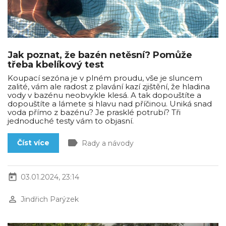
Jak poznat, že bazén netěsní? Pomůže
třeba kbelíkový test
Koupací sezóna je v plném proudu, vše je sluncem
zalité, vám ale radost z plavání kazí zjištění, že hladina
vody v bazénu neobvykle klesá. A tak dopouštíte a
dopouštíte a lámete si hlavu nad příčinou. Uniká snad
voda přímo z bazénu? Je prasklé potrubí? Tři
jednoduché testy vám to objasní.
label
Číst více
Rady a návody
today
03.01.2024, 23:14
perm_identity
Jindřich Parýzek