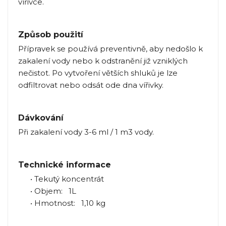
vířivce.
Způsob použití
Přípravek se používá preventivně, aby nedošlo k
zakalení vody nebo k odstranění již vzniklých
nečistot. Po vytvoření větších shluků je lze
odfiltrovat nebo odsát ode dna vířivky.
Dávkování
Při zakalení vody 3-6 ml / 1 m3 vody.
Technické informace
• Tekutý koncentrát
• Objem: 1L
• Hmotnost: 1,10 kg