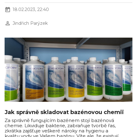
today
18.02.2023, 22:40
perm_identity
Jindřich Parýzek
Jak správně skladovat bazénovou chemii
Za správně fungujícím bazénem stojí bazénová
chemie. Likviduje bakterie, zabraňuje tvorbě řas,
zkrátka zajišťuje veškeré nároky na hygienu a
kvalitu vody ve Vašem bazénu. Víte ale, že existují