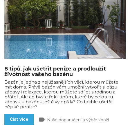
8 tipů, jak ušetřit peníze a prodloužit
životnost vašeho bazénu
Bazén je jedna z nejúžasnějších věcí, kterou můžete
mít doma. Právě bazén vám umožní vytvořit si oázu
zábavy i relaxace, kterou můžete sdílet s rodinou a
přáteli. Ale co byste řekli tipům, které by celou tu
zábavu u bazénu ještě vylepšily? Co takhle ušetřit
nějaké peníze?
label
Číst více
Naše doporučení a výběr zboží