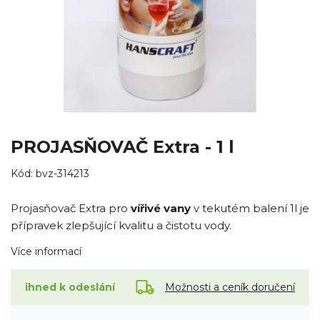
PROJASŇOVAČ Extra - 1 l
Kód:
bvz-314213
Projasňovač Extra pro
vířivé vany
v tekutém balení 1l je
přípravek zlepšující kvalitu a čistotu vody.
Více informací
Možnosti a ceník doručení
ihned k odeslání