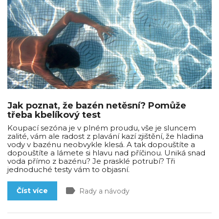
Jak poznat, že bazén netěsní? Pomůže
třeba kbelíkový test
Koupací sezóna je v plném proudu, vše je sluncem
zalité, vám ale radost z plavání kazí zjištění, že hladina
vody v bazénu neobvykle klesá. A tak dopouštíte a
dopouštíte a lámete si hlavu nad příčinou. Uniká snad
voda přímo z bazénu? Je prasklé potrubí? Tři
jednoduché testy vám to objasní.
label
Číst více
Rady a návody