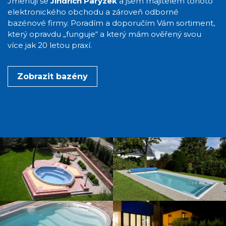
Jmenuji se
Jindřich Parýzek
a jsem majitelem tohoto
elektronického obchodu a zároveň odborné
bazénové firmy. Poradím a doporučím Vám sortiment,
který opravdu „funguje“ a který mám ověřený svou
více jak 20 letou praxí.
Zobrazit bazény