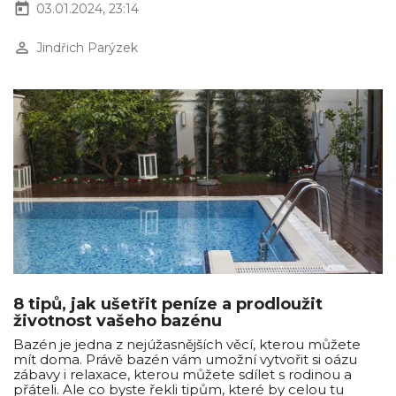
today
03.01.2024, 23:14
perm_identity
Jindřich Parýzek
8 tipů, jak ušetřit peníze a prodloužit
životnost vašeho bazénu
Bazén je jedna z nejúžasnějších věcí, kterou můžete
mít doma. Právě bazén vám umožní vytvořit si oázu
zábavy i relaxace, kterou můžete sdílet s rodinou a
přáteli. Ale co byste řekli tipům, které by celou tu