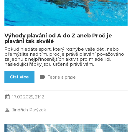
Výhody plavání od A do Z aneb Proč je
plavání tak skvělé
Pokud hledáte sport, který rozhýbe vaše děti, nebo
přemýšlíte nad tím, proč je právě plavání považováno
za jednu z nejpřínosnějších aktivit pro mladé lidi,
následující řádky jsou určené právě vám.
label
Číst více
Teorie a praxe
today
17.03.2025, 21:12
perm_identity
Jindřich Parýzek