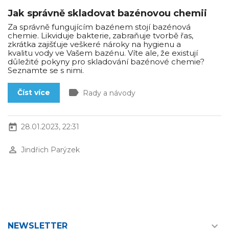
Jak správně skladovat bazénovou chemii
Za správně fungujícím bazénem stojí bazénová
chemie. Likviduje bakterie, zabraňuje tvorbě řas,
zkrátka zajišťuje veškeré nároky na hygienu a
kvalitu vody ve Vašem bazénu. Víte ale, že existují
důležité pokyny pro skladování bazénové chemie?
Seznamte se s nimi.
label
Číst více
Rady a návody
today
28.01.2023, 22:31
perm_identity
Jindřich Parýzek

NEWSLETTER