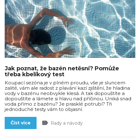
Jak poznat, že bazén netěsní? Pomůže
třeba kbelíkový test
Koupací sezóna je v plném proudu, vše je sluncem
zalité, vám ale radost z plavání kazí zjištění, že hladina
vody v bazénu neobvykle klesá. A tak dopouštíte a
dopouštíte a lámete si hlavu nad příčinou. Uniká snad
voda přímo z bazénu? Je prasklé potrubí? Tři
jednoduché testy vám to objasní.
label
Číst více
Rady a návody