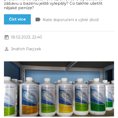
zábavu u bazénu ještě vylepšily? Co takhle ušetřit
nějaké peníze?
label
Číst více
Naše doporučení a výběr zboží
today
18.02.2023, 22:40
perm_identity
Jindřich Parýzek