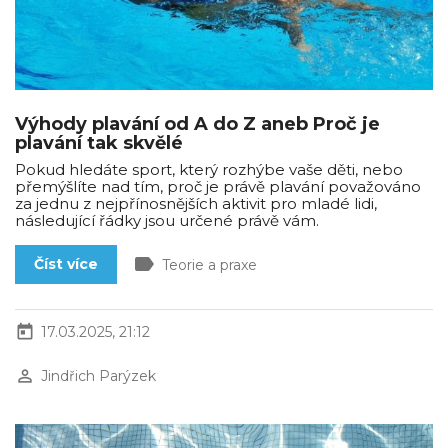
Výhody plavání od A do Z aneb Proč je
plavání tak skvělé
Pokud hledáte sport, který rozhýbe vaše děti, nebo
přemýšlíte nad tím, proč je právě plavání považováno
za jednu z nejpřínosnějších aktivit pro mladé lidi,
následující řádky jsou určené právě vám.
label
Číst více
Teorie a praxe
today
17.03.2025, 21:12
perm_identity
Jindřich Parýzek