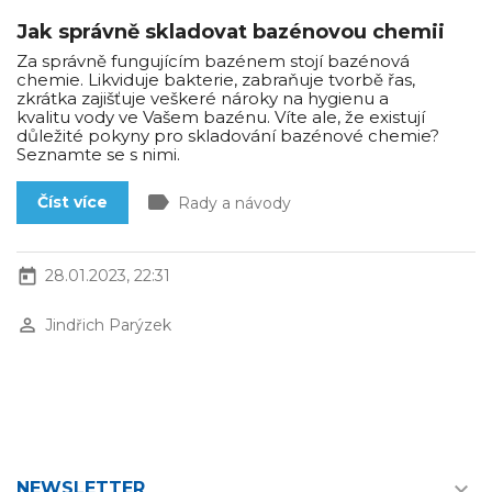
Jak správně skladovat bazénovou chemii
Za správně fungujícím bazénem stojí bazénová
chemie. Likviduje bakterie, zabraňuje tvorbě řas,
zkrátka zajišťuje veškeré nároky na hygienu a
kvalitu vody ve Vašem bazénu. Víte ale, že existují
důležité pokyny pro skladování bazénové chemie?
Seznamte se s nimi.
label
Číst více
Rady a návody
today
28.01.2023, 22:31
perm_identity
Jindřich Parýzek

NEWSLETTER