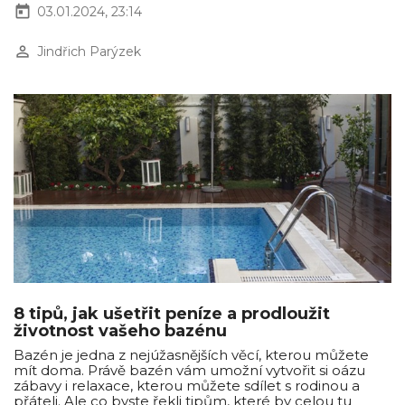
today
03.01.2024, 23:14
perm_identity
Jindřich Parýzek
8 tipů, jak ušetřit peníze a prodloužit
životnost vašeho bazénu
Bazén je jedna z nejúžasnějších věcí, kterou můžete
mít doma. Právě bazén vám umožní vytvořit si oázu
zábavy i relaxace, kterou můžete sdílet s rodinou a
přáteli. Ale co byste řekli tipům, které by celou tu