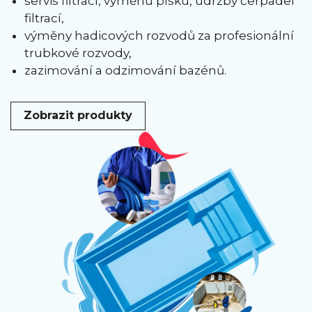
servis filtrací, výměnu písku, údržby čerpadel
filtrací,
výměny hadicových rozvodů za profesionální
trubkové rozvody,
zazimování a odzimování bazénů.
Zobrazit produkty