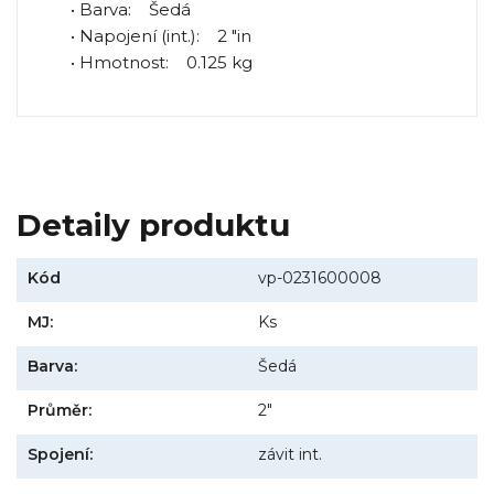
• Barva: Šedá
• Napojení (int.): 2 "in
• Hmotnost: 0.125 kg
Detaily produktu
Kód
vp-0231600008
MJ:
Ks
Barva:
Šedá
Průměr:
2"
Spojení:
závit int.