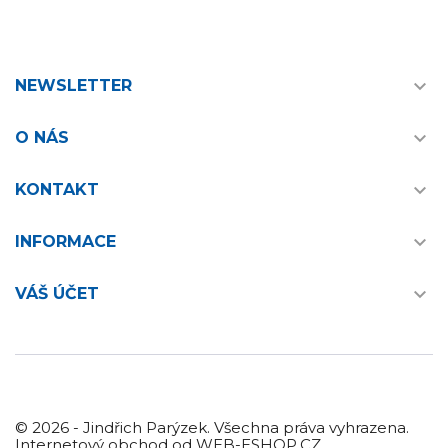

NEWSLETTER

O NÁS

KONTAKT

INFORMACE

VÁŠ ÚČET
© 2026 - Jindřich Parýzek. Všechna práva vyhrazena.
Internetový obchod od WEB-ESHOP.CZ