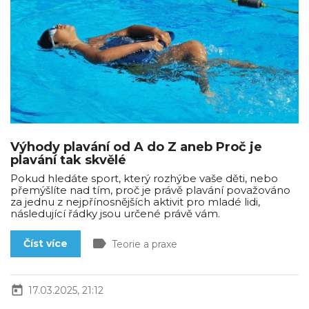
Výhody plavání od A do Z aneb Proč je
plavání tak skvělé
Pokud hledáte sport, který rozhýbe vaše děti, nebo
přemýšlíte nad tím, proč je právě plavání považováno
za jednu z nejpřínosnějších aktivit pro mladé lidi,
následující řádky jsou určené právě vám.
label
Číst více
Teorie a praxe
today
17.03.2025, 21:12