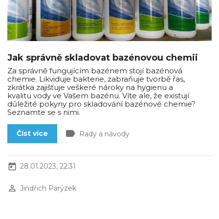
Jak správně skladovat bazénovou chemii
Za správně fungujícím bazénem stojí bazénová
chemie. Likviduje bakterie, zabraňuje tvorbě řas,
zkrátka zajišťuje veškeré nároky na hygienu a
kvalitu vody ve Vašem bazénu. Víte ale, že existují
důležité pokyny pro skladování bazénové chemie?
Seznamte se s nimi.
label
Číst více
Rady a návody
today
28.01.2023, 22:31
perm_identity
Jindřich Parýzek