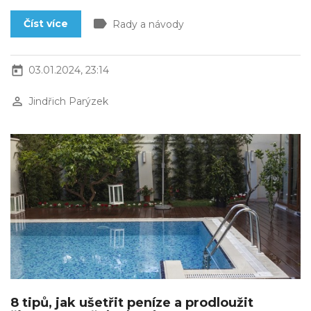
label
Číst více
Rady a návody
today
03.01.2024, 23:14
perm_identity
Jindřich Parýzek
8 tipů, jak ušetřit peníze a prodloužit