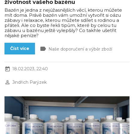
životnost vašeho bazénu
Bazén je jedna z nejúžasnějších věcí, kterou můžete
mít doma. Právě bazén vám umožní vytvořit si oázu
zábavy i relaxace, kterou můžete sdílet s rodinou a
přáteli. Ale co byste řekli tipům, které by celou tu
zábavu u bazénu ještě vylepšily? Co takhle ušetřit
nějaké peníze?
label
Číst více
Naše doporučení a výběr zboží
today
18.02.2023, 22:40
perm_identity
Jindřich Parýzek