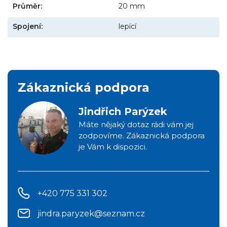
Průměr:
20 mm
Spojení:
lepící
Zákaznická podpora
Jindřich Parýzek
Máte nějaký dotaz rádi vám jej
zodpovíme. Zákaznická podpora
je Vám k dispozici.
+420 775 331 302
jindra.paryzek@seznam.cz