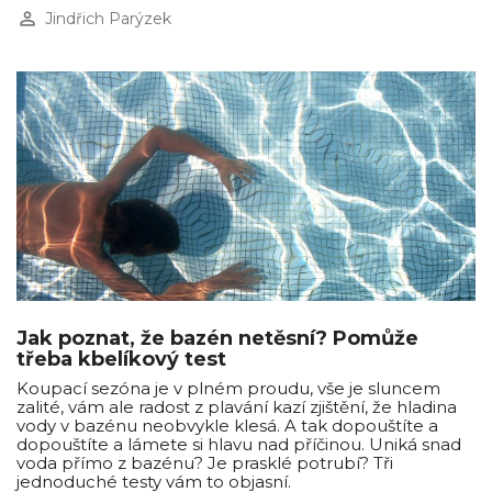
perm_identity
Jindřich Parýzek
Jak poznat, že bazén netěsní? Pomůže
třeba kbelíkový test
Koupací sezóna je v plném proudu, vše je sluncem
zalité, vám ale radost z plavání kazí zjištění, že hladina
vody v bazénu neobvykle klesá. A tak dopouštíte a
dopouštíte a lámete si hlavu nad příčinou. Uniká snad
voda přímo z bazénu? Je prasklé potrubí? Tři
jednoduché testy vám to objasní.