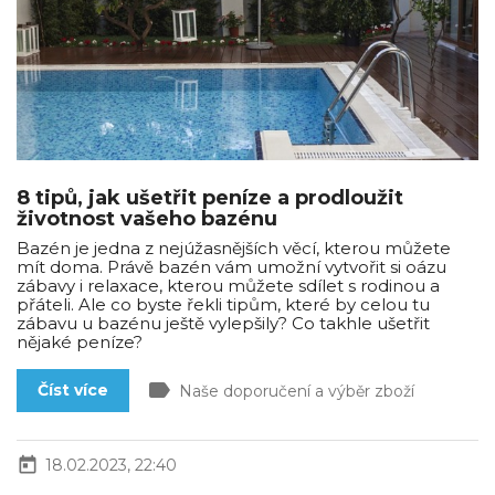
8 tipů, jak ušetřit peníze a prodloužit
životnost vašeho bazénu
Bazén je jedna z nejúžasnějších věcí, kterou můžete
mít doma. Právě bazén vám umožní vytvořit si oázu
zábavy i relaxace, kterou můžete sdílet s rodinou a
přáteli. Ale co byste řekli tipům, které by celou tu
zábavu u bazénu ještě vylepšily? Co takhle ušetřit
nějaké peníze?
label
Číst více
Naše doporučení a výběr zboží
today
18.02.2023, 22:40