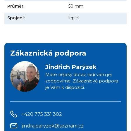
Průměr:
50 mm
Spojení:
lepící
Zákaznická podpora
Jindřich Parýzek
Máte nějaký dotaz rádi vám jej
zodpovíme. Zákaznická podpora
je Vám k dispozici.
+420 775 331 302
jindra.paryzek@seznam.cz