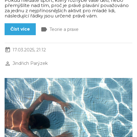
Pokud hledáte sport, který rozhýbe vaše děti, nebo
přemýšlíte nad tím, proč je právě plavání považováno
za jednu z nejpřínosnějších aktivit pro mladé lidi,
následující řádky jsou určené právě vám.
label
Číst více
Teorie a praxe
today
17.03.2025, 21:12
perm_identity
Jindřich Parýzek