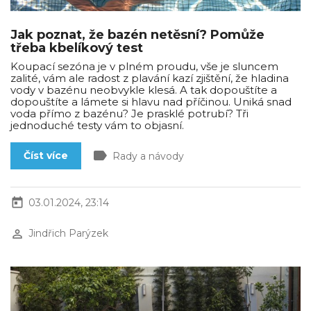
Jak poznat, že bazén netěsní? Pomůže
třeba kbelíkový test
Koupací sezóna je v plném proudu, vše je sluncem
zalité, vám ale radost z plavání kazí zjištění, že hladina
vody v bazénu neobvykle klesá. A tak dopouštíte a
dopouštíte a lámete si hlavu nad příčinou. Uniká snad
voda přímo z bazénu? Je prasklé potrubí? Tři
jednoduché testy vám to objasní.
label
Číst více
Rady a návody
today
03.01.2024, 23:14
perm_identity
Jindřich Parýzek