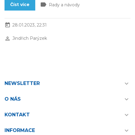
label
Číst více
Rady a návody
today
28.01.2023, 22:31
perm_identity
Jindřich Parýzek

NEWSLETTER

O NÁS

KONTAKT

INFORMACE