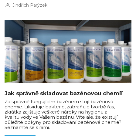
perm_identity
Jindřich Parýzek
Jak správně skladovat bazénovou chemii
Za správně fungujícím bazénem stojí bazénová
chemie. Likviduje bakterie, zabraňuje tvorbě řas,
zkrátka zajišťuje veškeré nároky na hygienu a
kvalitu vody ve Vašem bazénu. Víte ale, že existují
důležité pokyny pro skladování bazénové chemie?
Seznamte se s nimi.