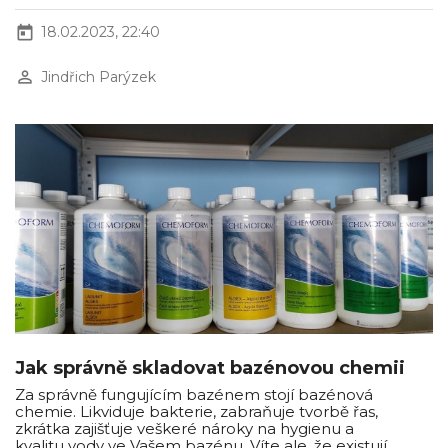
today
18.02.2023, 22:40
perm_identity
Jindřich Parýzek
Jak správně skladovat bazénovou chemii
Za správně fungujícím bazénem stojí bazénová
chemie. Likviduje bakterie, zabraňuje tvorbě řas,
zkrátka zajišťuje veškeré nároky na hygienu a
kvalitu vody ve Vašem bazénu. Víte ale, že existují