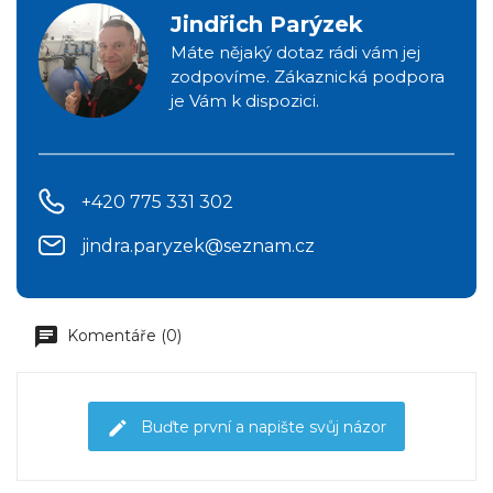
Jindřich Parýzek
Máte nějaký dotaz rádi vám jej
zodpovíme. Zákaznická podpora
je Vám k dispozici.
+420 775 331 302
jindra.paryzek@seznam.cz
Komentáře (0)
Buďte první a napište svůj názor