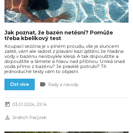
Jak poznat, že bazén netěsní? Pomůže
třeba kbelíkový test
Koupací sezóna je v plném proudu, vše je sluncem
zalité, vám ale radost z plavání kazí zjištění, že hladina
vody v bazénu neobvykle klesá. A tak dopouštíte a
dopouštíte a lámete si hlavu nad příčinou. Uniká snad
voda přímo z bazénu? Je prasklé potrubí? Tři
jednoduché testy vám to objasní.
label
Číst více
Rady a návody
today
03.01.2024, 23:14
perm_identity
Jindřich Parýzek