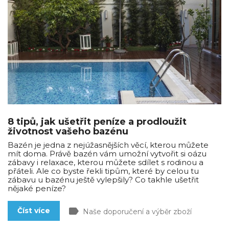
8 tipů, jak ušetřit peníze a prodloužit
životnost vašeho bazénu
Bazén je jedna z nejúžasnějších věcí, kterou můžete
mít doma. Právě bazén vám umožní vytvořit si oázu
zábavy i relaxace, kterou můžete sdílet s rodinou a
přáteli. Ale co byste řekli tipům, které by celou tu
zábavu u bazénu ještě vylepšily? Co takhle ušetřit
nějaké peníze?
label
Číst více
Naše doporučení a výběr zboží