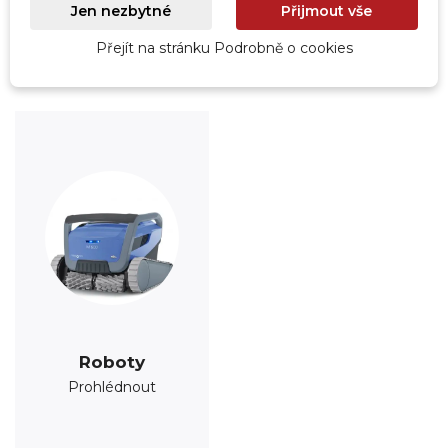
Jen nezbytné
Přijmout vše
Prohlédnout
Prohlédnout
Přejít na stránku Podrobně o cookies
Roboty
Prohlédnout