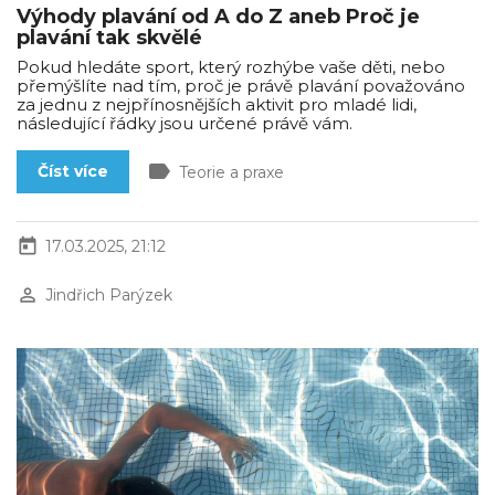
Výhody plavání od A do Z aneb Proč je
plavání tak skvělé
Pokud hledáte sport, který rozhýbe vaše děti, nebo
přemýšlíte nad tím, proč je právě plavání považováno
za jednu z nejpřínosnějších aktivit pro mladé lidi,
následující řádky jsou určené právě vám.
label
Číst více
Teorie a praxe
today
17.03.2025, 21:12
perm_identity
Jindřich Parýzek