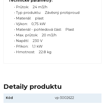
Technické parametry:
• Průtok: 24 m3/h
• Typ produktu: Závěsný protiproud
• Materiál: plast
• Výkon: 0,75 kW
• Materiál - pohledová část: Plast
• Max. průtok: 20 m3/h
• Napětí: 230 V
• Příkon: 1,1 kW
• Hmotnost: 22.8 kg
Detaily produktu
Kód
vp-3002622