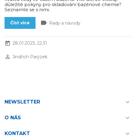
důležité pokyny pro skladování bazénové chemie?
Seznamte se s nimi.
label
Číst více
Rady a návody
today
28.01.2023, 22:31
perm_identity
Jindřich Parýzek

NEWSLETTER

O NÁS

KONTAKT