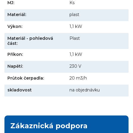
MJ:
Ks
Materiál:
plast
Výkon:
1,1 kW
Materiál - pohledová
Plast
část:
Příkon:
1,1 kW
Napětí:
230 V
Průtok čerpadla:
20 m3/h
skladovost
na objednávku
Zákaznická podpora