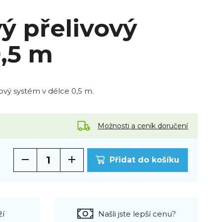
ý přelivový
0,5 m
ový systém v délce 0,5 m.
Možnosti a ceník doručení
Přidat do košíku
ží
Našli jste lepší cenu?