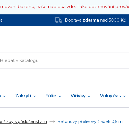
zimování bazénu, naše nabídka zde.
Také odzimování prová
ha
Doprava
zdarma
nad 5000 Kč
a
Zakrytí
Fólie
Vířivky
Volný čas
é žlaby s příslušenstvím
Betonový přelivový žlábek 0,5 m