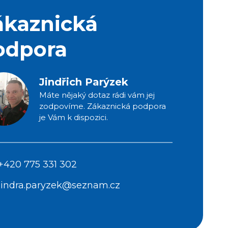
ákaznická
odpora
Jindřich Parýzek
Máte nějaký dotaz rádi vám jej
zodpovíme. Zákaznická podpora
je Vám k dispozici.
+420 775 331 302
jindra.paryzek@seznam.cz