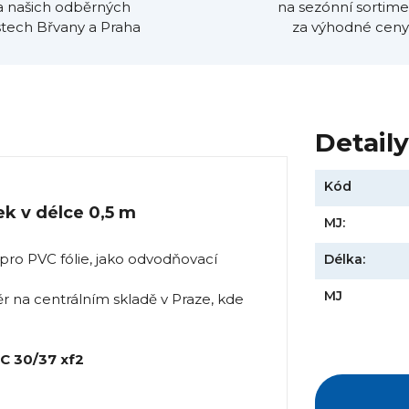
a našich odběrných
na sezónní sortime
tech Břvany a Praha
za výhodné ceny
Detail
Kód
ek v délce 0,5 m
MJ:
ro PVC fólie, jako odvodňovací
Délka:
MJ
 na centrálním skladě v Praze, kde
C 30/37 xf2