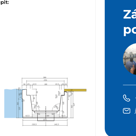
pit:
Z
p