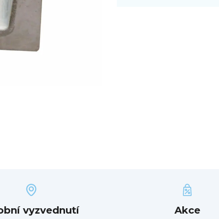
obní vyzvednutí
Akce