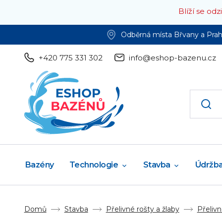
Blíží se od
Odběrná místa Břvany a Pra
+420 775 331 302
info@eshop-bazenu.cz
Bazény
Technologie
Stavba
Údržb
Domů
Stavba
Přelivné rošty a žlaby
Přelivn