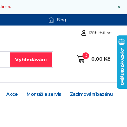
×
díme.
Blog
Přihlásit se
0
0,00 Kč
Vyhledávání
Akce
Montáž a servis
Zazimování bazénu