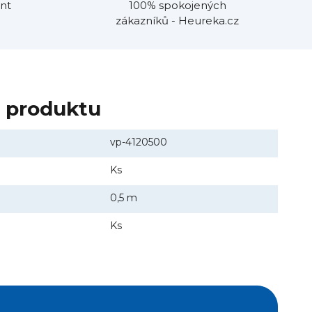
nt
100% spokojených
zákazníků - Heureka.cz
y produktu
vp-4120500
Ks
0,5 m
Ks