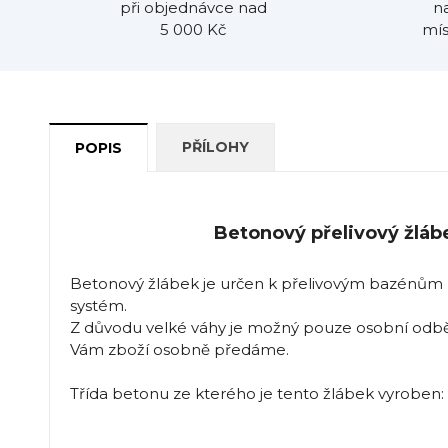
při objednávce nad
n
5 000 Kč
mís
PŘÍLOHY
POPIS
Betonový přelivový žláb
Betonový žlábek je určen k přelivovým bazénům p
systém.
Z důvodu velké váhy je možný pouze osobní odběr
Vám zboží osobně předáme.
Třída betonu ze kterého je tento žlábek vyroben: