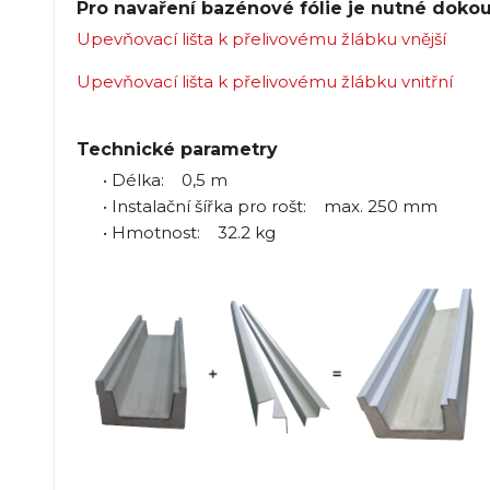
Pro navaření bazénové fólie je nutné dokou
Upevňovací lišta k přelivovému žlábku vnější
Upevňovací lišta k přelivovému žlábku vnitřní
Technické parametry
• Délka: 0,5 m
• Instalační šířka pro rošt: max. 250 mm
• Hmotnost: 32.2 kg